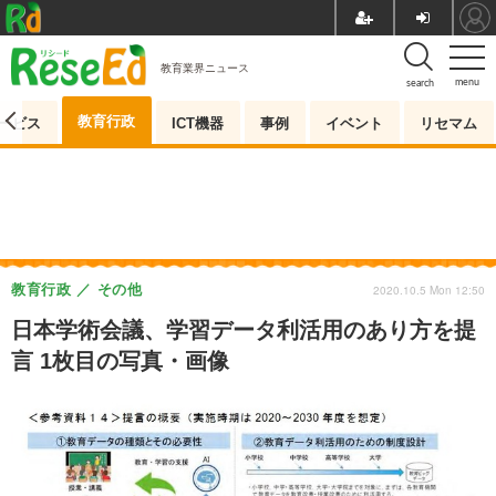
教育業界ニュース
menu
search
教育行政
ービス
ICT機器
事例
イベント
リセマム
教育行政
その他
2020.10.5 Mon 12:50
日本学術会議、学習データ利活用のあり方を提
言 1枚目の写真・画像