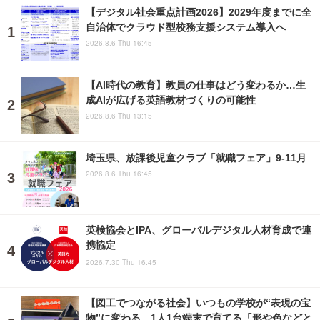
【デジタル社会重点計画2026】2029年度までに全
自治体でクラウド型校務支援システム導入へ
2026.8.6 Thu 16:45
【AI時代の教育】教員の仕事はどう変わるか…生
成AIが広げる英語教材づくりの可能性
2026.8.6 Thu 13:15
埼玉県、放課後児童クラブ「就職フェア」9-11月
2026.8.6 Thu 16:45
英検協会とIPA、グローバルデジタル人材育成で連
携協定
2026.7.30 Thu 16:45
【図工でつながる社会】いつもの学校が“表現の宝
物”に変わる、1人1台端末で育てる「形や色などと