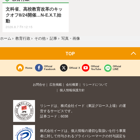
文科省、高校教育改革のキッ
クオフ8/24開催…N-E.X.T.始
動
2026.8.7 Fri 12:15
ホーム
›
教育行政
›
その他
›
記事
›
写真・画像
TOP
Official
Official
Official
Home
Official X
Facebook
YouTube
LINE
お問合せ
広告掲載
会社概要
リシードについて
個人情報保護方針
リシードは、株式会社イード（東証グロース上場）の運
営するサービスです。
証券コード：6038
株式会社イードは、個人情報の適切な取扱いを行う事業
者に対して付与されるプライバシーマークの付与認定を