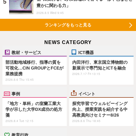
豊かに関わる力」
2026.8.5 Wed 9:45
ランキングをもっと見る
NEWS CATEGORY
教材・サービス
ICT機器
部活動地域移行、指導の質を
内田洋行、東京国立博物館の
可視化…CIN GROUPとFCEが
新展示で専門知とICTを融合
業務提携
2026.7.17 Fri 13:15
2026.8.6 Thu 15:45
事例
イベント
「地方・単科」の室蘭工業大
探究学習でウェルビーイング
学が示した大学DX成功の処方
向上、授業実践を紹介する中
箋
高教員向けセミナー8/26
2026.8.4 Tue 12:15
2026.8.6 Thu 18:45
教育行政