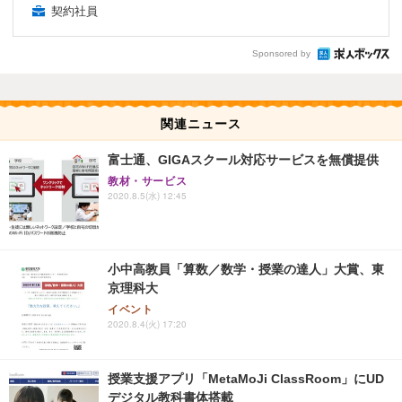
契約社員
Sponsored by
関連ニュース
富士通、GIGAスクール対応サービスを無償提供
教材・サービス
2020.8.5(水) 12:45
小中高教員「算数／数学・授業の達人」大賞、東
京理科大
イベント
2020.8.4(火) 17:20
授業支援アプリ「MetaMoJi ClassRoom」にUD
デジタル教科書体搭載