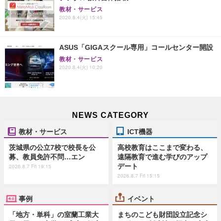
教材・サービス
2020.8.4(火) 15:45
ASUS「GIGAスクール専用」コールセンター開設
教材・サービス
2020.8.4(火) 10:20
NEWS CATEGORY
教材・サービス
ICT機器
茨城県の公立7校で校長を公
高校教育はここまで変わる、
募、教員免許不問…エン
遠隔教育で進む学びのアップ
デート
2026.8.7 Fri 19:15
2026.8.7 Fri 15:15
事例
イベント
「地方・単科」の室蘭工業大
まちのこども財団設立記念シ