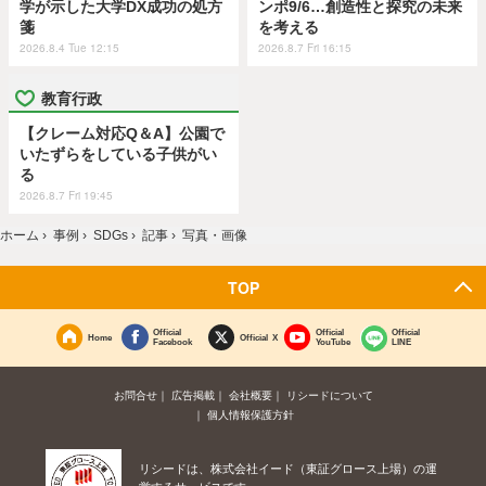
学が示した大学DX成功の処方
ンポ9/6…創造性と探究の未来
箋
を考える
2026.8.4 Tue 12:15
2026.8.7 Fri 16:15
教育行政
【クレーム対応Q＆A】公園で
いたずらをしている子供がい
る
2026.8.7 Fri 19:45
ホーム
›
事例
›
SDGs
›
記事
›
写真・画像
TOP
Official
Official
Official
Home
Official X
Facebook
YouTube
LINE
お問合せ
広告掲載
会社概要
リシードについて
個人情報保護方針
リシードは、株式会社イード（東証グロース上場）の運