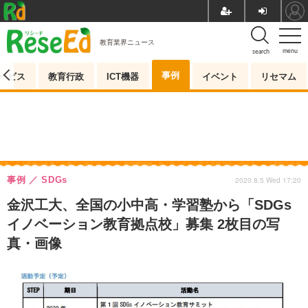
教育業界ニュース
menu
search
事例
ービス
教育行政
ICT機器
イベント
リセマム
事例
SDGs
2020.8.5 Wed 17:20
金沢工大、全国の小中高・学習塾から「SDGs
イノベーション教育拠点校」募集 2枚目の写
真・画像