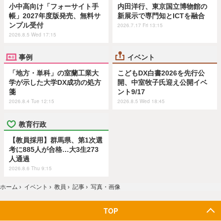
小中高向け「フォーサイト手
内田洋行、東京国立博物館の
帳」2027年度版発売、無料サ
新展示で専門知とICTを融合
ンプル受付
2026.7.17 Fri 13:15
2026.8.5 Wed 17:15
事例
イベント
「地方・単科」の室蘭工業大
こどもDX白書2026を先行公
学が示した大学DX成功の処方
開、中室牧子氏迎え公開イベ
箋
ント9/17
2026.8.4 Tue 12:15
2026.8.5 Wed 18:45
教育行政
【教員採用】群馬県、第1次選
考に885人が合格…大3生273
人通過
2026.8.6 Thu 9:15
ホーム
›
イベント
›
教員
›
記事
›
写真・画像
TOP