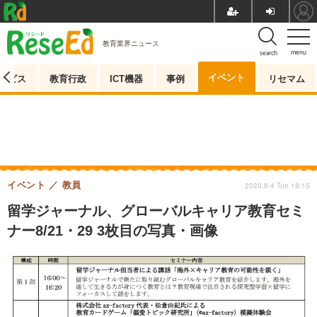
教育業界ニュース
menu
search
イベント
ービス
教育行政
ICT機器
事例
リセマム
イベント
教員
2020.8.4 Tue 18:15
留学ジャーナル、グローバルキャリア教育セミ
ナー8/21・29 3枚目の写真・画像