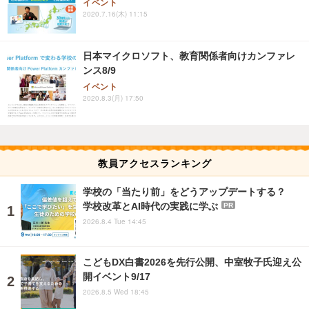
イベント
2020.7.16(木) 11:15
日本マイクロソフト、教育関係者向けカンファレ
ンス8/9
イベント
2020.8.3(月) 17:50
教員アクセスランキング
学校の「当たり前」をどうアップデートする？
学校改革とAI時代の実践に学ぶ
PR
2026.8.4 Tue 14:45
こどもDX白書2026を先行公開、中室牧子氏迎え公
開イベント9/17
2026.8.5 Wed 18:45