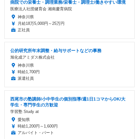
病院での栄養士・調理業務/栄養士・調理士/働きやすい環境
医療法人社団健育会 湘南慶育病院
神奈川県
月給18万5,000円～25万円
正社員
公的研究所年末調整・給与サポートなどの事務
旭化成アミダス株式会社
神奈川県
時給1,700円
派遣社員
西尾市の塾講師/小中学生の個別指導/週1日1コマからOK/大
学生・専門学生の方歓迎
学習塾 Study at
愛知県
時給1,200円～1,600円
アルバイト・パート