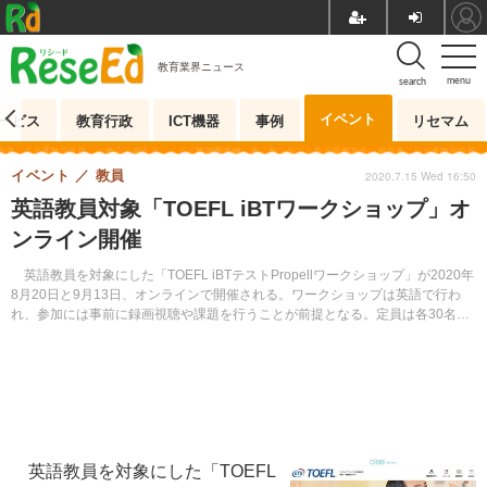
教育業界ニュース
menu
search
イベント
ービス
教育行政
ICT機器
事例
リセマム
イベント
教員
2020.7.15 Wed 16:50
英語教員対象「TOEFL iBTワークショップ」オ
ンライン開催
英語教員を対象にした「TOEFL iBTテストPropellワークショップ」が2020年
8月20日と9月13日、オンラインで開催される。ワークショップは英語で行わ
れ、参加には事前に録画視聴や課題を行うことが前提となる。定員は各30名。
参加費2,500円。
英語教員を対象にした「TOEFL