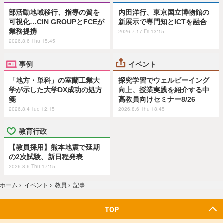
部活動地域移行、指導の質を
内田洋行、東京国立博物館の
可視化…CIN GROUPとFCEが
新展示で専門知とICTを融合
業務提携
2026.7.17 Fri 13:15
2026.8.6 Thu 15:45
事例
イベント
「地方・単科」の室蘭工業大
探究学習でウェルビーイング
学が示した大学DX成功の処方
向上、授業実践を紹介する中
箋
高教員向けセミナー8/26
2026.8.4 Tue 12:15
2026.8.6 Thu 18:45
教育行政
【教員採用】熊本地震で延期
の2次試験、新日程発表
2026.8.6 Thu 17:15
ホーム
›
イベント
›
教員
›
記事
TOP