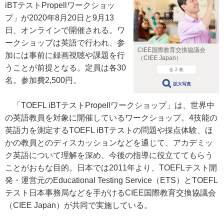
iBTテストPropellワークショッ
プ」が2020年8月20日と9月13
日、オンラインで開催される。ワ
ークショップは英語で行われ、参
CIEE国際教育交換協議会
加には事前に録画視聴や課題を行
（CIEE Japan）
うことが前提となる。定員は各30
全 2 枚
名。参加費2,500円。
拡大写真
「TOEFL iBTテストPropellワークショップ」は、世界中
の英語教員を対象に開催しているワークショップ。4技能の
英語力を測定するTOEFL iBTテストの問題や採点体験、ほ
かの教員とのディスカッションなどを通じて、アカデミッ
ク英語について理解を深め、今後の指導に役立ててもらう
ことがおもな目的。日本では2011年より、TOEFLテスト開
発・運営元のEducational Testing Service（ETS）とTOEFL
テスト日本事務局などを手がけるCIEE国際教育交換協議会
（CIEE Japan）が共同で実施している。