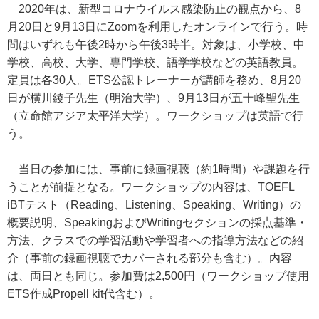
2020年は、新型コロナウイルス感染防止の観点から、8
月20日と9月13日にZoomを利用したオンラインで行う。時
間はいずれも午後2時から午後3時半。対象は、小学校、中
学校、高校、大学、専門学校、語学学校などの英語教員。
定員は各30人。ETS公認トレーナーが講師を務め、8月20
日が横川綾子先生（明治大学）、9月13日が五十峰聖先生
（立命館アジア太平洋大学）。ワークショップは英語で行
う。
当日の参加には、事前に録画視聴（約1時間）や課題を行
うことが前提となる。ワークショップの内容は、TOEFL
iBTテスト（Reading、Listening、Speaking、Writing）の
概要説明、SpeakingおよびWritingセクションの採点基準・
方法、クラスでの学習活動や学習者への指導方法などの紹
介（事前の録画視聴でカバーされる部分も含む）。内容
は、両日とも同じ。参加費は2,500円（ワークショップ使用
ETS作成Propell kit代含む）。