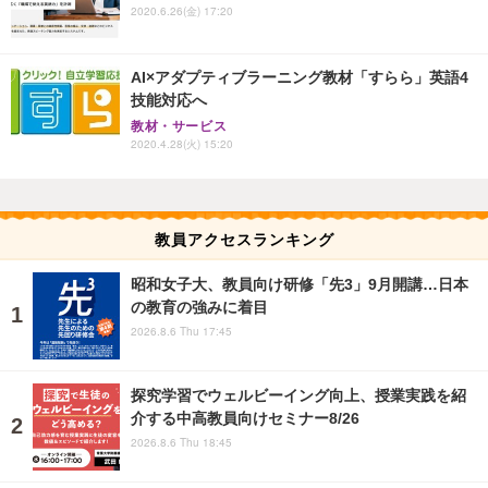
2020.6.26(金) 17:20
AI×アダプティブラーニング教材「すらら」英語4
技能対応へ
教材・サービス
2020.4.28(火) 15:20
教員アクセスランキング
昭和女子大、教員向け研修「先3」9月開講…日本
の教育の強みに着目
2026.8.6 Thu 17:45
探究学習でウェルビーイング向上、授業実践を紹
介する中高教員向けセミナー8/26
2026.8.6 Thu 18:45