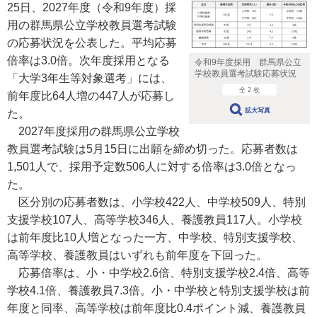
25日、2027年度（令和9年度）採
用の群馬県公立学校教員選考試験
の応募状況を公表した。平均応募
倍率は3.0倍。次年度採用となる
令和9年度採用 群馬県公立
学校教員選考試験応募状況
「大学3年生等対象選考」には、
全 2 枚
前年度比64人増の447人が応募し
拡大写真
た。
2027年度採用の群馬県公立学校
教員選考試験は5月15日に出願を締め切った。応募者数は
1,501人で、採用予定数506人に対する倍率は3.0倍となっ
た。
区分別の応募者数は、小学校422人、中学校509人、特別
支援学校107人、高等学校346人、養護教員117人。小学校
は前年度比10人増となった一方、中学校、特別支援学校、
高等学校、養護教員はいずれも前年度を下回った。
応募倍率は、小・中学校2.6倍、特別支援学校2.4倍、高等
学校4.1倍、養護教員7.3倍。小・中学校と特別支援学校は前
年度と同率、高等学校は前年度比0.4ポイント減、養護教員