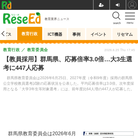
教育業界ニュース
menu
search
教育行政
ービス
ICT機器
事例
イベント
リセマム
教育行政
教育委員会
2026.6.25 Thu 17:45
【教員採用】群馬県、応募倍率3.0倍…大3生選
考に447人応募
群馬県教育委員会は2026年6月25日、2027年度（令和9年度）採用の群馬県
公立学校教員選考試験の応募状況を公表した。平均応募倍率は3.0倍。次年度採
用となる「大学3年生等対象選考」には、前年度比64人増の447人が応募した。
群馬県教育委員会は2026年6月