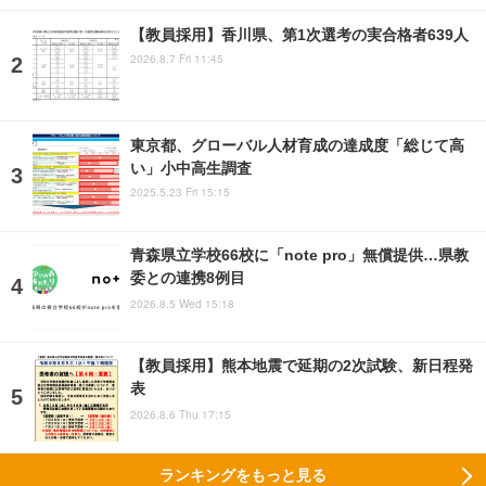
【教員採用】香川県、第1次選考の実合格者639人
2026.8.7 Fri 11:45
東京都、グローバル人材育成の達成度「総じて高
い」小中高生調査
2025.5.23 Fri 15:15
青森県立学校66校に「note pro」無償提供…県教
委との連携8例目
2026.8.5 Wed 15:18
【教員採用】熊本地震で延期の2次試験、新日程発
表
2026.8.6 Thu 17:15
ランキングをもっと見る