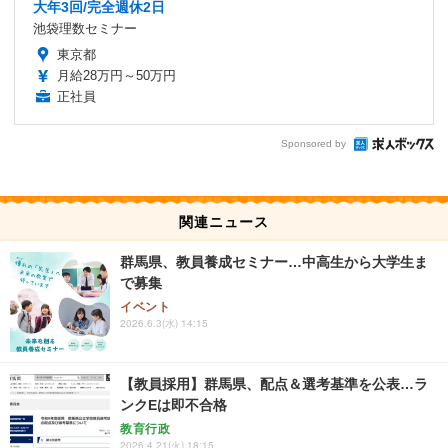
大年3回/完全週休2日
池袋理数セミナー
東京都
月給28万円～50万円
正社員
Sponsored by
関連ニュース
群馬県、教員養成セミナー…中高生から大学生ま
で募集
イベント
2026.6.3(水) 14:15
【教員採用】群馬県、配点＆選考基準を公表…ラ
ンクEは即不合格
教育行政
2026.4.21(火) 18:15