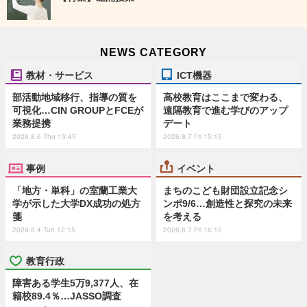
NEWS CATEGORY
教材・サービス
ICT機器
部活動地域移行、指導の質を
高校教育はここまで変わる、
可視化…CIN GROUPとFCEが
遠隔教育で進む学びのアップ
業務提携
デート
2026.8.6 Thu 15:45
2026.8.7 Fri 15:15
事例
イベント
「地方・単科」の室蘭工業大
まちのこども財団設立記念シ
学が示した大学DX成功の処方
ンポ9/6…創造性と探究の未来
箋
を考える
2026.8.4 Tue 12:15
2026.8.7 Fri 16:15
教育行政
障害ある学生5万9,377人、在
籍校89.4％…JASSO調査