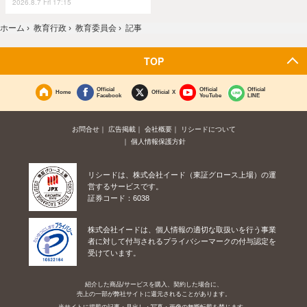
2026.8.7 Fri 17:15
ホーム
›
教育行政
›
教育委員会
›
記事
TOP
Official
Official
Official
Home
Official X
Facebook
YouTube
LINE
お問合せ
広告掲載
会社概要
リシードについて
個人情報保護方針
リシードは、株式会社イード（東証グロース上場）の運
営するサービスです。
証券コード：6038
株式会社イードは、個人情報の適切な取扱いを行う事業
者に対して付与されるプライバシーマークの付与認定を
受けています。
紹介した商品/サービスを購入、契約した場合に、
売上の一部が弊社サイトに還元されることがあります。
当サイトに掲載の記事・見出し・写真・画像の無断転載を禁じます。