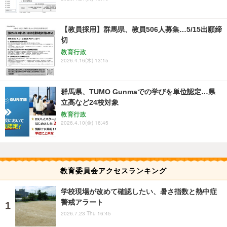
【教員採用】群馬県、教員506人募集…5/15出願締
切
教育行政
2026.4.16(木) 13:15
群馬県、TUMO Gunmaでの学びを単位認定…県
立高など24校対象
教育行政
2026.4.10(金) 16:45
教育委員会アクセスランキング
学校現場が改めて確認したい、暑さ指数と熱中症
警戒アラート
2026.7.23 Thu 16:45