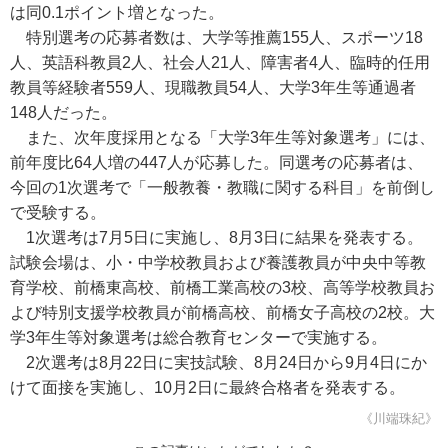
は同0.1ポイント増となった。
特別選考の応募者数は、大学等推薦155人、スポーツ18
人、英語科教員2人、社会人21人、障害者4人、臨時的任用
教員等経験者559人、現職教員54人、大学3年生等通過者
148人だった。
また、次年度採用となる「大学3年生等対象選考」には、
前年度比64人増の447人が応募した。同選考の応募者は、
今回の1次選考で「一般教養・教職に関する科目」を前倒し
で受験する。
1次選考は7月5日に実施し、8月3日に結果を発表する。
試験会場は、小・中学校教員および養護教員が中央中等教
育学校、前橋東高校、前橋工業高校の3校、高等学校教員お
よび特別支援学校教員が前橋高校、前橋女子高校の2校。大
学3年生等対象選考は総合教育センターで実施する。
2次選考は8月22日に実技試験、8月24日から9月4日にか
けて面接を実施し、10月2日に最終合格者を発表する。
《川端珠紀》