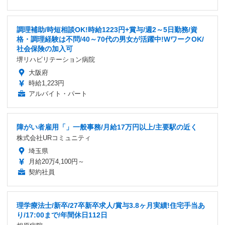
調理補助/時短相談OK!時給1223円+賞与/週2～5日勤務/資
格・調理経験は不問/40～70代の男女が活躍中!WワークOK/
社会保険の加入可
堺リハビリテーション病院
大阪府
時給1,223円
アルバイト・パート
障がい者雇用「」一般事務/月給17万円以上/主要駅の近く
株式会社URコミュニティ
埼玉県
月給20万4,100円～
契約社員
理学療法士/新卒/27卒新卒求人/賞与3.8ヶ月実績!住宅手当あ
り/17:00まで/年間休日112日