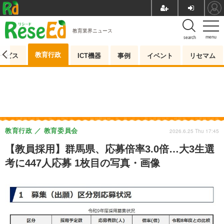
教育業界ニュース
menu
search
教育行政
ービス
ICT機器
事例
イベント
リセマム
教育行政
教育委員会
2026.6.25 Thu 17:45
【教員採用】群馬県、応募倍率3.0倍…大3生選
考に447人応募 1枚目の写真・画像