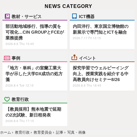
NEWS CATEGORY
教材・サービス
ICT機器
部活動地域移行、指導の質を
内田洋行、東京国立博物館の
可視化…CIN GROUPとFCEが
新展示で専門知とICTを融合
業務提携
2026.7.17 Fri 13:15
2026.8.6 Thu 15:45
事例
イベント
「地方・単科」の室蘭工業大
探究学習でウェルビーイング
学が示した大学DX成功の処方
向上、授業実践を紹介する中
箋
高教員向けセミナー8/26
2026.8.4 Tue 12:15
2026.8.6 Thu 18:45
教育行政
【教員採用】熊本地震で延期
の2次試験、新日程発表
2026.8.6 Thu 17:15
ホーム
›
教育行政
›
教育委員会
›
記事
›
写真・画像