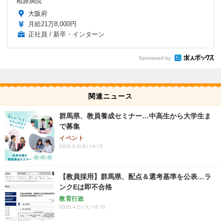
相原病院
大阪府
月給21万8,000円
正社員 / 新卒・インターン
Sponsored by
関連ニュース
群馬県、教員養成セミナー…中高生から大学生ま
で募集
イベント
2026.6.3(水) 14:15
【教員採用】群馬県、配点＆選考基準を公表…ラ
ンクEは即不合格
教育行政
2026.4.21(火) 18:15