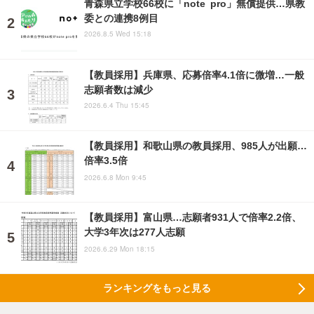
青森県立学校66校に「note pro」無償提供…県教
委との連携8例目
2026.8.5 Wed 15:18
【教員採用】兵庫県、応募倍率4.1倍に微増…一般
志願者数は減少
2026.6.4 Thu 15:45
【教員採用】和歌山県の教員採用、985人が出願…
倍率3.5倍
2026.6.8 Mon 9:45
【教員採用】富山県…志願者931人で倍率2.2倍、
大学3年次は277人志願
2026.6.29 Mon 18:15
ランキングをもっと見る