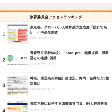
教育委員会アクセスランキング
東京都、グローバル人材育成の達成度「総じて高
い」小中高生調査
2025.5.23 Fri 15:15
青森県立学校66校に「note pro」無償提供…県教
委との連携8例目
2026.8.5 Wed 15:18
神奈川県立高の再編計画改定、舞岡・金井など8校
対象に
2025.10.7 Tue 14:15
都立学校に勤務する図書館専門員、94人程度募集
2022.12.16 Fri 15:45