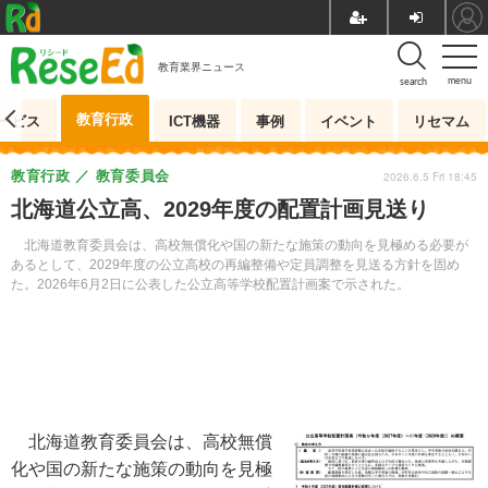
教育業界ニュース
menu
search
教育行政
ービス
ICT機器
事例
イベント
リセマム
教育行政
教育委員会
2026.6.5 Fri 18:45
北海道公立高、2029年度の配置計画見送り
北海道教育委員会は、高校無償化や国の新たな施策の動向を見極める必要が
あるとして、2029年度の公立高校の再編整備や定員調整を見送る方針を固め
た。2026年6月2日に公表した公立高等学校配置計画案で示された。
北海道教育委員会は、高校無償
化や国の新たな施策の動向を見極