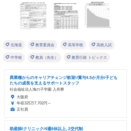
北海道
教育委員会
高等学校
高校入試
中学校
教員（先生）
教育行政 トピックス
異業種からのキャリアチェンジ歓迎!/賞与4.5か月分/子ども
たちの成長を支えるサポートスタッフ
社会福祉法人海の子学園 入舟寮
大阪府
年収325万7,702円～
正社員
助産師/クリニック/4週8休以上, 2交代制