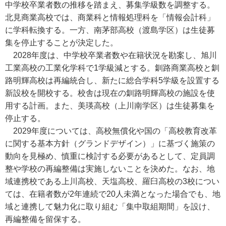
中学校卒業者数の推移を踏まえ、募集学級数を調整する。
北見商業高校では、商業科と情報処理科を「情報会計科」
に学科転換する。一方、南茅部高校（渡島学区）は生徒募
集を停止することが決定した。
2028年度は、中学校卒業者数や在籍状況を勘案し、旭川
工業高校の工業化学科で1学級減とする。釧路商業高校と釧
路明輝高校は再編統合し、新たに総合学科5学級を設置する
新設校を開校する。校舎は現在の釧路明輝高校の施設を使
用する計画。また、美瑛高校（上川南学区）は生徒募集を
停止する。
2029年度については、高校無償化や国の「高校教育改革
に関する基本方針（グランドデザイン）」に基づく施策の
動向を見極め、慎重に検討する必要があるとして、定員調
整や学校の再編整備は実施しないことを決めた。なお、地
域連携校である上川高校、天塩高校、羅臼高校の3校につい
ては、在籍者数が2年連続で20人未満となった場合でも、地
域と連携して魅力化に取り組む「集中取組期間」を設け、
再編整備を留保する。