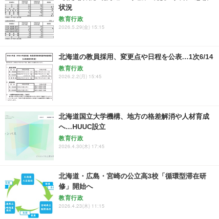
状況
教育行政
2026.5.29(金) 15:15
北海道の教員採用、変更点や日程を公表…1次6/14
教育行政
2026.2.2(月) 15:45
北海道国立大学機構、地方の格差解消や人材育成
へ…HUUC設立
教育行政
2026.4.30(木) 17:45
北海道・広島・宮崎の公立高3校「循環型滞在研
修」開始へ
教育行政
2026.4.23(木) 11:15