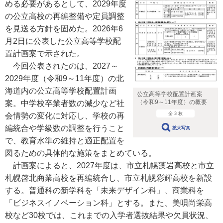
める必要があるとして、2029年度
の公立高校の再編整備や定員調整
を見送る方針を固めた。2026年6
月2日に公表した公立高等学校配
置計画案で示された。
今回公表されたのは、2027～
2029年度（令和9～11年度）の北
海道内の公立高等学校配置計画
公立高等学校配置計画案
（令和9～11年度）の概要
案。中学校卒業者数の減少など社
全 3 枚
会情勢の変化に対応し、学校の再
編統合や学級数の調整を行うこと
拡大写真
で、教育水準の維持と適正配置を
図るための具体的な施策をまとめている。
計画案によると、2027年度は、市立札幌藻岩高校と市立
札幌啓北商業高校を再編統合し、市立札幌彩輝高校を新設
する。普通科の新学科を「未来デザイン科」、商業科を
「ビジネスイノベーション科」とする。また、美唄尚栄高
校など30校では、これまでの入学者選抜結果や欠員状況、