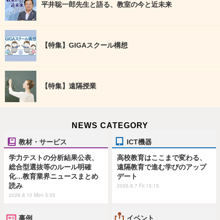
平井聡一郎先生と語る、教室の今と近未来
【特集】GIGAスクール構想
【特集】遠隔授業
NEWS CATEGORY
教材・サービス
ICT機器
学力テストの分析結果公表、
高校教育はここまで変わる、
総合型選抜等のルール明確
遠隔教育で進む学びのアップ
化…教育業界ニュースまとめ
デート
読み
2026.8.7 Fri 15:15
2026.8.10 Mon 5:55
事例
イベント