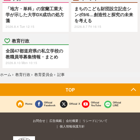
「地方・単科」の室蘭工業大
まちのこども財団設立記念シ
学が示した大学DX成功の処方
ンポ9/6…創造性と探究の未来
箋
を考える
2026.8.4 Tue 12:15
2026.8.7 Fri 16:15
教育行政
全国47都道府県の私立学校の
教職員等募集情報・まとめ
2026.8.10 Mon 10:15
ホーム
›
教育行政
›
教育委員会
›
記事
TOP
Official
Official
Official
Home
Official X
Facebook
YouTube
LINE
お問合せ
広告掲載
会社概要
リシードについて
個人情報保護方針