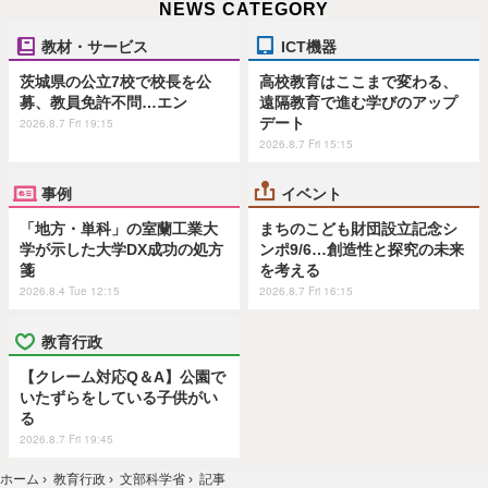
NEWS CATEGORY
教材・サービス
ICT機器
茨城県の公立7校で校長を公
高校教育はここまで変わる、
募、教員免許不問…エン
遠隔教育で進む学びのアップ
デート
2026.8.7 Fri 19:15
2026.8.7 Fri 15:15
事例
イベント
「地方・単科」の室蘭工業大
まちのこども財団設立記念シ
学が示した大学DX成功の処方
ンポ9/6…創造性と探究の未来
箋
を考える
2026.8.4 Tue 12:15
2026.8.7 Fri 16:15
教育行政
【クレーム対応Q＆A】公園で
いたずらをしている子供がい
る
2026.8.7 Fri 19:45
ホーム
›
教育行政
›
文部科学省
›
記事