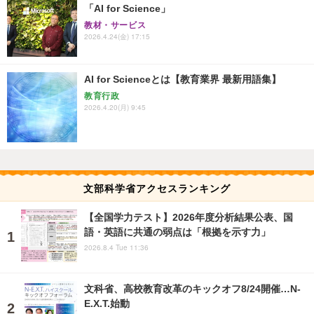
「AI for Science」
教材・サービス
2026.4.24(金) 17:15
AI for Scienceとは【教育業界 最新用語集】
教育行政
2026.4.20(月) 9:45
文部科学省アクセスランキング
【全国学力テスト】2026年度分析結果公表、国
語・英語に共通の弱点は「根拠を示す力」
2026.8.4 Tue 11:36
文科省、高校教育改革のキックオフ8/24開催…N-
E.X.T.始動