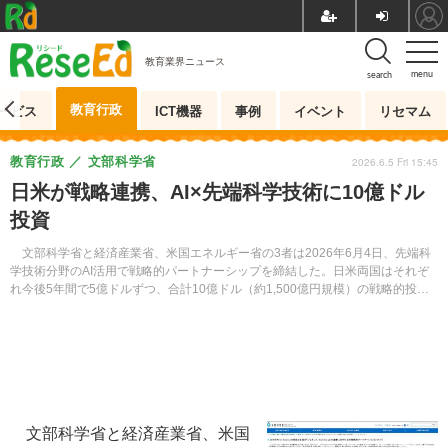
教育業界ニュース
menu
search
教育行政
ービス
ICT機器
事例
イベント
リセマム
教育行政
文部科学省
2026.6.5 Fri 15:45
日米が戦略連携、AI×先端科学技術に10億ドル
投資
文部科学省と経済産業省、米国エネルギー省の3者は2026年6月4日、先端科
学技術分野のAI活用で戦略的パートナーシップを締結した。日米両国はそれぞ
れ今後5年間で5億ドルずつ、合計10億ドル（約1,500億円規模）の戦略的投資
を計画している。
文部科学省と経済産業省、米国