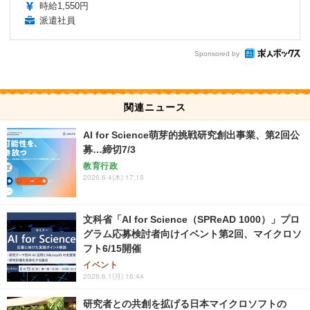
時給1,550円
派遣社員
Sponsored by
関連ニュース
AI for Science萌芽的挑戦研究創出事業、第2回公
募…締切7/3
教育行政
2026.6.4(木) 17:15
文科省「AI for Science（SPReAD 1000）」プロ
グラム応募検討者向けイベント第2回、マイクロソ
フト6/15開催
イベント
2026.6.1(月) 16:44
研究者との共創を拡げる日本マイクロソフトの