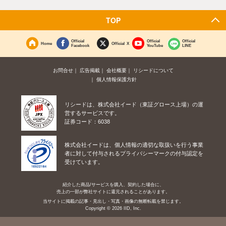
TOP
Official
Official
Official
Home
Official X
Facebook
YouTube
LINE
お問合せ
広告掲載
会社概要
リシードについて
個人情報保護方針
リシードは、株式会社イード（東証グロース上場）の運
営するサービスです。
証券コード：6038
株式会社イードは、個人情報の適切な取扱いを行う事業
者に対して付与されるプライバシーマークの付与認定を
受けています。
紹介した商品/サービスを購入、契約した場合に、
売上の一部が弊社サイトに還元されることがあります。
当サイトに掲載の記事・見出し・写真・画像の無断転載を禁じます。
Copyright © 2026 IID, Inc.