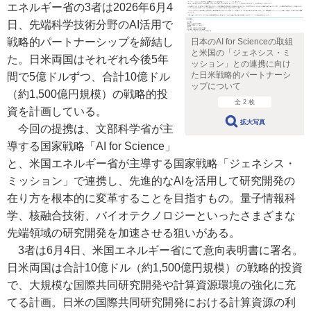
エネルギー省の3者は2026年6月4
日、先端科学技術分野のAI活用で
戦略的パートナーシップを締結し
日本のAI for Scienceの取組
と米国の「ジェネシス・ミ
た。日米両国はそれぞれ今後5年
ッション」との連携に向け
た日米戦略的パートナーシ
間で5億ドルずつ、合計10億ドル
ップについて
（約1,500億円規模）の戦略的投
全 2 枚
資を計画している。
拡大写真
今回の提携は、文部科学省が主
導する国家戦略「AI for Science」
と、米国エネルギー省が主導する国家戦略「ジェネシス・
ミッション」で連携し、先進的なAIを活用して研究開発の
在り方を根本的に変革することを目指すもの。量子情報科
学、核融合技術、バイオテクノロジーといったさまざまな
先端領域の研究開発を加速させる狙いがある。
3者は6月4日、米国エネルギー省にて意向表明書に署名。
日米両国は合計10億ドル（約1,500億円規模）の戦略的投資
で、大規模な国際共同研究開発や計算資源環境の強化に充
てる計画。日米の国際共同研究開発における計算資源の利