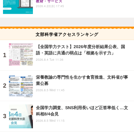
教材・サービス
2026.4.22(水) 17:45
文部科学省アクセスランキング
【全国学力テスト】2026年度分析結果公表、国
語・英語に共通の弱点は「根拠を示す力」
2026.8.4 Tue 11:36
栄養教諭の専門性を生かす食育推進、文科省が事
業公募
2026.8.5 Wed 11:45
全国学力調査、SNS利用長いほど正答率低く…文
科相8/4会見
2026.8.5 Wed 11:15