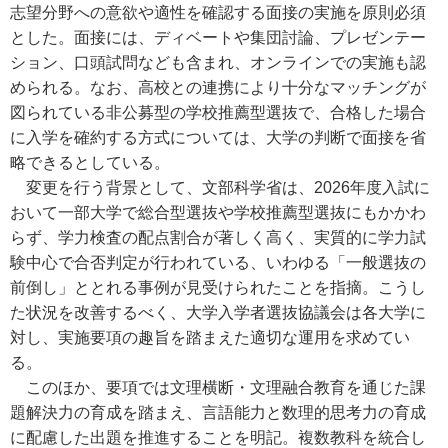
志望分野への意欲や適性を確認する面接の実施を原則必須
とした。面接には、ディベートや集団討論、プレゼンテー
ション、口頭試問なども含まれ、オンラインでの実施も認
められる。なお、高校との連携により十分なマッチングが
図られている非公募型の学校推薦型選抜で、合格した場合
に入学を確約する方式については、大学の判断で面接を省
略できるとしている。
変更を行う背景として、文部科学省は、2026年度入試に
おいて一部大学で総合型選抜や学校推薦型選抜にもかかわ
らず、学力検査の配点割合が著しく高く、実質的に学力試
験中心で合否判定が行われている、いわゆる「一般選抜の
前倒し」ととれる事例が見受けられたことを指摘。こうし
た状況を改善するべく、大学入学者選抜協議会は各大学に
対し、実施要項の趣旨を踏まえた適切な運用を求めてい
る。
このほか、要項では文理横断・文理融合教育を通じた課
題解決力の育成を踏まえ、言語能力と数理的思考力の育成
に配慮した出題を推進することを明記。複数教科を統合し