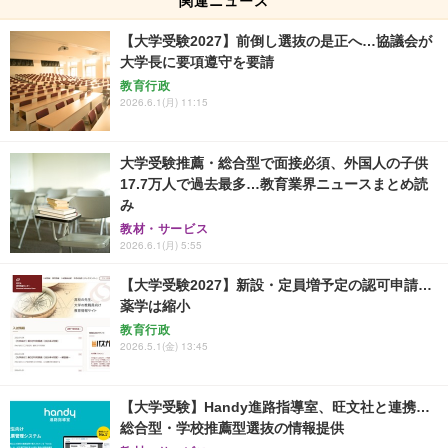
関連ニュース
【大学受験2027】前倒し選抜の是正へ…協議会が
大学長に要項遵守を要請
教育行政
2026.6.1(月) 11:15
大学受験推薦・総合型で面接必須、外国人の子供
17.7万人で過去最多…教育業界ニュースまとめ読
み
教材・サービス
2026.6.1(月) 5:55
【大学受験2027】新設・定員増予定の認可申請…
薬学は縮小
教育行政
2026.5.1(金) 13:45
【大学受験】Handy進路指導室、旺文社と連携…
総合型・学校推薦型選抜の情報提供