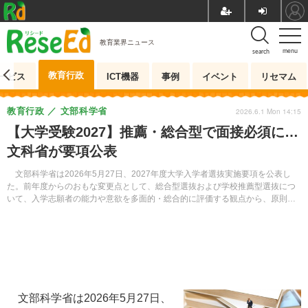
教育業界ニュース
menu
search
教育行政
ービス
ICT機器
事例
イベント
リセマム
教育行政
文部科学省
2026.6.1 Mon 14:15
【大学受験2027】推薦・総合型で面接必須に…
文科省が要項公表
文部科学省は2026年5月27日、2027年度大学入学者選抜実施要項を公表し
た。前年度からのおもな変更点として、総合型選抜および学校推薦型選抜につ
いて、入学志願者の能力や意欲を多面的・総合的に評価する観点から、原則面
接による評価を必ず行うことなどが加えられている。
文部科学省は2026年5月27日、