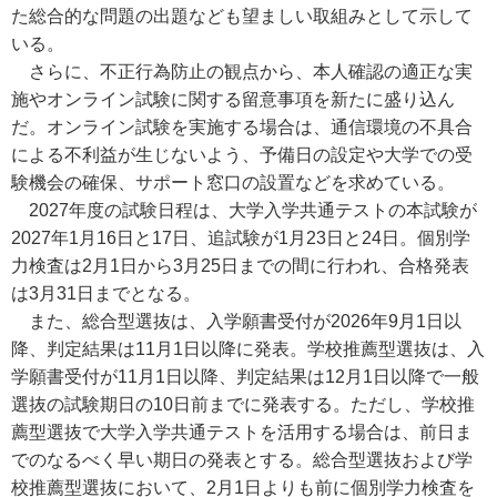
た総合的な問題の出題なども望ましい取組みとして示して
いる。
さらに、不正行為防止の観点から、本人確認の適正な実
施やオンライン試験に関する留意事項を新たに盛り込ん
だ。オンライン試験を実施する場合は、通信環境の不具合
による不利益が生じないよう、予備日の設定や大学での受
験機会の確保、サポート窓口の設置などを求めている。
2027年度の試験日程は、大学入学共通テストの本試験が
2027年1月16日と17日、追試験が1月23日と24日。個別学
力検査は2月1日から3月25日までの間に行われ、合格発表
は3月31日までとなる。
また、総合型選抜は、入学願書受付が2026年9月1日以
降、判定結果は11月1日以降に発表。学校推薦型選抜は、入
学願書受付が11月1日以降、判定結果は12月1日以降で一般
選抜の試験期日の10日前までに発表する。ただし、学校推
薦型選抜で大学入学共通テストを活用する場合は、前日ま
でのなるべく早い期日の発表とする。総合型選抜および学
校推薦型選抜において、2月1日よりも前に個別学力検査を