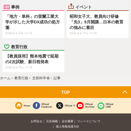
事例
イベント
「地方・単科」の室蘭工業大
昭和女子大、教員向け研修
学が示した大学DX成功の処方
「先3」9月開講…日本の教育
箋
の強みに着目
2026.8.4 Tue 12:15
2026.8.6 Thu 17:45
教育行政
【教員採用】熊本地震で延期
の2次試験、新日程発表
2026.8.6 Thu 17:15
ホーム
›
教育行政
›
文部科学省
›
記事
TOP
Official
Official
Official
Home
Official X
Facebook
YouTube
LINE
お問合せ
広告掲載
会社概要
リシードについて
個人情報保護方針