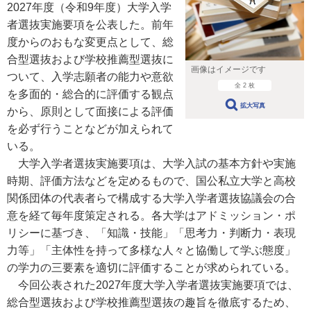
2027年度（令和9年度）大学入学
者選抜実施要項を公表した。前年
度からのおもな変更点として、総
合型選抜および学校推薦型選抜に
画像はイメージです
ついて、入学志願者の能力や意欲
全 2 枚
を多面的・総合的に評価する観点
拡大写真
から、原則として面接による評価
を必ず行うことなどが加えられて
いる。
大学入学者選抜実施要項は、大学入試の基本方針や実施
時期、評価方法などを定めるもので、国公私立大学と高校
関係団体の代表者らで構成する大学入学者選抜協議会の合
意を経て毎年度策定される。各大学はアドミッション・ポ
リシーに基づき、「知識・技能」「思考力・判断力・表現
力等」「主体性を持って多様な人々と協働して学ぶ態度」
の学力の三要素を適切に評価することが求められている。
今回公表された2027年度大学入学者選抜実施要項では、
総合型選抜および学校推薦型選抜の趣旨を徹底するため、