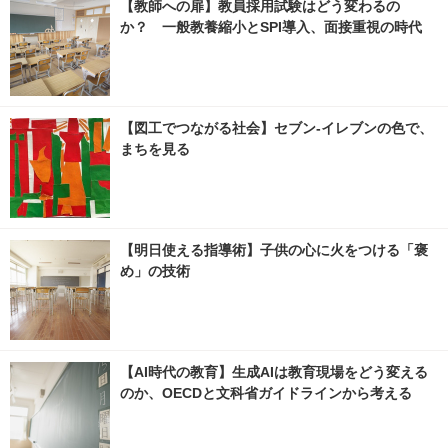
【教師への扉】教員採用試験はどう変わるの
か？ 一般教養縮小とSPI導入、面接重視の時代
【図工でつながる社会】セブン‐イレブンの色で、
まちを見る
【明日使える指導術】子供の心に火をつける「褒
め」の技術
【AI時代の教育】生成AIは教育現場をどう変える
のか、OECDと文科省ガイドラインから考える