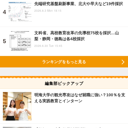
先端研究基盤刷新事業、北大や早大など19件採択
2026.8.3 Mon 18:15
文科省、高校教育改革の先導校75校を採択…山
梨・静岡・徳島は各4校採択
2026.6.30 Tue 15:45
ランキングをもっと見る
編集部ピックアップ
明海大学の観光専攻はなぜ就職に強い？100％を支
える実践教育とインターン