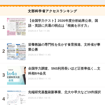
文部科学省アクセスランキング
【全国学力テスト】2026年度分析結果公表、国
語・英語に共通の弱点は「根拠を示す力」
2026.8.4 Tue 11:36
栄養教諭の専門性を生かす食育推進、文科省が事
業公募
2026.8.5 Wed 11:45
全国学力調査、SNS利用長いほど正答率低く…文
科相8/4会見
2026.8.5 Wed 11:15
先端研究基盤刷新事業、北大や早大など19件採択
2026.8.3 Mon 18:15