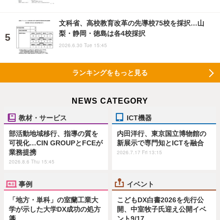
文科省、高校教育改革の先導校75校を採択…山
梨・静岡・徳島は各4校採択
2026.6.30 Tue 15:45
ランキングをもっと見る
NEWS CATEGORY
教材・サービス
ICT機器
部活動地域移行、指導の質を
内田洋行、東京国立博物館の
可視化…CIN GROUPとFCEが
新展示で専門知とICTを融合
業務提携
2026.7.17 Fri 13:15
2026.8.6 Thu 15:45
事例
イベント
「地方・単科」の室蘭工業大
こどもDX白書2026を先行公
学が示した大学DX成功の処方
開、中室牧子氏迎え公開イベ
箋
ント9/17