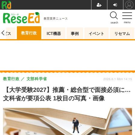
教育業界ニュース
menu
search
教育行政
ービス
ICT機器
事例
イベント
リセマム
教育行政
文部科学省
2026.6.1 Mon 14:15
【大学受験2027】推薦・総合型で面接必須に…
文科省が要項公表 1枚目の写真・画像