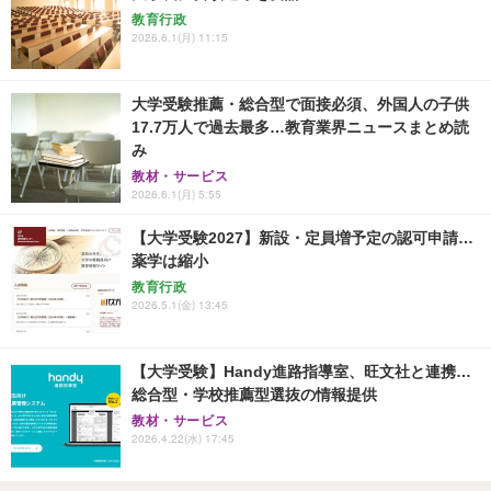
教育行政
2026.6.1(月) 11:15
大学受験推薦・総合型で面接必須、外国人の子供
17.7万人で過去最多…教育業界ニュースまとめ読
み
教材・サービス
2026.6.1(月) 5:55
【大学受験2027】新設・定員増予定の認可申請…
薬学は縮小
教育行政
2026.5.1(金) 13:45
【大学受験】Handy進路指導室、旺文社と連携…
総合型・学校推薦型選抜の情報提供
教材・サービス
2026.4.22(水) 17:45