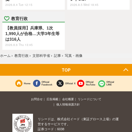
2026.8.4 Tue 12:15
2026.8.5 Wed 18:45
教育行政
【教員採用】兵庫県、1次
1,990人が合格…大学3年生等
は316人
2026.8.6 Thu 13:45
ホーム
›
教育行政
›
文部科学省
›
記事
›
写真・画像
TOP
Official
Official
Official
Home
Official X
Facebook
YouTube
LINE
お問合せ
広告掲載
会社概要
リシードについて
個人情報保護方針
リシードは、株式会社イード（東証グロース上場）の運
営するサービスです。
証券コード：6038