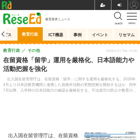
教育業界ニュース
menu
search
教育行政
ービス
ICT機器
事例
イベント
リセマム
教育行政
その他
2026.4.21 Tue 10:45
在留資格「留学」運用を厳格化、日本語能力や
活動把握を強化
出入国在留管理庁は、在留資格「留学」に関する運用を厳格化する。2026年
4月より日本語教育機関と連携した資格外活動の実態把握を開始するほか、同年
7月以降、入学時の日本語能力の確認を厳格化する。不法就労の防止や教育の質
の維持を目的としており、日本語教育機関には、より適切な指導と管理が求め
られる。
出入国在留管理庁は、在留資格