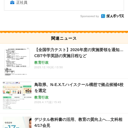
正社員
Sponsored by
関連ニュース
【全国学力テスト】2026年度の実施要領を通知…
CBT中学英語の実施日程など
教育行政
2025.12.10(水) 13:50
鳥取県、N-E.X.T.ハイスクール構想で拠点候補4校
を選定
教育行政
2026.4.17(金) 15:45
デジタル教科書の活用、教育の質向上へ…文科相
4/17会見