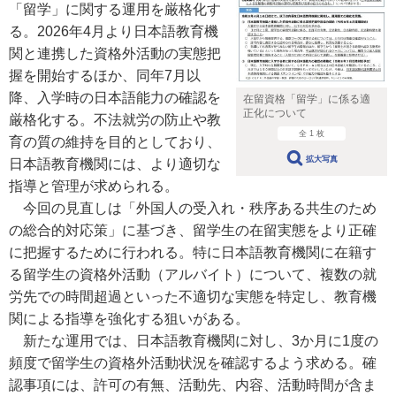
「留学」に関する運用を厳格化す
る。2026年4月より日本語教育機
関と連携した資格外活動の実態把
握を開始するほか、同年7月以
降、入学時の日本語能力の確認を
在留資格「留学」に係る適
正化について
厳格化する。不法就労の防止や教
全 1 枚
育の質の維持を目的としており、
拡大写真
日本語教育機関には、より適切な
指導と管理が求められる。
今回の見直しは「外国人の受入れ・秩序ある共生のため
の総合的対応策」に基づき、留学生の在留実態をより正確
に把握するために行われる。特に日本語教育機関に在籍す
る留学生の資格外活動（アルバイト）について、複数の就
労先での時間超過といった不適切な実態を特定し、教育機
関による指導を強化する狙いがある。
新たな運用では、日本語教育機関に対し、3か月に1度の
頻度で留学生の資格外活動状況を確認するよう求める。確
認事項には、許可の有無、活動先、内容、活動時間が含ま