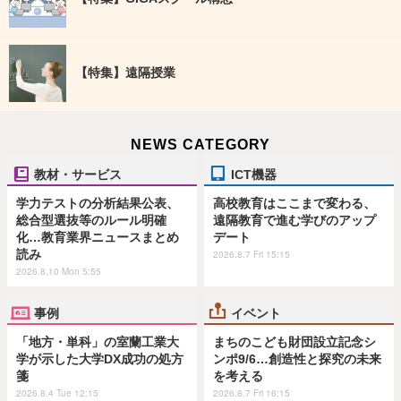
【特集】遠隔授業
NEWS CATEGORY
教材・サービス
ICT機器
学力テストの分析結果公表、
高校教育はここまで変わる、
総合型選抜等のルール明確
遠隔教育で進む学びのアップ
化…教育業界ニュースまとめ
デート
読み
2026.8.7 Fri 15:15
2026.8.10 Mon 5:55
事例
イベント
「地方・単科」の室蘭工業大
まちのこども財団設立記念シ
学が示した大学DX成功の処方
ンポ9/6…創造性と探究の未来
箋
を考える
2026.8.4 Tue 12:15
2026.8.7 Fri 16:15