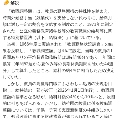
解説
「教職調整額」は、教員の勤務態様の特殊性を踏まえ、
時間外勤務手当（残業代）を支給しない代わりに、給料月
額に対し一定の割合を支給する制度のこと。1971年に制定
された「公立の義務教育諸学校等の教育職員の給与等に関
する特別措置法（以下、給特法）」に基づいている。
当初、1966年度に実施された「教員勤務状況調査」の結
果を反映し、「教職調整額」は4％で設定。当時の教員の1
週間あたりの平均超過勤務時間は1時間48分であり、年間に
換算（年間52週から夏休み等の長期休業期間を除いた44週
分）して算出したところ、給料の約4％に相当したため決定
していた。
しかし、教員の高度専門職にふさわしい処遇の実現を目
指し、給特法の一部が改正（2026年1月1日施行）。教職調
整額の基準となる額が、給料月額の4％から10％へと、段階
的に引きあげられる。ただし、幼稚園の教員に係る教職調
整額については、子供・子育て支援新制度の枠組みにおい
て、処遇改善に資する財政措置が講じられていること等に