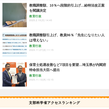
教職調整額、10％へ段階的引上げ…給特法改正案
を閣議決定
教育行政
2025.2.10(月) 14:45
教職調整額引上げ、教員96％「先生になりたい人
は増えない」
教育行政
2024.11.27(水) 11:15
保育士処遇改善など7項目を要望…埼玉県が内閣府
特命担当大臣へ提出
教育行政
2025.11.13(木) 15:15
文部科学省アクセスランキング