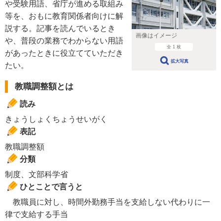
や受験用語、省庁が進める取組み
等を、おもに教育関係者向けに解
説する。記事を読んでいるとき
画像はイメージ
や、普段の業務でわからない用語
全 1 枚
があったときに役立てていただき
拡大写真
たい。
教職調整額とは
読み
きょうしょくちょうせいがく
表記
教職調整額
分類
制度、文部科学省
ひとことで言うと
教職員に対し、時間外勤務手当を支給しない代わりに一
律で支給する手当