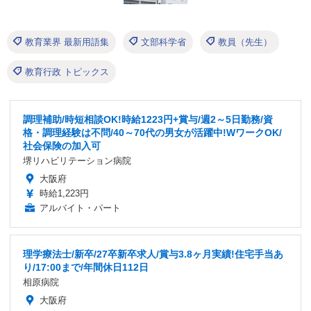
教育業界 最新用語集
文部科学省
教員（先生）
教育行政 トピックス
調理補助/時短相談OK!時給1223円+賞与/週2～5日勤務/資
格・調理経験は不問/40～70代の男女が活躍中!WワークOK/
社会保険の加入可
堺リハビリテーション病院
大阪府
時給1,223円
アルバイト・パート
理学療法士/新卒/27卒新卒求人/賞与3.8ヶ月実績!住宅手当あ
り/17:00まで/年間休日112日
相原病院
大阪府