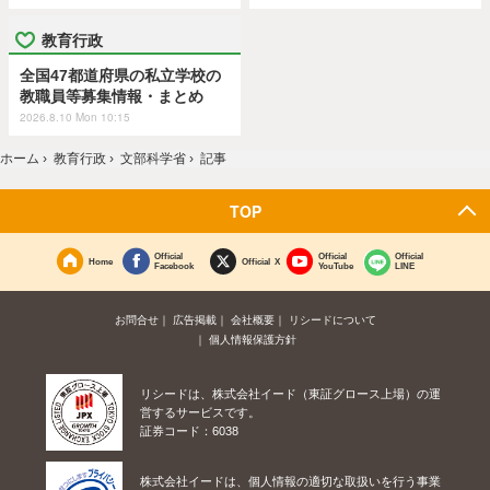
教育行政
全国47都道府県の私立学校の
教職員等募集情報・まとめ
2026.8.10 Mon 10:15
ホーム
›
教育行政
›
文部科学省
›
記事
TOP
Official
Official
Official
Home
Official X
Facebook
YouTube
LINE
お問合せ
広告掲載
会社概要
リシードについて
個人情報保護方針
リシードは、株式会社イード（東証グロース上場）の運
営するサービスです。
証券コード：6038
株式会社イードは、個人情報の適切な取扱いを行う事業