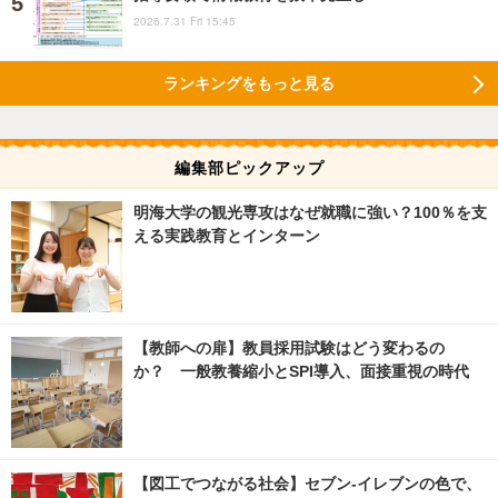
2026.7.31 Fri 15:45
ランキングをもっと見る
編集部ピックアップ
明海大学の観光専攻はなぜ就職に強い？100％を支
える実践教育とインターン
【教師への扉】教員採用試験はどう変わるの
か？ 一般教養縮小とSPI導入、面接重視の時代
【図工でつながる社会】セブン‐イレブンの色で、