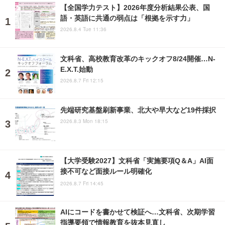
【全国学力テスト】2026年度分析結果公表、国
語・英語に共通の弱点は「根拠を示す力」
2026.8.4 Tue 11:36
文科省、高校教育改革のキックオフ8/24開催…N-
E.X.T.始動
2026.8.7 Fri 12:15
先端研究基盤刷新事業、北大や早大など19件採択
2026.8.3 Mon 18:15
【大学受験2027】文科省「実施要項Q＆A」AI面
接不可など面接ルール明確化
2026.8.7 Fri 14:45
AIにコードを書かせて検証へ…文科省、次期学習
指導要領で情報教育を抜本見直し