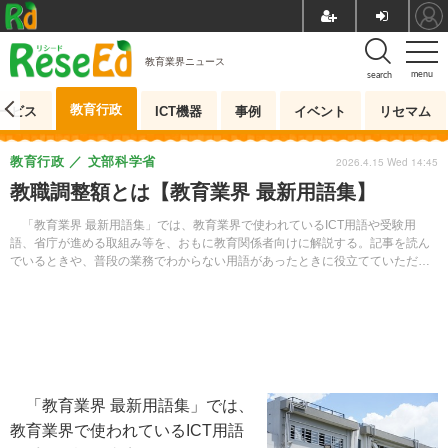
教育業界ニュース
menu
search
教育行政
ービス
ICT機器
事例
イベント
リセマム
教育行政
文部科学省
2026.4.15 Wed 14:45
教職調整額とは【教育業界 最新用語集】
「教育業界 最新用語集」では、教育業界で使われているICT用語や受験用
語、省庁が進める取組み等を、おもに教育関係者向けに解説する。記事を読ん
でいるときや、普段の業務でわからない用語があったときに役立てていただき
たい。
「教育業界 最新用語集」では、
教育業界で使われているICT用語