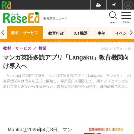
教育業界ニュース
menu
search
教材・サービス
測
教育行政
ICT機器
事例
イベント
教材・サービス
授業
2026.4.16 Thu 14:45
マンガ英語多読アプリ「Langaku」教育機関向
け導入へ
Mantraは2026年4月8日、マンガ英語多読アプリ「Langaku（ランガク）」の
教育機関向け導入を正式に開始し、専用窓口を開設した。同アプリはマンガを
通じて楽しみながら多読を行い、自然な英語習得を目指す。都内高校での実証
実験では、利用した生徒の90％以上が英語に触れる時間の増加を実感するな
ど、高い学習効果が確認された。
Mantraは2026年4月8日、マン