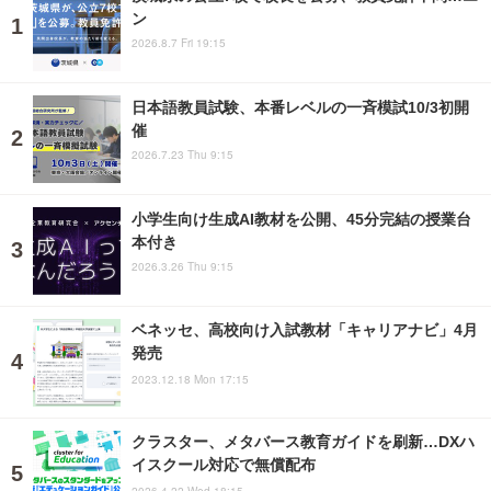
ン
2026.8.7 Fri 19:15
日本語教員試験、本番レベルの一斉模試10/3初開
催
2026.7.23 Thu 9:15
小学生向け生成AI教材を公開、45分完結の授業台
本付き
2026.3.26 Thu 9:15
ベネッセ、高校向け入試教材「キャリアナビ」4月
発売
2023.12.18 Mon 17:15
クラスター、メタバース教育ガイドを刷新…DXハ
イスクール対応で無償配布