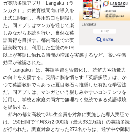
ガ英語多読アプリ「Langaku（ラ
ンガク）」の教育機関向け導入を
正式に開始し、専用窓口を開設し
Langaku
た。同アプリはマンガを通じて楽
全 3 枚
しみながら多読を行い、自然な英
語習得を目指す。都内高校での実
拡大写真
証実験では、利用した生徒の90％
以上が英語に触れる時間の増加を実感するなど、高い学習
効果が確認された。
「Langaku」は、英語学習を習慣化し、読解力や語彙力
の向上を支援する。英語に脳を慣らす「英語多読」は、か
つて英語教師でもあった夏目漱石も推奨した有効な学習法
だ。同アプリは、マンガという親しみやすいコンテンツを
活用し、学校と家庭の両方で無理なく継続できる英語環境
を提供する。
都内の都立高校で2年生全員を対象に実施した導入実証で
は、150日間で平均3万2,000語（最大33.2万語）の英語多読
が行われた。調査対象となった272名からは、通学中や隙間