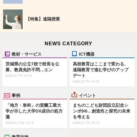
【特集】遠隔授業
NEWS CATEGORY
教材・サービス
ICT機器
茨城県の公立7校で校長を公
高校教育はここまで変わる、
募、教員免許不問…エン
遠隔教育で進む学びのアップ
デート
2026.8.7 Fri 19:15
2026.8.7 Fri 15:15
事例
イベント
「地方・単科」の室蘭工業大
まちのこども財団設立記念シ
学が示した大学DX成功の処方
ンポ9/6…創造性と探究の未来
箋
を考える
2026.8.4 Tue 12:15
2026.8.7 Fri 16:15
教育行政