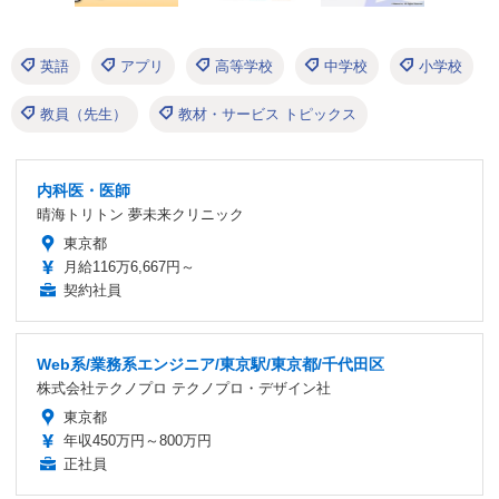
英語
アプリ
高等学校
中学校
小学校
教員（先生）
教材・サービス トピックス
内科医・医師
晴海トリトン 夢未来クリニック
東京都
月給116万6,667円～
契約社員
Web系/業務系エンジニア/東京駅/東京都/千代田区
株式会社テクノプロ テクノプロ・デザイン社
東京都
年収450万円～800万円
正社員