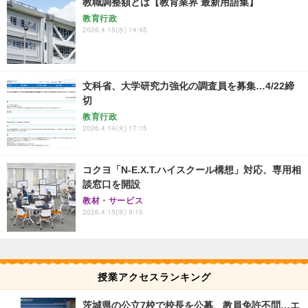
教職調整額とは【教育業界 最新用語集】
教育行政
2026.4.15(水) 14:45
文科省、大学研究力強化の調査員を募集…4/22締
切
教育行政
2026.4.14(火) 17:15
コクヨ「N-E.X.T.ハイスクール構想」対応、専用相
談窓口を開設
教材・サービス
2026.4.15(水) 9:15
授業アクセスランキング
茨城県の公立7校で校長を公募、教員免許不問…エ