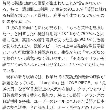
時間に英語に触れる習慣が生まれたことが報告されてい
る。特に、週3回以上利用した生徒の90.1％が「英語に触れ
る時間が増えた」と回答し、利用者全体でも72.8％がその
効果を実感した。
生徒の意欲面にも変化が見られ、「もっと英語を勉強し
たい」と回答した生徒は利用前の48.1％から75.7％へと大
幅に増加。英語への苦手意識があった生徒の54.5％に改善
が見られたほか、読解スピードの向上や自発的な単語学習
といった行動変容も確認された。生徒からは「マンガなの
で勉強という感覚がなく続けやすい」「有名なセリフが英
語でどう表現されるか分かり楽しい」といった声が上がっ
ている。
現在の教育現場では、授業外での英語接触機会の確保が
課題となっている。「Langaku」は「ONE PIECE」や「鬼
滅の刃」など90作品以上の人気作を揃え、タップひとつで
日英表示を切り替える機能や、AIによる熟語・スラングの
解説機能を搭載。ユーザーのレベルに合わせた英語と日本
語の割合調整、音声読み上げ、オート再生などのサポート