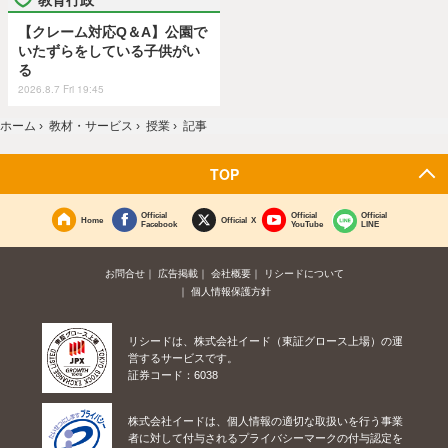
【クレーム対応Q＆A】公園で
いたずらをしている子供がい
る
2026.8.7 Fri 19:45
ホーム
›
教材・サービス
›
授業
›
記事
TOP
Official
Official
Official
Home
Official X
Facebook
YouTube
LINE
お問合せ
広告掲載
会社概要
リシードについて
個人情報保護方針
リシードは、株式会社イード（東証グロース上場）の運
営するサービスです。
証券コード：6038
株式会社イードは、個人情報の適切な取扱いを行う事業
者に対して付与されるプライバシーマークの付与認定を