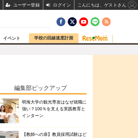
ユーザー登録
ログイン
こんにちは、ゲストさん
学校の回線速度計測
イベント
編集部ピックアップ
明海大学の観光専攻はなぜ就職に
強い？100％を支える実践教育と
インターン
【教師への扉】教員採用試験はど