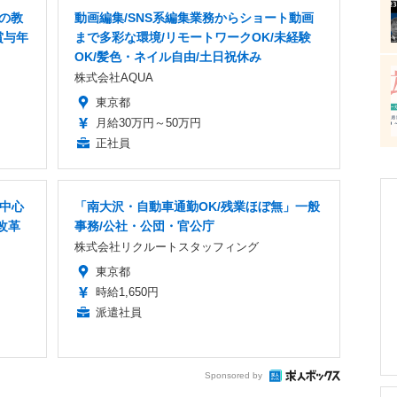
Xの教
動画編集/SNS系編集業務からショート動画
賞与年
まで多彩な環境/リモートワークOK/未経験
OK/髪色・ネイル自由/土日祝休み
株式会社AQUA
東京都
月給30万円～50万円
正社員
者中心
「南大沢・自動車通勤OK/残業ほぼ無」一般
改革
事務/公社・公団・官公庁
株式会社リクルートスタッフィング
東京都
時給1,650円
派遣社員
Sponsored by