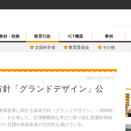
教材・校務
教育行政
ICT機器
事例
文部科学省
教育委員会
その他
2026.2.13 Fri 15:15
方針「グランドデザイン」公
校教育改革に関する基本方針（グランドデザイン）～2040年
構想』～」を公表した。文理横断的な学びに取り組む普通科高校
に向けた目標や高校改革の方向性を掲げている。