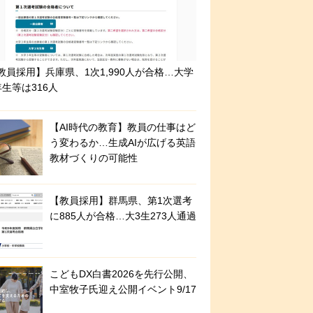
教員採用】兵庫県、1次1,990人が合格…大学
年生等は316人
【AI時代の教育】教員の仕事はど
う変わるか…生成AIが広げる英語
教材づくりの可能性
【教員採用】群馬県、第1次選考
に885人が合格…大3生273人通過
こどもDX白書2026を先行公開、
中室牧子氏迎え公開イベント9/17