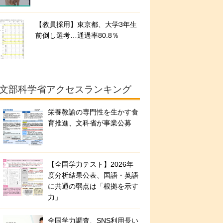
【教員採用】東京都、大学3年生
前倒し選考…通過率80.8％
文部科学省アクセスランキング
栄養教諭の専門性を生かす食
育推進、文科省が事業公募
【全国学力テスト】2026年
度分析結果公表、国語・英語
に共通の弱点は「根拠を示す
力」
全国学力調査、SNS利用長い