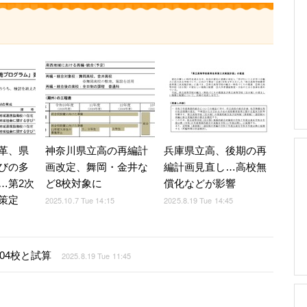
革、県
神奈川県立高の再編計
兵庫県立高、後期の再
びの多
画改定、舞岡・金井な
編計画見直し…高校無
…第2次
ど8校対象に
償化などが影響
策定
2025.10.7 Tue 14:15
2025.8.19 Tue 14:45
04校と試算
2025.8.19 Tue 11:45