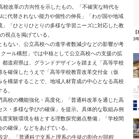
、高校改革の方向性を示したもの。「不確実な時代を
AIに代替されない能力や個性の伸長」「わが国や地域
成」「ひとりひとりの多様な学習ニーズに対応した教
【
つの視点を掲げている。
3
もない、公立高校への進学者数減少などの影響が考
ハイスクール構想」では中核として公立高校への支援の拡
。都道府県は、グランドデザインを踏まえ「高等学校
源を確保したうえで「高等学校教育改革交付金（仮
みを構築することで、地域人材育成の中心となる高校
する。
高校の機能強化・高度化」「普通科改革を通じた高
セス・多様な学びの確保」を提示。具体的な取組み例
高度実験環境を核とする理数探究拠点整備」「学校間
会の確保」などをあげている。
も設定。「普通科で文系と理系の生徒の割合が同程