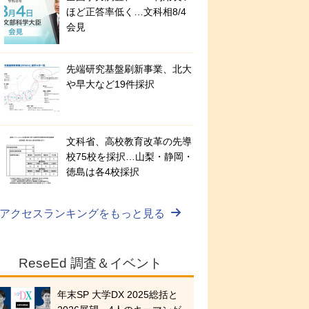
ほど正答率低く…文科相8/4
会見
先端研究基盤刷新事業、北大
や早大など19件採択
文科省、高校教育改革の先導
校75校を採択…山梨・静岡・
徳島は各4校採択
アクセスランキングをもっと見る
ReseEd 調査＆イベント
年末SP 大学DX 2025総括と