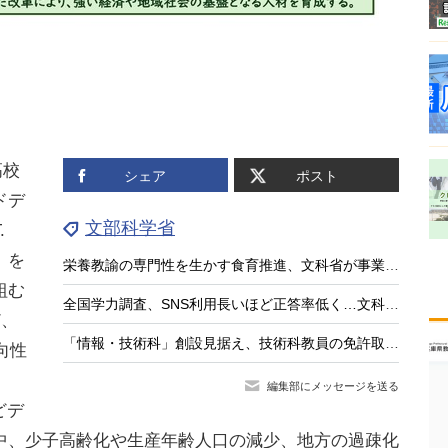
高校
シェア
ポスト
ドデ
文部科学省
.
」を
栄養教諭の専門性を生かす食育推進、文科省が事業公募
組む
全国学力調査、SNS利用長いほど正答率低く…文科相8/4会見
ど、
「情報・技術科」創設見据え、技術科教員の免許取得講座を全国実施…兵庫教育大
向性
編集部にメッセージを送る
どデ
中、少子高齢化や生産年齢人口の減少、地方の過疎化