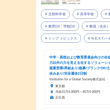
文部科学省
高等学校
教育DX・学校DX
教員（先生）
トップ トピックス
N-E.X.T
中学・高校および教育委員会向けの生
力以外の力を見える化するソリューシ
提案営業/昇給あり/急募/ブランクOK/
休みあり/完全週休2日制
Institution for a Global Society株式会社
東京都
月給31万4,000円～45万4,000円
正社員