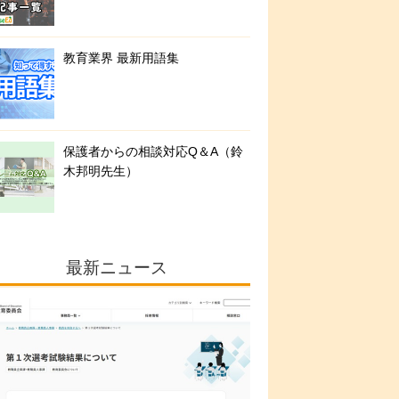
教育業界 最新用語集
保護者からの相談対応Q＆A（鈴
木邦明先生）
最新ニュース