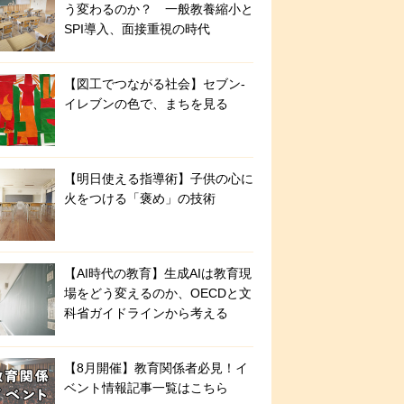
う変わるのか？ 一般教養縮小と
SPI導入、面接重視の時代
【図工でつながる社会】セブン‐
イレブンの色で、まちを見る
【明日使える指導術】子供の心に
火をつける「褒め」の技術
【AI時代の教育】生成AIは教育現
場をどう変えるのか、OECDと文
科省ガイドラインから考える
【8月開催】教育関係者必見！イ
ベント情報記事一覧はこちら