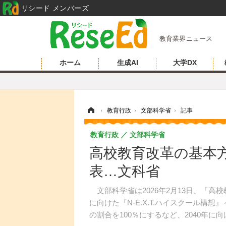
リシード メンバーズ
教育業界ニュース
ホーム
生成AI
大学DX
ホーム
›
教育行政
›
文部科学省
›
記事
教育行政
文部科学省
高校教育改革の基本
表…文科省
文部科学省は2026年2月13日、「高
に向けた『N-E.X.T.ハイスクール
の割合を100％にするなど、2040年