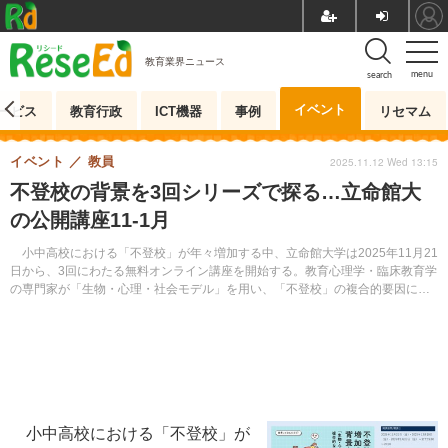
教育業界ニュース
menu
search
イベント
ービス
教育行政
ICT機器
事例
リセマム
イベント
教員
2025.11.12 Wed 13:15
不登校の背景を3回シリーズで探る…立命館大
の公開講座11-1月
小中高校における「不登校」が年々増加する中、立命館大学は2025年11月21
日から、3回にわたる無料オンライン講座を開始する。教育心理学・臨床教育学
の専門家が「生物・心理・社会モデル」を用い、「不登校」の複合的要因に迫
る。申込みは開講日2日前の午後11時59分まで。
小中高校における「不登校」が