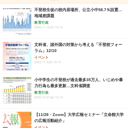
不登校生徒の校内居場所、公立小中58.7％設置…
地域差課題
教育行政
2025.11.10(月) 15:15
文科省、諸外国の対策から考える「不登校フォー
ラム」12/10
イベント
2025.11.5(水) 18:15
小中学生の不登校が過去最多35万人、いじめや暴
力行為も最多更新…文科省調査
教育行政
2025.10.31(金) 12:15
【11/28・Zoom】大学広報セミナー「立命館大学
の広報活動紹介」
イベント