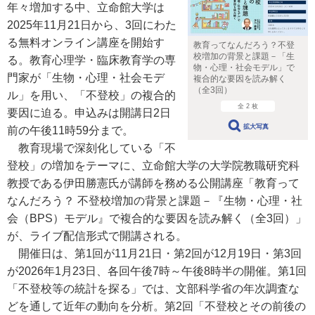
年々増加する中、立命館大学は
2025年11月21日から、3回にわた
る無料オンライン講座を開始す
教育ってなんだろう？不登
校増加の背景と課題－「生
る。教育心理学・臨床教育学の専
物・心理・社会モデル」で
門家が「生物・心理・社会モデ
複合的な要因を読み解く
（全3回）
ル」を用い、「不登校」の複合的
全 2 枚
要因に迫る。申込みは開講日2日
拡大写真
前の午後11時59分まで。
教育現場で深刻化している「不
登校」の増加をテーマに、立命館大学の大学院教職研究科
教授である伊田勝憲氏が講師を務める公開講座「教育って
なんだろう？ 不登校増加の背景と課題－『生物・心理・社
会（BPS）モデル』で複合的な要因を読み解く（全3回）」
が、ライブ配信形式で開講される。
開催日は、第1回が11月21日・第2回が12月19日・第3回
が2026年1月23日、各回午後7時～午後8時半の開催。第1回
「不登校等の統計を探る」では、文部科学省の年次調査な
どを通して近年の動向を分析。第2回「不登校とその前後の