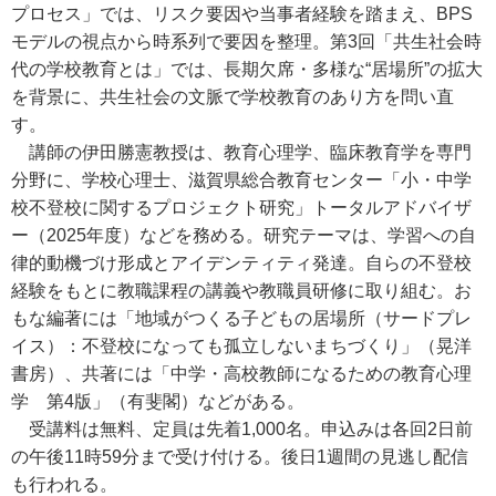
プロセス」では、リスク要因や当事者経験を踏まえ、BPS
モデルの視点から時系列で要因を整理。第3回「共生社会時
代の学校教育とは」では、長期欠席・多様な“居場所”の拡大
を背景に、共生社会の文脈で学校教育のあり方を問い直
す。
講師の伊田勝憲教授は、教育心理学、臨床教育学を専門
分野に、学校心理士、滋賀県総合教育センター「小・中学
校不登校に関するプロジェクト研究」トータルアドバイザ
ー（2025年度）などを務める。研究テーマは、学習への自
律的動機づけ形成とアイデンティティ発達。自らの不登校
経験をもとに教職課程の講義や教職員研修に取り組む。お
もな編著には「地域がつくる子どもの居場所（サードプレ
イス）：不登校になっても孤立しないまちづくり」（晃洋
書房）、共著には「中学・高校教師になるための教育心理
学 第4版」（有斐閣）などがある。
受講料は無料、定員は先着1,000名。申込みは各回2日前
の午後11時59分まで受け付ける。後日1週間の見逃し配信
も行われる。