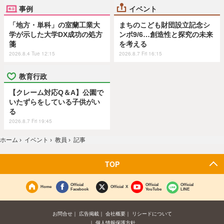
事例
イベント
「地方・単科」の室蘭工業大
まちのこども財団設立記念シ
学が示した大学DX成功の処方
ンポ9/6…創造性と探究の未来
箋
を考える
2026.8.4 Tue 12:15
2026.8.7 Fri 16:15
教育行政
【クレーム対応Q＆A】公園で
いたずらをしている子供がい
る
2026.8.7 Fri 19:45
ホーム
›
イベント
›
教員
›
記事
TOP
Official
Official
Official
Home
Official X
Facebook
YouTube
LINE
お問合せ
広告掲載
会社概要
リシードについて
個人情報保護方針