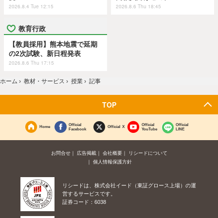
2026.8.4 Tue 12:15
2026.8.6 Thu 18:45
教育行政
【教員採用】熊本地震で延期
の2次試験、新日程発表
2026.8.6 Thu 17:15
ホーム
›
教材・サービス
›
授業
›
記事
TOP
Official
Official
Official
Home
Official X
Facebook
YouTube
LINE
お問合せ
広告掲載
会社概要
リシードについて
個人情報保護方針
リシードは、株式会社イード（東証グロース上場）の運
営するサービスです。
証券コード：6038