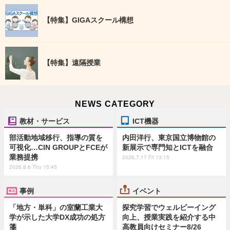
【特集】GIGAスクール構想
【特集】遠隔授業
NEWS CATEGORY
教材・サービス
ICT機器
部活動地域移行、指導の質を
内田洋行、東京国立博物館の
可視化…CIN GROUPとFCEが
新展示で専門知とICTを融合
業務提携
2026.7.17 Fri 13:15
2026.8.6 Thu 15:45
事例
イベント
「地方・単科」の室蘭工業大
探究学習でウェルビーイング
学が示した大学DX成功の処方
向上、授業実践を紹介する中
箋
高教員向けセミナー8/26