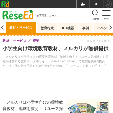
教育業界ニュース
menu
search
教材・サービス
測
教育行政
ICT機器
事例
イベント
教材・サービス
授業
2025.10.7 Tue 10:45
小学生向け環境教育教材、メルカリが無償提供
メルカリは小学生向けの環境教育教材「地球を救え！リユース探検隊」を同
社が運営する教育ポータルサイト「mercari education」で無償提供を開始し
た。次世代を担う子供たちが3Rの中でも特に「リユース」を楽しく学び、「捨
てるをへらす」を自分ごととして捉えることを目的としている。
メルカリは小学生向けの環境教
育教材「地球を救え！リユース探