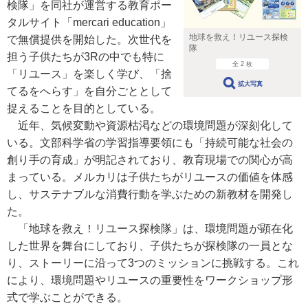
検隊」を同社が運営する教育ポー
タルサイト「mercari education」
地球を救え！リユース探検
で無償提供を開始した。次世代を
隊
担う子供たちが3Rの中でも特に
全 2 枚
「リユース」を楽しく学び、「捨
拡大写真
てるをへらす」を自分ごととして
捉えることを目的としている。
近年、気候変動や資源枯渇などの環境問題が深刻化して
いる。文部科学省の学習指導要領にも「持続可能な社会の
創り手の育成」が明記されており、教育現場での関心が高
まっている。メルカリは子供たちがリユースの価値を体感
し、サステナブルな消費行動を学ぶための新教材を開発し
た。
「地球を救え！リユース探検隊」は、環境問題が顕在化
した世界を舞台にしており、子供たちが探検隊の一員とな
り、ストーリーに沿って3つのミッションに挑戦する。これ
により、環境問題やリユースの重要性をワークショップ形
式で学ぶことができる。