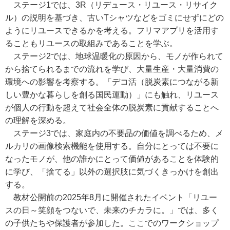
ステージ1では、3R（リデュース・リユース・リサイク
ル）の説明を基づき、古いTシャツなどをゴミにせずにどの
ようにリユースできるかを考える。フリマアプリを活用す
ることもリユースの取組みであることを学ぶ。
ステージ2では、地球温暖化の原因から、モノが作られて
から捨てられるまでの流れを学び、大量生産・大量消費の
環境への影響を考察する。「デコ活（脱炭素につながる新
しい豊かな暮らしを創る国民運動）」にも触れ、リユース
が個人の行動を超えて社会全体の脱炭素に貢献することへ
の理解を深める。
ステージ3では、家庭内の不要品の価値を調べるため、メ
ルカリの画像検索機能を使用する。自分にとっては不要に
なったモノが、他の誰かにとって価値があることを体験的
に学び、「捨てる」以外の選択肢に気づくきっかけを創出
する。
教材公開前の2025年8月に開催されたイベント「リユー
スの日～笑顔をつないで、未来のチカラに。」では、多く
の子供たちや保護者が参加した。ここでのワークショップ