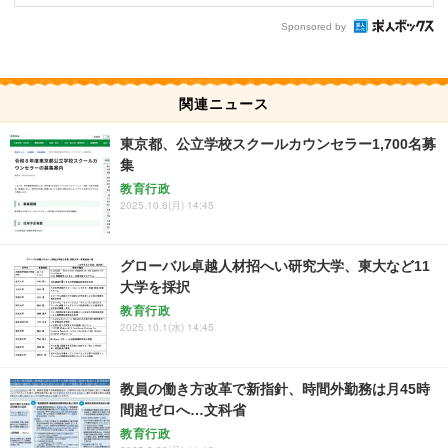
Sponsored by
関連ニュース
東京都、公立学校スクールカウンセラー1,700名募
集
教育行政
2025.10.6(月) 14:45
グローバル卓越人材招へい研究大学、東大など11
大学を採択
教育行政
2025.10.1(水) 14:45
教員の働き方改革で新指針、時間外勤務は月45時
間超ゼロへ…文科省
教育行政