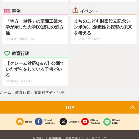
事例
イベント
「地方・単科」の室蘭工業大
まちのこども財団設立記念シ
学が示した大学DX成功の処方
ンポ9/6…創造性と探究の未来
箋
を考える
2026.8.4 Tue 12:15
2026.8.7 Fri 16:15
教育行政
【クレーム対応Q＆A】公園で
いたずらをしている子供がい
る
2026.8.7 Fri 19:45
ホーム
›
教育行政
›
文部科学省
›
記事
TOP
Official
Official
Official
Home
Official X
Facebook
YouTube
LINE
お問合せ
広告掲載
会社概要
リシードについて