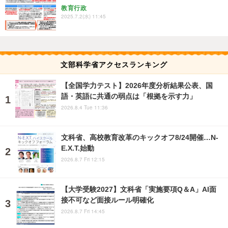
教育行政
2025.7.2(水) 11:45
文部科学省アクセスランキング
【全国学力テスト】2026年度分析結果公表、国
語・英語に共通の弱点は「根拠を示す力」
2026.8.4 Tue 11:36
文科省、高校教育改革のキックオフ8/24開催…N-
E.X.T.始動
2026.8.7 Fri 12:15
【大学受験2027】文科省「実施要項Q＆A」AI面
接不可など面接ルール明確化
2026.8.7 Fri 14:45