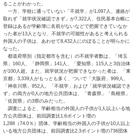
ることがわかった。
一方、学校に通っていない「不就学」が1,097人、連絡が
取れず「就学状況確認できず」が7,322人、住民基本台帳に
登録はあるが学齢簿に名前がないなどで把握できていなか
った者が13人となり、不就学の可能性があると考えられる
外国人の子供は、あわせて8,432人にのぼることが明らかに
なった。
都道府県別（指定都市を含む）の不就学者数は、「埼玉
県」160人、「静岡県」141人、「愛知県」115人と3自治体
が100人超。また、就学状況が把握できなかった者は、「東
京都」3,339人がもっとも多く、ついで「大阪府」999人、
「神奈川県」952人。「不就学」および「就学状況確認でき
ず」の両方が0人の地方公共団体は、「青森県」「島根県」
「佐賀県」の3県のみだった。
調査によると、学齢相当の外国人の子供が1人以上いる地
方公共団体は、前回調査比1.6ポイント増の
1,288（74.0％）団体。学齢相当の外国人の子供が10人以上
いる地方公共団体は、前回調査比2.3ポイント増の736団体