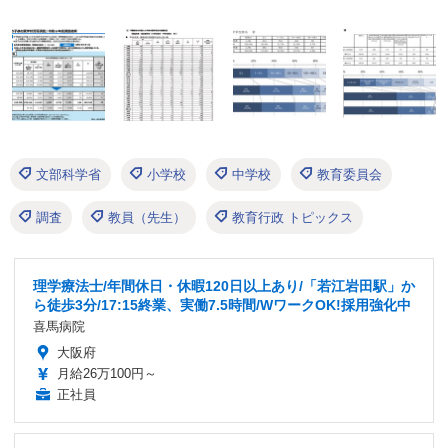
文部科学省
小学校
中学校
教育委員会
調査
教員（先生）
教育行政 トピックス
理学療法士/年間休日・休暇120日以上あり/「若江岩田駅」か
ら徒歩3分/17:15終業、実働7.5時間/WワークOK!採用強化中
喜馬病院
大阪府
月給26万100円～
正社員