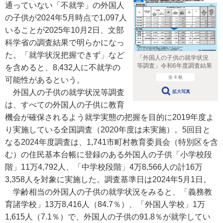
通っていない「不就学」の外国人
の子供が2024年5月時点で1,097人
いることが2025年10月2日、文部
科学省の調査結果で明らかになっ
た。「就学状況把握できず」など
「外国人の子供の就学状況
等調査」令和6年度調査結果
を含めると、8,432人に不就学の
全 4 枚
可能性があるという。
外国人の子供の就学状況等調査
拡大写真
は、すべての外国人の子供に教育
機会が確保されるよう就学実態の把握を目的に2019年度よ
り実施している全国調査（2020年度は未実施）。5回目と
なる2024年度調査は、1,741市町村教育委員会（特別区を含
む）の住民基本台帳に登録のある外国人の子供「小学校段
階」11万4,792人、「中学校段階」4万8,566人の計16万
3,358人を対象に実施した。調査基準日は2024年5月1日。
学齢相当の外国人の子供の就学状況をみると、「義務教
育諸学校」13万8,416人（84.7％）、「外国人学校」1万
1,615人（7.1％）で、外国人の子供の91.8％が就学してい