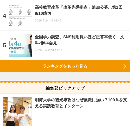
高校教育改革「改革先導拠点」追加公募…第1回
8/10締切
2026.7.24 Fri 14:45
全国学力調査、SNS利用長いほど正答率低く…文
科相8/4会見
2026.8.5 Wed 11:15
ランキングをもっと見る
編集部ピックアップ
明海大学の観光専攻はなぜ就職に強い？100％を支
える実践教育とインターン