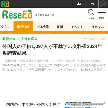
教育業界ニュース
menu
search
教育行政
ービス
ICT機器
事例
イベント
リセマム
教育行政
文部科学省
2025.10.3 Fri 15:45
外国人の子供1,097人が不就学…文科省2024年
度調査結果
国内の小中学校や外国人学校に通っていない「不就学」の外国人の子供が
2024年5月時点で1,097人いることが2025年10月2日、文部科学省の調査結果で
明らかになった。「就学状況把握できず」などを含めると、8,432人に不就学の
可能性があるという。
国内の小中学校や外国人学校に