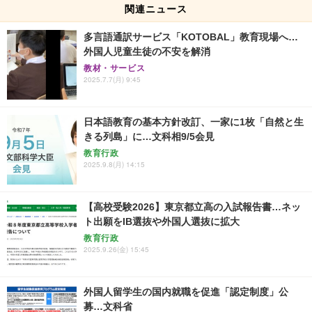
関連ニュース
多言語通訳サービス「KOTOBAL」教育現場へ…
外国人児童生徒の不安を解消
教材・サービス
2025.7.7(月) 9:45
日本語教育の基本方針改訂、一家に1枚「自然と生
きる列島」に…文科相9/5会見
教育行政
2025.9.8(月) 14:15
【高校受験2026】東京都立高の入試報告書…ネッ
ト出願をIB選抜や外国人選抜に拡大
教育行政
2025.9.26(金) 15:45
外国人留学生の国内就職を促進「認定制度」公
募…文科省