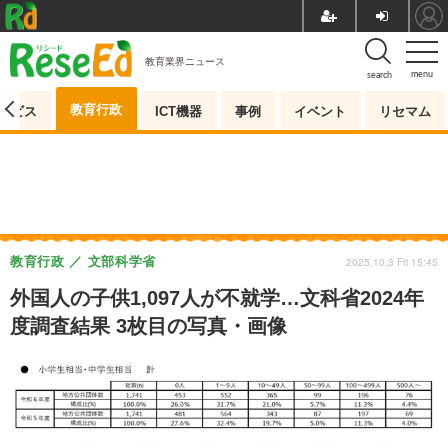
教育業界ニュース
menu
search
教育行政
ービス
ICT機器
事例
イベント
リセマム
教育行政
文部科学省
2025.10.3 Fri 15:45
外国人の子供1,097人が不就学…文科省2024年
度調査結果 3枚目の写真・画像