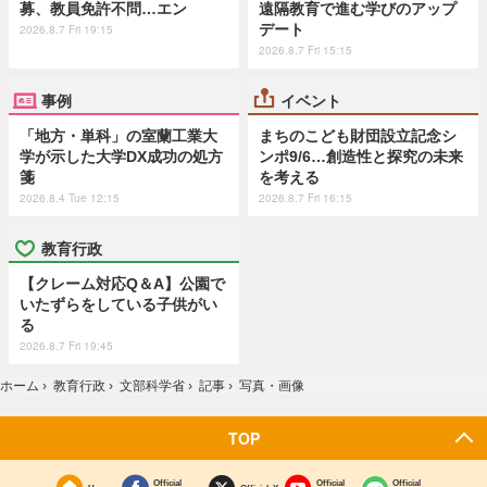
募、教員免許不問…エン
遠隔教育で進む学びのアップ
デート
2026.8.7 Fri 19:15
2026.8.7 Fri 15:15
事例
イベント
「地方・単科」の室蘭工業大
まちのこども財団設立記念シ
学が示した大学DX成功の処方
ンポ9/6…創造性と探究の未来
箋
を考える
2026.8.4 Tue 12:15
2026.8.7 Fri 16:15
教育行政
【クレーム対応Q＆A】公園で
いたずらをしている子供がい
る
2026.8.7 Fri 19:45
ホーム
›
教育行政
›
文部科学省
›
記事
›
写真・画像
TOP
Official
Official
Official