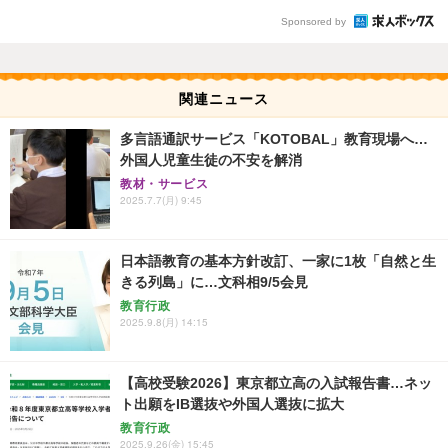
Sponsored by
関連ニュース
多言語通訳サービス「KOTOBAL」教育現場へ…
外国人児童生徒の不安を解消
教材・サービス
2025.7.7(月) 9:45
日本語教育の基本方針改訂、一家に1枚「自然と生
きる列島」に…文科相9/5会見
教育行政
2025.9.8(月) 14:15
【高校受験2026】東京都立高の入試報告書…ネッ
ト出願をIB選抜や外国人選抜に拡大
教育行政
2025.9.26(金) 15:45