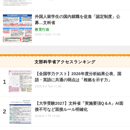
外国人留学生の国内就職を促進「認定制度」公
募…文科省
教育行政
2025.7.2(水) 11:45
文部科学省アクセスランキング
【全国学力テスト】2026年度分析結果公表、国
語・英語に共通の弱点は「根拠を示す力」
2026.8.4 Tue 11:36
【大学受験2027】文科省「実施要項Q＆A」AI面
接不可など面接ルール明確化
2026.8.7 Fri 14:45