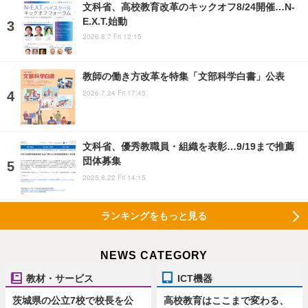
文科省、高校教育改革のキックオフ8/24開催…N-
E.X.T.始動
2026.8.7 Fri 12:15
教師の働き方改革を特集「文部科学白書」公表
2026.7.24 Fri 17:45
文科省、優秀教職員・組織を表彰…9/19まで推薦
団体募集
2025.8.22 Fri 14:15
ランキングをもっと見る
NEWS CATEGORY
教材・サービス
ICT機器
茨城県の公立7校で校長を公
高校教育はここまで変わる、