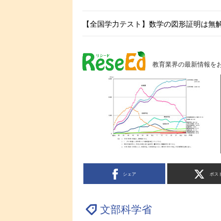
【全国学力テスト】数学の図形証明は無解
教育業界の最新情報を
シェア
ポス
文部科学省