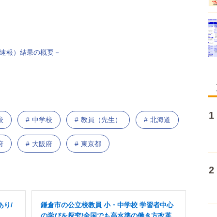
（速報）結果の概要－
校
中学校
教員（先生）
北海道
府
大阪府
東京都
あり/
鎌倉市の公立校教員 小・中学校 学習者中心
の学びを探究/全国でも高水準の働き方改革