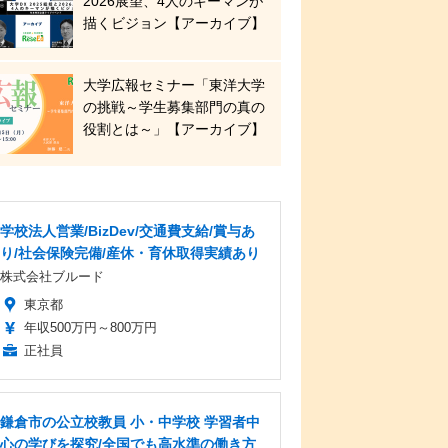
2026展望、4人のキーマンが
描くビジョン【アーカイブ】
大学広報セミナー「東洋大学
の挑戦～学生募集部門の真の
役割とは～」【アーカイブ】
学校法人営業/BizDev/交通費支給/賞与あ
り/社会保険完備/産休・育休取得実績あり
株式会社ブルード
東京都
年収500万円～800万円
正社員
鎌倉市の公立校教員 小・中学校 学習者中
心の学びを探究/全国でも高水準の働き方