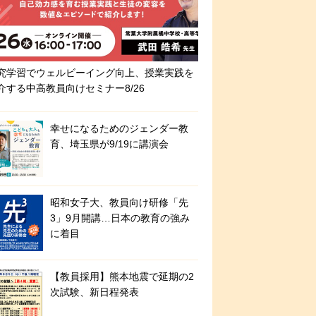
究学習でウェルビーイング向上、授業実践を
介する中高教員向けセミナー8/26
幸せになるためのジェンダー教
育、埼玉県が9/19に講演会
昭和女子大、教員向け研修「先
3」9月開講…日本の教育の強み
に着目
【教員採用】熊本地震で延期の2
次試験、新日程発表