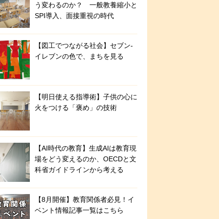
う変わるのか？ 一般教養縮小と
SPI導入、面接重視の時代
【図工でつながる社会】セブン‐
イレブンの色で、まちを見る
【明日使える指導術】子供の心に
火をつける「褒め」の技術
【AI時代の教育】生成AIは教育現
場をどう変えるのか、OECDと文
科省ガイドラインから考える
【8月開催】教育関係者必見！イ
ベント情報記事一覧はこちら