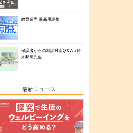
教育業界 最新用語集
保護者からの相談対応Q＆A（鈴
木邦明先生）
最新ニュース