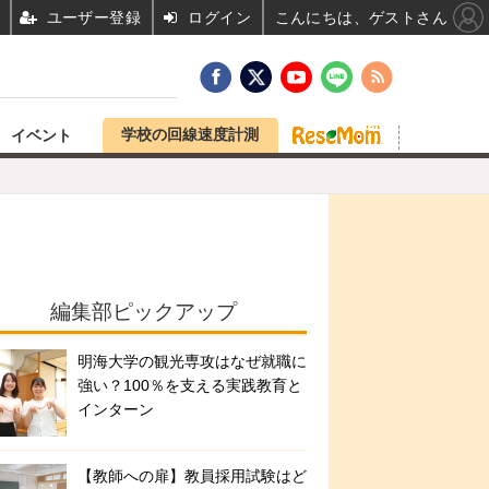
ユーザー登録
ログイン
こんにちは、ゲストさん
学校の回線速度計測
イベント
編集部ピックアップ
明海大学の観光専攻はなぜ就職に
強い？100％を支える実践教育と
インターン
【教師への扉】教員採用試験はど