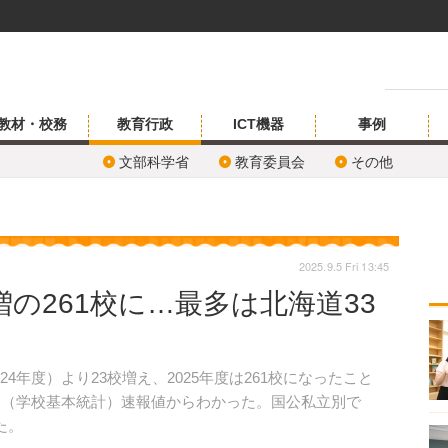
教材・校務
教育行政
ICT機器
事例
文部科学省
教育委員会
その他
2025.9.5 Fri 13:45
増の261校に…最多は北海道33
年度）より23校増え、2025年度は261校になったこと
調査（学校基本統計）速報値からわかった。国公私立別で
た。