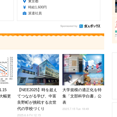
東京都
時給1,600円
派遣社員
Sponsored by
.15
【NEE2025】時を超え
大学規模の適正化を特
大幅更
てつながる学び、中富
集「文部科学白書」公
良野町が挑戦する次世
表
代の学校づくり
2025.7.15 Tue 18:49
2025.6.6 Fri 12:15