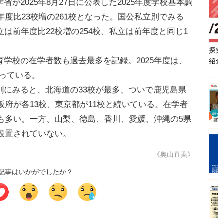
2025年8月27日に公表した2025年度学校基本調
年度比23校増の261校となった。国公私立別でみる
は前年度比22校増の254校、私立は前年度と同じ1
探
学校の在学者数も過去最多を記録。2025年度は、
紹
となっている。
にみると、北海道の33校が最多、ついで鹿児島県
阪府が各13校、東京都が11校と続いている。在学者
とも多い。一方、山梨、徳島、香川、愛媛、沖縄の5県
が設置されていない。
《奥山直美》
記事はいかがでしたか？