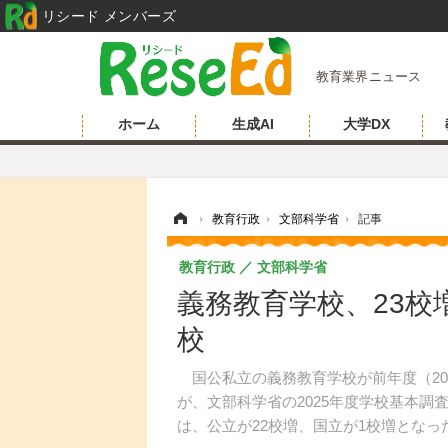
リシード メンバーズ
教育業界ニュース
ホーム
生成AI
大学DX
ホーム
›
教育行政
›
文部科学省
›
記事
教育行政
文部科学省
義務教育学校、23校
校
国公私立の義務教育学校が前年度（2024
が、文部科学省の2025年度学校基本
は、公立が22校増、国立が1校増となっ