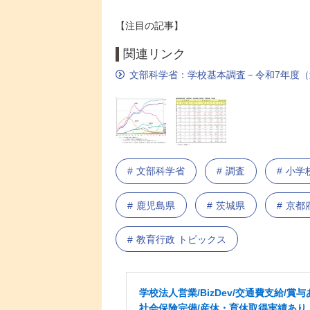
【注目の記事】
関連リンク
文部科学省：学校基本調査－令和7年度
文部科学省
調査
小学
鹿児島県
茨城県
京都
教育行政 トピックス
学校法人営業/BizDev/交通費支給/賞与
社会保険完備/産休・育休取得実績あり