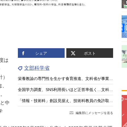
シェア
ポスト
年度は
文部科学省
の
計）
栄養教諭の専門性を生かす食育推進、文科省が事業公募
は、
全国学力調査、SNS利用長いほど正答率低く…文科相8/4会見
た。
「情報・技術科」創設見据え、技術科教員の免許取得講座を全国実施…兵庫教育大
と中
学
編集部にメッセージを送る