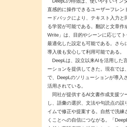
DeepLの特徴は、使いやすいイン
直感的に操作できるユーザーフレン
ードバックにより、テキスト入力と
る学習が可能である。翻訳と文章作成の
Write」は、目的やシーンに応じ
最適化した設定も可能である。さら
導入後も安心して利用可能である。
DeepLは、設立以来AIを活用し
ーションを提供してきた。現在では
で、DeepLのソリューションが導
活用されている。
同社が提供するAI文書作成支援ツール「
し、語彙の選択、文法や句読点の誤
イムで修正や提案する。自然で洗練
くことへの自信につながる。「Dee