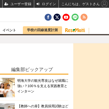
ユーザー登録
ログイン
こんにちは、ゲストさん
学校の回線速度計測
イベント
編集部ピックアップ
明海大学の観光専攻はなぜ就職に
強い？100％を支える実践教育と
インターン
【教師への扉】教員採用試験はど