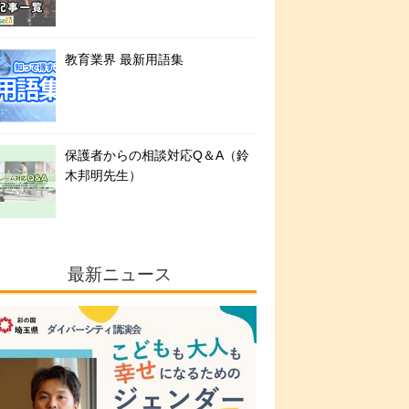
教育業界 最新用語集
保護者からの相談対応Q＆A（鈴
木邦明先生）
最新ニュース