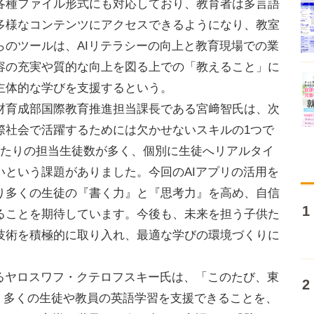
各種ファイル形式にも対応しており、教育者は多言語
多様なコンテンツにアクセスできるようになり、教室
らのツールは、AIリテラシーの向上と教育現場での業
容の充実や質的な向上を図る上での「教えること」に
主体的な学びを支援するという。
育成部国際教育推進担当課長である宮﨑智氏は、次
際社会で活躍するためには欠かせないスキルの1つで
あたりの担当生徒数が多く、個別に生徒へリアルタイ
いという課題がありました。今回のAIアプリの活用を
り多くの生徒の『書く力』と『思考力』を高め、自信
ることを期待しています。今後も、未来を担う子供た
技術を積極的に取り入れ、最適な学びの環境づくりに
あるヤロスワフ・クテロフスキー氏は、「このたび、東
れ、多くの生徒や教員の英語学習を支援できることを、