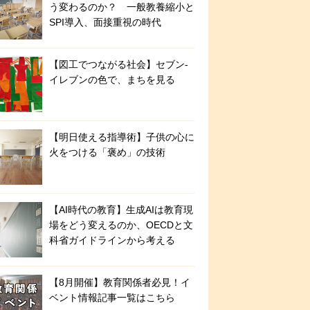
う変わるのか？ 一般教養縮小と
SPI導入、面接重視の時代
【図工でつながる社会】セブン‐
イレブンの色で、まちを見る
【明日使える指導術】子供の心に
火をつける「褒め」の技術
【AI時代の教育】生成AIは教育現
場をどう変えるのか、OECDと文
科省ガイドラインから考える
【8月開催】教育関係者必見！イ
ベント情報記事一覧はこちら