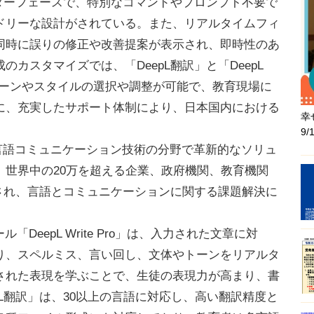
ターフェースで、特別なコマンドやプロンプト不要で
ドリーな設計がされている。また、リアルタイムフィ
同時に誤りの修正や改善提案が表示され、即時性のあ
カスタマイズでは、「DeepL翻訳」と「DeepL
てトーンやスタイルの選択や調整が可能で、教育現場に
に、充実したサポート体制により、日本国内における
幸
9
た言語コミュニケーション技術の分野で革新的なソリュ
、世界中の20万を超える企業、政府機関、教育機関
入され、言語とコミュニケーションに関する課題解決に
DeepL Write Pro」は、入力された文章に対
り、スペルミス、言い回し、文体やトーンをリアルタ
された表現を学ぶことで、生徒の表現力が高まり、書
pL翻訳」は、30以上の言語に対応し、高い翻訳精度と