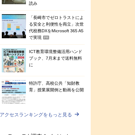
読み
「長崎市でゼロトラストによ
る安全と利便性を両立」次世
代校務DXをMicrosoft 365 A5
で実現
PR
ICT教育環境整備活用ハンド
ブック、7月末まで送料無料
に
特許庁、高校公共「知財教
育」授業展開例と動画を公開
アクセスランキングをもっと見る