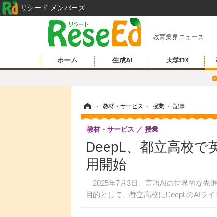
リシード メンバーズ
教育業界ニュース
ホーム
生成AI
大学DX
ホーム
›
教材・サービス
›
授業
›
記事
教材・サービス
授業
DeepL、都立高校
用開始
2025年7月3日、言語AIの世界的な先
目的として、都立高校にDeepLのAI