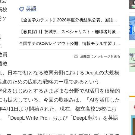
員会
英語
高校
援ツ
【全国学力テスト】2026年度分析結果公表、国語・英語に共通の弱点は「根拠を示す力」
【教員採用】茨城県、スペシャリスト・離職者対象の特別選考…出願8/21まで
く
全国学テのCSVレイアウト公開、情報モラル学習リンク集…教育業界ニュースまとめ読み
よ
教員
編集部にメッセージを送る
語教
、日本で初となる教育分野におけるDeepLの大規模
促進のための広範な戦略の一環であるという。
化をはじめとするさまざまな分野でAI活用を積極的
にも拡大している。今回の取組みは、「AIを活用した
年4月1日より開始された。現在、都立高校15校にお
eepL Write Pro」および「DeepL翻訳」を英語