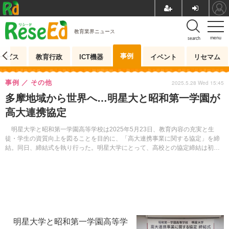
教育業界ニュース
menu
search
事例
ービス
教育行政
ICT機器
イベント
リセマム
事例
その他
2025.5.28 Wed 15:45
多摩地域から世界へ…明星大と昭和第一学園が
高大連携協定
明星大学と昭和第一学園高等学校は2025年5月23日、教育内容の充実と生
徒・学生の資質向上を図ることを目的に、「高大連携事業に関する協定」を締
結。同日、締結式を執り行った。明星大学にとって、高校との協定締結は初め
ての試み。
明星大学と昭和第一学園高等学