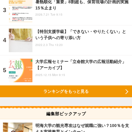
暑熱順化「重要」8割超も、保育現場の計画的実施
15％止まり
2026.7.21 Tue 9:15
【特別支援学級】「できない・やりたくない」と
いう子供への寄り添い方
2022.2.3 Thu 13:20
大学広報セミナー「立命館大学の広報活動紹介」
【アーカイブ】
2025.12.15 Mon 9:15
ランキングをもっと見る
編集部ピックアップ
明海大学の観光専攻はなぜ就職に強い？100％を支
える実践教育とインターン