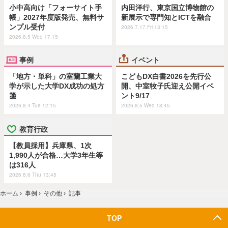
小中高向け「フォーサイト手
内田洋行、東京国立博物館の
帳」2027年度版発売、無料サ
新展示で専門知とICTを融合
ンプル受付
2026.7.17 Fri 13:15
2026.8.5 Wed 17:15
事例
イベント
「地方・単科」の室蘭工業大
こどもDX白書2026を先行公
学が示した大学DX成功の処方
開、中室牧子氏迎え公開イベ
箋
ント9/17
2026.8.4 Tue 12:15
2026.8.5 Wed 18:45
教育行政
【教員採用】兵庫県、1次
1,990人が合格…大学3年生等
は316人
2026.8.6 Thu 13:45
ホーム
›
事例
›
その他
›
記事
TOP