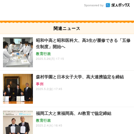
Sponsored by
関連ニュース
昭和中高と昭和医科大、高3生が履修できる「五修
生制度」開始へ
教育行政
2025.5.26(月) 17:15
森村学園と日本女子大学、高大連携協定を締結
事例
2025.5.2(金) 17:45
福岡工大と東福岡高、AI教育で協定締結
教育行政
2025.2.4(火) 16:45