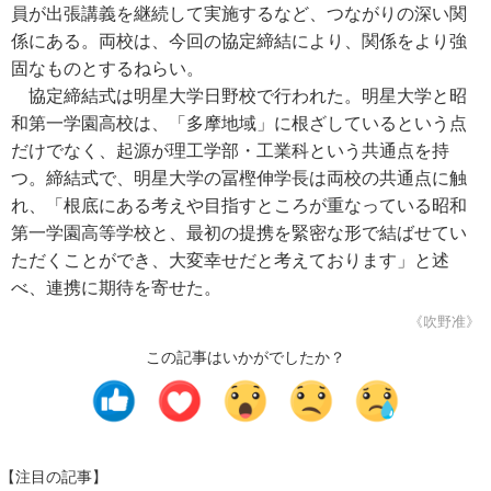
員が出張講義を継続して実施するなど、つながりの深い関
係にある。両校は、今回の協定締結により、関係をより強
固なものとするねらい。
協定締結式は明星大学日野校で行われた。明星大学と昭
和第一学園高校は、「多摩地域」に根ざしているという点
だけでなく、起源が理工学部・工業科という共通点を持
つ。締結式で、明星大学の冨樫伸学長は両校の共通点に触
れ、「根底にある考えや目指すところが重なっている昭和
第一学園高等学校と、最初の提携を緊密な形で結ばせてい
ただくことができ、大変幸せだと考えております」と述
べ、連携に期待を寄せた。
《吹野准》
この記事はいかがでしたか？
【注目の記事】