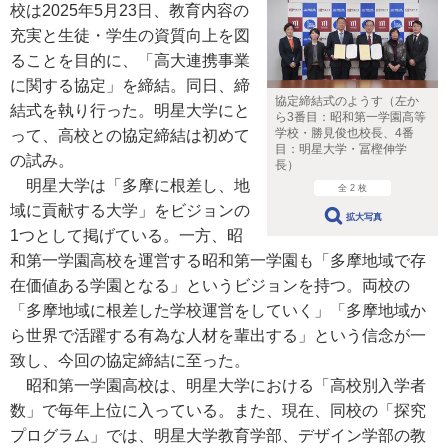
校は2025年5月23日、教育内容の
充実と生徒・学生の資質向上を図
ることを目的に、「高大連携事業
に関する協定」を締結。同日、締
協定締結式のようす（左か
結式を執り行った。明星大学にと
ら3番目：昭和第一学園高等
学校・勝見俊也校長、4番
って、高校との協定締結は初めて
目：明星大学・冨樫伸学
の試み。
長）
明星大学は「多摩に根差し、地
全 2 枚
域に貢献する大学」をビジョンの
拡大写真
1つとして掲げている。一方、昭
和第一学園高校を運営する昭和第一学園も「多摩地域で存
在価値ある学園となる」というビジョンを持つ。両校の
「多摩地域に根差した学校運営をしていく」「多摩地域か
ら世界で活躍する有為な人材を輩出する」という信念が一
致し、今回の協定締結に至った。
昭和第一学園高校は、明星大学における「高校別入学者
数」で毎年上位に入っている。また、現在、同校の「探究
プログラム」では、明星大学教育学部、デザイン学部の教