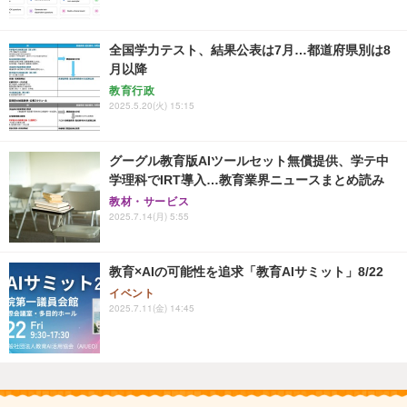
全国学力テスト、結果公表は7月…都道府県別は8
月以降
教育行政
2025.5.20(火) 15:15
グーグル教育版AIツールセット無償提供、学テ中
学理科でIRT導入…教育業界ニュースまとめ読み
教材・サービス
2025.7.14(月) 5:55
教育×AIの可能性を追求「教育AIサミット」8/22
イベント
2025.7.11(金) 14:45