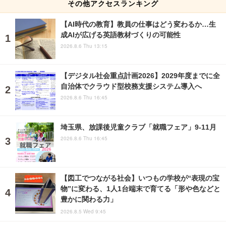
その他アクセスランキング
【AI時代の教育】教員の仕事はどう変わるか…生
成AIが広げる英語教材づくりの可能性
2026.8.6 Thu 13:15
【デジタル社会重点計画2026】2029年度までに全
自治体でクラウド型校務支援システム導入へ
2026.8.6 Thu 16:45
埼玉県、放課後児童クラブ「就職フェア」9-11月
2026.8.6 Thu 16:45
【図工でつながる社会】いつもの学校が“表現の宝
物”に変わる、1人1台端末で育てる「形や色などと
豊かに関わる力」
2026.8.5 Wed 9:45