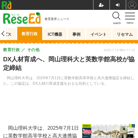
教育業界ニュース
menu
search
教育行政
ービス
ICT機器
事例
イベント
リセマム
教育行政
その他
2025.7.14 Mon 11:15
DX人材育成へ、岡山理科大と英数学館高校が協
定締結
岡山理科大学は、2025年7月1日に英数学館高等学校と高大連携協定を締結し
た。この協定は、DX人材の育成支援をおもな目的としている。
岡山理科大学は、2025年7月1日
に英数学館高等学校と高大連携協