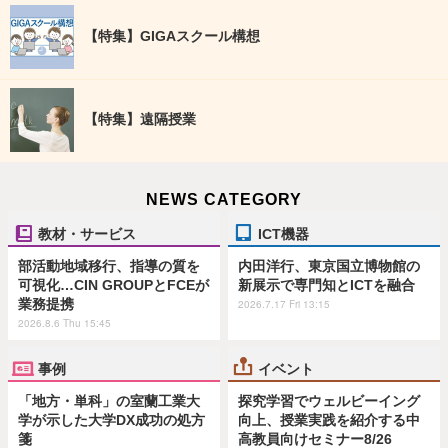
【特集】GIGAスクール構想
【特集】遠隔授業
NEWS CATEGORY
教材・サービス
ICT機器
部活動地域移行、指導の質を
内田洋行、東京国立博物館の
可視化…CIN GROUPとFCEが
新展示で専門知とICTを融合
業務提携
2026.7.17 Fri 13:15
2026.8.6 Thu 15:45
事例
イベント
「地方・単科」の室蘭工業大
探究学習でウェルビーイング
学が示した大学DX成功の処方
向上、授業実践を紹介する中
箋
高教員向けセミナー8/26