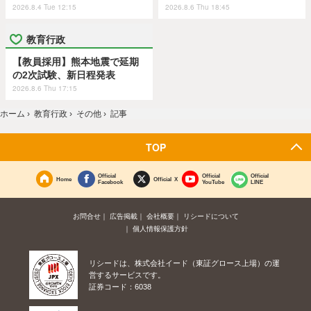
2026.8.4 Tue 12:15
2026.8.6 Thu 18:45
教育行政
【教員採用】熊本地震で延期
の2次試験、新日程発表
2026.8.6 Thu 17:15
ホーム
›
教育行政
›
その他
›
記事
TOP
Official
Official
Official
Home
Official X
Facebook
YouTube
LINE
お問合せ
広告掲載
会社概要
リシードについて
個人情報保護方針
リシードは、株式会社イード（東証グロース上場）の運
営するサービスです。
証券コード：6038