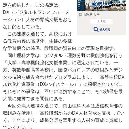
定を締結した。この協定は、
DX（デジタルトランスフォーメ
岡山理科大学
ーション）人材の育成支援をおも
全 1 枚
な目的としている。
拡大写真
この連携を通じて、高校におけ
る教育内容の高度化、生徒の多様
な学習機会の確保、教職員の資質向上の実現を目指す。
岡山理科大学は、デジタル・理数分野の機能強化を行う
「大学・高専機能強化支援事業」に選定されている。一
方、英数学館高等学校は、国際バカロレアの取組みとデジ
タル技術を組み合わせたプログラムにより、「高等学校DX
加速化推進事業（DXハイスクール）」に採択されている。
それぞれの事業は、互いに連携することで、その効果を最
大限に発揮できる関係にある。
今回の高大連携を通じて、岡山理科大学は通信教育部の
取組みを活用し、高校段階からのDX人材育成を支援してい
く。これにより、成長分野を牽引する人材の育成に貢献し
ていくという。