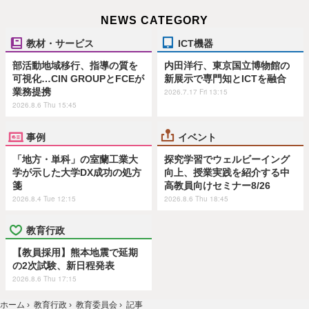
NEWS CATEGORY
教材・サービス
ICT機器
部活動地域移行、指導の質を
内田洋行、東京国立博物館の
可視化…CIN GROUPとFCEが
新展示で専門知とICTを融合
業務提携
2026.7.17 Fri 13:15
2026.8.6 Thu 15:45
事例
イベント
「地方・単科」の室蘭工業大
探究学習でウェルビーイング
学が示した大学DX成功の処方
向上、授業実践を紹介する中
箋
高教員向けセミナー8/26
2026.8.4 Tue 12:15
2026.8.6 Thu 18:45
教育行政
【教員採用】熊本地震で延期
の2次試験、新日程発表
2026.8.6 Thu 17:15
ホーム
›
教育行政
›
教育委員会
›
記事