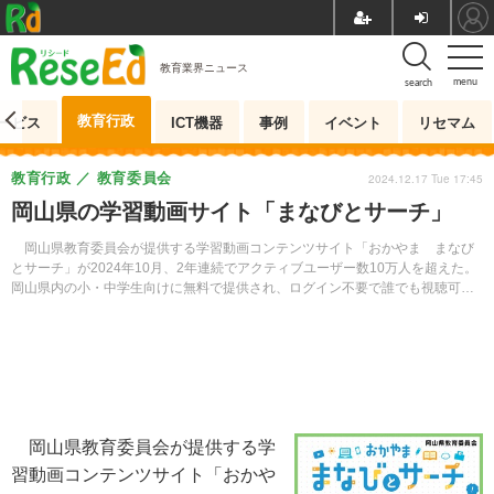
教育業界ニュース
menu
search
教育行政
ービス
ICT機器
事例
イベント
リセマム
教育行政
教育委員会
2024.12.17 Tue 17:45
岡山県の学習動画サイト「まなびとサーチ」
岡山県教育委員会が提供する学習動画コンテンツサイト「おかやま まなび
とサーチ」が2024年10月、2年連続でアクティブユーザー数10万人を超えた。
岡山県内の小・中学生向けに無料で提供され、ログイン不要で誰でも視聴可
能。現在400本以上のコンテンツがそろっており、今後も新しい動画が追加さ
れる予定だ。
岡山県教育委員会が提供する学
習動画コンテンツサイト「おかや