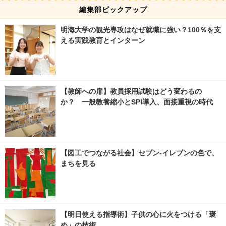
編集部ピックアップ
明海大学の観光専攻はなぜ就職に強い？100％を支
える実践教育とインターン
【教師への扉】教員採用試験はどう変わるの
か？ 一般教養縮小とSPI導入、面接重視の時代
【図工でつながる社会】セブン‐イレブンの色で、
まちを見る
【明日使える指導術】子供の心に火をつける「褒
め」の技術