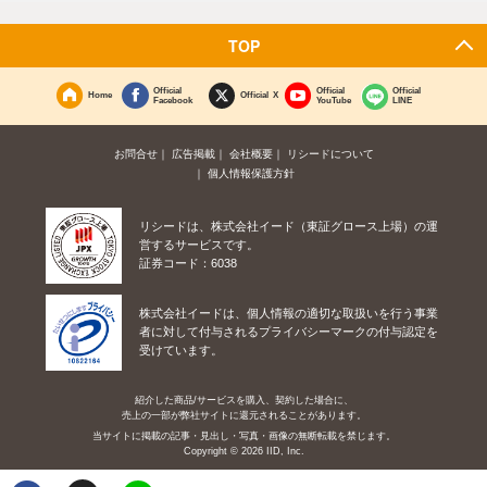
TOP
Official
Official
Official
Home
Official X
Facebook
YouTube
LINE
お問合せ
広告掲載
会社概要
リシードについて
個人情報保護方針
リシードは、株式会社イード（東証グロース上場）の運
営するサービスです。
証券コード：6038
株式会社イードは、個人情報の適切な取扱いを行う事業
者に対して付与されるプライバシーマークの付与認定を
受けています。
紹介した商品/サービスを購入、契約した場合に、
売上の一部が弊社サイトに還元されることがあります。
当サイトに掲載の記事・見出し・写真・画像の無断転載を禁じます。
Copyright © 2026 IID, Inc.