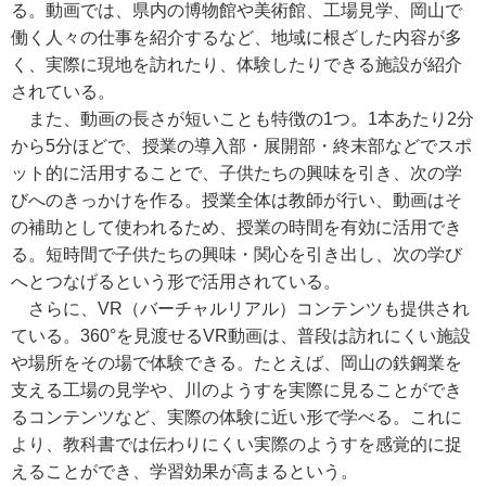
る。動画では、県内の博物館や美術館、工場見学、岡山で
働く人々の仕事を紹介するなど、地域に根ざした内容が多
く、実際に現地を訪れたり、体験したりできる施設が紹介
されている。
また、動画の長さが短いことも特徴の1つ。1本あたり2分
から5分ほどで、授業の導入部・展開部・終末部などでスポ
ット的に活用することで、子供たちの興味を引き、次の学
びへのきっかけを作る。授業全体は教師が行い、動画はそ
の補助として使われるため、授業の時間を有効に活用でき
る。短時間で子供たちの興味・関心を引き出し、次の学び
へとつなげるという形で活用されている。
さらに、VR（バーチャルリアル）コンテンツも提供され
ている。360°を見渡せるVR動画は、普段は訪れにくい施設
や場所をその場で体験できる。たとえば、岡山の鉄鋼業を
支える工場の見学や、川のようすを実際に見ることができ
るコンテンツなど、実際の体験に近い形で学べる。これに
より、教科書では伝わりにくい実際のようすを感覚的に捉
えることができ、学習効果が高まるという。