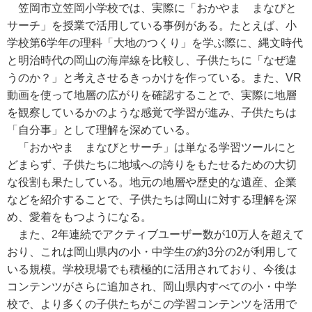
笠岡市立笠岡小学校では、実際に「おかやま まなびと
サーチ」を授業で活用している事例がある。たとえば、小
学校第6学年の理科「大地のつくり」を学ぶ際に、縄文時代
と明治時代の岡山の海岸線を比較し、子供たちに「なぜ違
うのか？」と考えさせるきっかけを作っている。また、VR
動画を使って地層の広がりを確認することで、実際に地層
を観察しているかのような感覚で学習が進み、子供たちは
「自分事」として理解を深めている。
「おかやま まなびとサーチ」は単なる学習ツールにと
どまらず、子供たちに地域への誇りをもたせるための大切
な役割も果たしている。地元の地層や歴史的な遺産、企業
などを紹介することで、子供たちは岡山に対する理解を深
め、愛着をもつようになる。
また、2年連続でアクティブユーザー数が10万人を超えて
おり、これは岡山県内の小・中学生の約3分の2が利用して
いる規模。学校現場でも積極的に活用されており、今後は
コンテンツがさらに追加され、岡山県内すべての小・中学
校で、より多くの子供たちがこの学習コンテンツを活用で