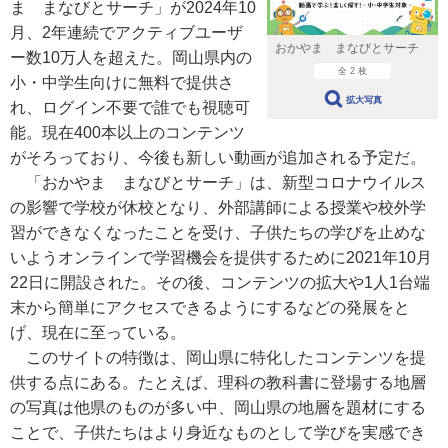
ま まなびとサーチ」が2024年10
月、2年連続でアクティブユーザ
おかやま まなびとサーチ
ー数10万人を超えた。岡山県内の
全 2 枚
小・中学生向けに無料で提供さ
拡大写真
れ、ログイン不要で誰でも視聴可
能。現在400本以上のコンテンツ
がそろっており、今後も新しい動画が追加される予定だ。
「おかやま まなびとサーチ」は、新型コロナウイルス
の影響で学校が休校となり、外部講師による授業や校外学
習ができなくなったことを受け、子供たちの学びを止めな
いようオンラインで学習機会を提供するために2021年10月
22日に開設された。その後、コンテンツの拡大や1人1台端
末から簡単にアクセスできるようにするなどの発展をと
げ、現在に至っている。
このサイトの特徴は、岡山県に特化したコンテンツを提
供する点にある。たとえば、理科の教科書に登場する地層
の写真は他県のものが多い中、岡山県の地層を題材にする
ことで、子供たちはより身近なものとして学びを実感でき