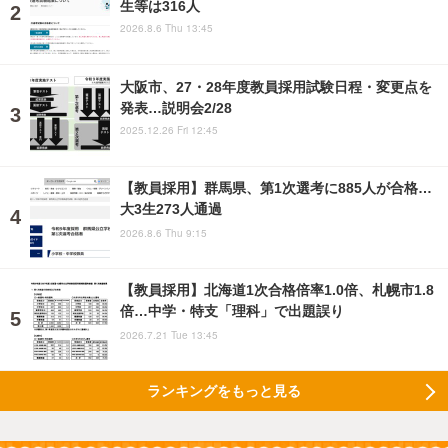
生等は316人
2026.8.6 Thu 13:45
大阪市、27・28年度教員採用試験日程・変更点を
発表…説明会2/28
2025.12.26 Fri 12:45
【教員採用】群馬県、第1次選考に885人が合格…
大3生273人通過
2026.8.6 Thu 9:15
【教員採用】北海道1次合格倍率1.0倍、札幌市1.8
倍…中学・特支「理科」で出題誤り
2026.7.21 Tue 13:45
ランキングをもっと見る