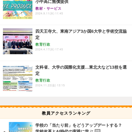
小中高に無償提供
教材・サービス
2024.9.11(水) 11:45
四天王寺大、東南アジア3か国6大学と学術交流協
定
教育行政
2024.4.17(水) 17:45
文科省、大学の国際化支援…東北大など13校を選
定
教育行政
2024.11.22(金) 13:15
教員アクセスランキング
学校の「当たり前」をどうアップデートする？
学校改革とAI時代の実践に学ぶ
PR