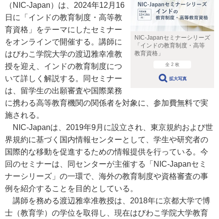
（NIC-Japan）は、2024年12月16
日に「インドの教育制度・高等教
育資格」をテーマにしたセミナー
NIC-Japanセミナーシリーズ
をオンラインで開催する。講師に
「インドの教育制度・高等
はびわこ学院大学の渡辺雅幸准教
教育資格」
授を迎え、インドの教育制度につ
全 2 枚
いて詳しく解説する。同セミナー
拡大写真
は、留学生の出願審査や国際業務
に携わる高等教育機関の関係者を対象に、参加費無料で実
施される。
NIC-Japanは、2019年9月に設立され、東京規約および世
界規約に基づく国内情報センターとして、学生や研究者の
国際的な移動を促進するための情報提供を行っている。今
回のセミナーは、同センターが主催する「NIC-Japanセミ
ナーシリーズ」の一環で、海外の教育制度や資格審査の事
例を紹介することを目的としている。
講師を務める渡辺雅幸准教授は、2018年に京都大学で博
士（教育学）の学位を取得し、現在はびわこ学院大学教育