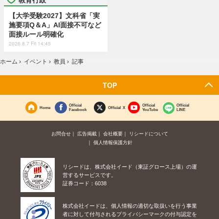
【大学受験2027】文科省「実
施要項Q＆A」AI面接不可など
面接ルール明確化
2026.8.7 Fri 14:45
ホーム
›
イベント
›
教員
›
記事
TOP
Official
Official
Official
Home
Official X
Facebook
YouTube
LINE
お問合せ
広告掲載
会社概要
リシードについて
個人情報保護方針
リシードは、株式会社イード（東証グロース上場）の運
営するサービスです。
証券コード：6038
株式会社イードは、個人情報の適切な取扱いを行う事業
者に対して付与されるプライバシーマークの付与認定を