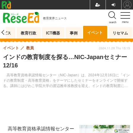
教育業界ニュース
menu
search
イベント
ービス
教育行政
ICT機器
事例
リセマム
イベント
教員
2024.11.28 Thu 15:15
インドの教育制度を探る…NIC-Japanセミナー
12/16
高等教育資格承認情報センター（NIC-Japan）は、2024年12月16日に「イン
ドの教育制度・高等教育資格」をテーマにしたセミナーをオンラインで開催す
る。講師にはびわこ学院大学の渡辺雅幸准教授を迎え、インドの教育制度につ
いて詳しく解説する。同セミナーは、留学生の出願審査や国際業務に携わる高
等教育機関の関係者を対象に、参加費無料で実施される。
高等教育資格承認情報センター