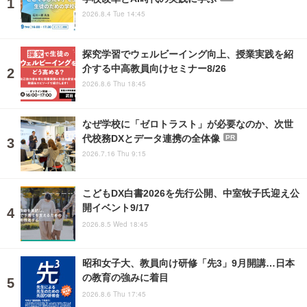
2026.8.4 Tue 14:45
探究学習でウェルビーイング向上、授業実践を紹
介する中高教員向けセミナー8/26
2026.8.6 Thu 18:45
なぜ学校に「ゼロトラスト」が必要なのか、次世
代校務DXとデータ連携の全体像
PR
2026.7.16 Thu 9:15
こどもDX白書2026を先行公開、中室牧子氏迎え公
開イベント9/17
2026.8.5 Wed 18:45
昭和女子大、教員向け研修「先3」9月開講…日本
の教育の強みに着目
2026.8.6 Thu 17:45