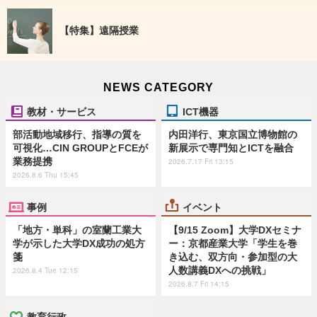
【特集】遠隔授業
NEWS CATEGORY
教材・サービス
ICT機器
部活動地域移行、指導の質を
内田洋行、東京国立博物館の
可視化…CIN GROUPとFCEが
新展示で専門知とICTを融合
業務提携
2026.7.17 Fri 13:15
2026.8.6 Thu 15:45
事例
イベント
「地方・単科」の室蘭工業大
【9/15 Zoom】大学DXセミナ
学が示した大学DX成功の処方
ー：京都産業大学「学生を巻
箋
き込む、双方向・参加型の大
人数講義DXへの挑戦」
2026.8.4 Tue 12:15
2026.8.7 Fri 14:15
教育行政