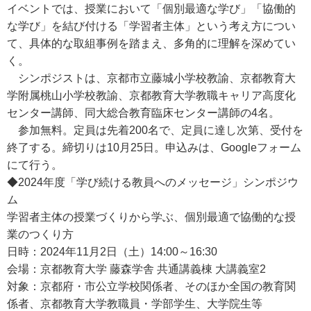
イベントでは、授業において「個別最適な学び」「協働的
な学び」を結び付ける「学習者主体」という考え方につい
て、具体的な取組事例を踏まえ、多角的に理解を深めてい
く。
シンポジストは、京都市立藤城小学校教諭、京都教育大
学附属桃山小学校教諭、京都教育大学教職キャリア高度化
センター講師、同大総合教育臨床センター講師の4名。
参加無料。定員は先着200名で、定員に達し次第、受付を
終了する。締切りは10月25日。申込みは、Googleフォーム
にて行う。
◆2024年度「学び続ける教員へのメッセージ」シンポジウ
ム
学習者主体の授業づくりから学ぶ、個別最適で協働的な授
業のつくり方
日時：2024年11月2日（土）14:00～16:30
会場：京都教育大学 藤森学舎 共通講義棟 大講義室2
対象：京都府・市公立学校関係者、そのほか全国の教育関
係者、京都教育大学教職員・学部学生、大学院生等