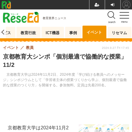
教育業界ニュース
menu
search
イベント
ービス
教育行政
ICT機器
事例
リセマム
イベント
教員
2024.9.27 Fri 17:45
京都教育大シンポ「個別最適で協働的な授業」
11/2
京都教育大学は2024年11月2日、2024年度「学び続ける教員へのメッセー
ジ」シンポジウムとして「学習者主体の授業づくりから学ぶ、個別最適で協働
的な授業のつくり方」を開催する。参加無料。定員は先着200名。
京都教育大学は2024年11月2