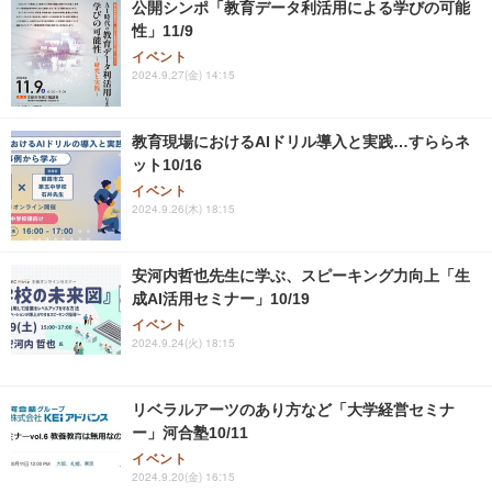
公開シンポ「教育データ利活用による学びの可能
性」11/9
イベント
2024.9.27(金) 14:15
教育現場におけるAIドリル導入と実践…すららネ
ット10/16
イベント
2024.9.26(木) 18:15
安河内哲也先生に学ぶ、スピーキング力向上「生
成AI活用セミナー」10/19
イベント
2024.9.24(火) 18:15
リベラルアーツのあり方など「大学経営セミナ
ー」河合塾10/11
イベント
2024.9.20(金) 16:15