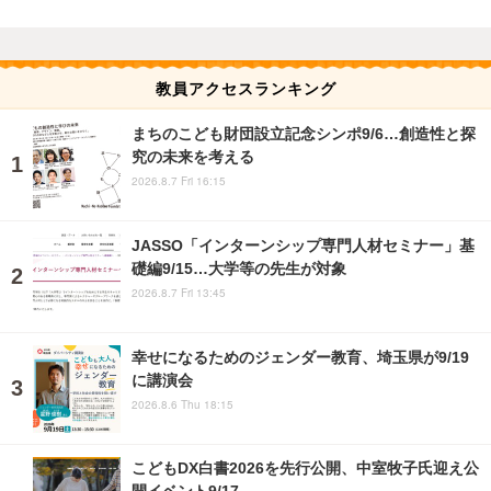
教員アクセスランキング
まちのこども財団設立記念シンポ9/6…創造性と探
究の未来を考える
2026.8.7 Fri 16:15
JASSO「インターンシップ専門人材セミナー」基
礎編9/15…大学等の先生が対象
2026.8.7 Fri 13:45
幸せになるためのジェンダー教育、埼玉県が9/19
に講演会
2026.8.6 Thu 18:15
こどもDX白書2026を先行公開、中室牧子氏迎え公