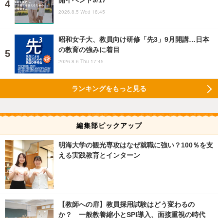
開イベント9/17
2026.8.5 Wed 18:45
昭和女子大、教員向け研修「先3」9月開講…日本
の教育の強みに着目
2026.8.6 Thu 17:45
ランキングをもっと見る
編集部ピックアップ
明海大学の観光専攻はなぜ就職に強い？100％を支
える実践教育とインターン
【教師への扉】教員採用試験はどう変わるの
か？ 一般教養縮小とSPI導入、面接重視の時代