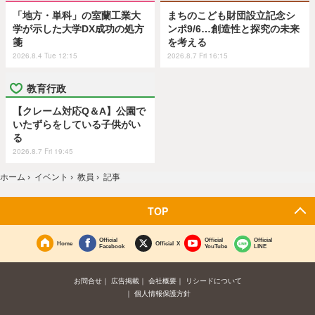
「地方・単科」の室蘭工業大
まちのこども財団設立記念シ
学が示した大学DX成功の処方
ンポ9/6…創造性と探究の未来
箋
を考える
2026.8.4 Tue 12:15
2026.8.7 Fri 16:15
教育行政
【クレーム対応Q＆A】公園で
いたずらをしている子供がい
る
2026.8.7 Fri 19:45
ホーム
›
イベント
›
教員
›
記事
TOP
Official
Official
Official
Home
Official X
Facebook
YouTube
LINE
お問合せ
広告掲載
会社概要
リシードについて
個人情報保護方針