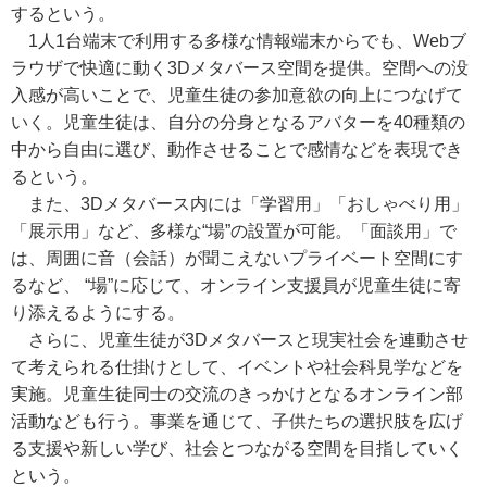
するという。
1人1台端末で利用する多様な情報端末からでも、Webブ
ラウザで快適に動く3Dメタバース空間を提供。空間への没
入感が高いことで、児童生徒の参加意欲の向上につなげて
いく。児童生徒は、自分の分身となるアバターを40種類の
中から自由に選び、動作させることで感情などを表現でき
るという。
また、3Dメタバース内には「学習用」「おしゃべり用」
「展示用」など、多様な“場”の設置が可能。「面談用」で
は、周囲に音（会話）が聞こえないプライベート空間にす
るなど、 “場”に応じて、オンライン支援員が児童生徒に寄
り添えるようにする。
さらに、児童生徒が3Dメタバースと現実社会を連動させ
て考えられる仕掛けとして、イベントや社会科見学などを
実施。児童生徒同士の交流のきっかけとなるオンライン部
活動なども行う。事業を通じて、子供たちの選択肢を広げ
る支援や新しい学び、社会とつながる空間を目指していく
という。