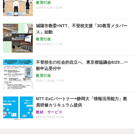
教育行政
2024.5.1(水) 15:45
城陽市教委×NTT、不登校支援「3D教育メタバー
ス」始動
教育行政
2024.4.9(火) 17:45
不登校生の社会的自立へ、東京都協議会8/29…一
般申込受付中
教育行政
2024.7.26(金) 11:45
NTT ExCパートナー×静岡大「情報活用能力」教
員研修カリキュラム提供
教材・サービス
2024.6.19(水) 16:45