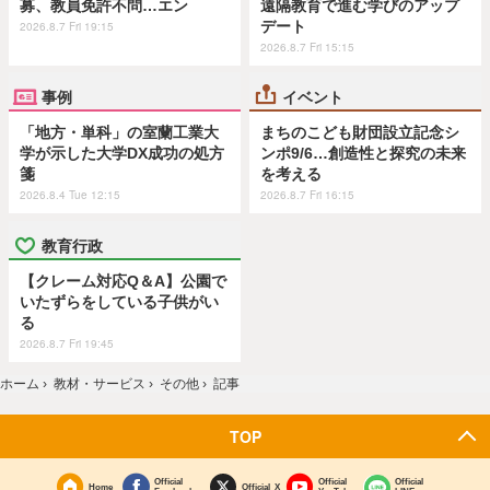
募、教員免許不問…エン
遠隔教育で進む学びのアップ
デート
2026.8.7 Fri 19:15
2026.8.7 Fri 15:15
事例
イベント
「地方・単科」の室蘭工業大
まちのこども財団設立記念シ
学が示した大学DX成功の処方
ンポ9/6…創造性と探究の未来
箋
を考える
2026.8.4 Tue 12:15
2026.8.7 Fri 16:15
教育行政
【クレーム対応Q＆A】公園で
いたずらをしている子供がい
る
2026.8.7 Fri 19:45
ホーム
›
教材・サービス
›
その他
›
記事
TOP
Official
Official
Official
Home
Official X