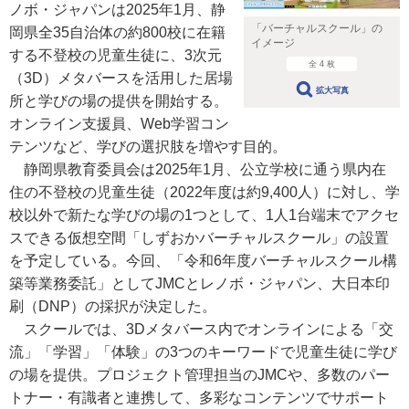
ノボ・ジャパンは2025年1月、静
「バーチャルスクール」の
岡県全35自治体の約800校に在籍
イメージ
する不登校の児童生徒に、3次元
全 4 枚
（3D）メタバースを活用した居場
拡大写真
所と学びの場の提供を開始する。
オンライン支援員、Web学習コン
テンツなど、学びの選択肢を増やす目的。
静岡県教育委員会は2025年1月、公立学校に通う県内在
住の不登校の児童生徒（2022年度は約9,400人）に対し、学
校以外で新たな学びの場の1つとして、1人1台端末でアクセ
スできる仮想空間「しずおかバーチャルスクール」の設置
を予定している。今回、「令和6年度バーチャルスクール構
築等業務委託」としてJMCとレノボ・ジャパン、大日本印
刷（DNP）の採択が決定した。
スクールでは、3Dメタバース内でオンラインによる「交
流」「学習」「体験」の3つのキーワードで児童生徒に学び
の場を提供。プロジェクト管理担当のJMCや、多数のパー
トナー・有識者と連携して、多彩なコンテンツでサポート