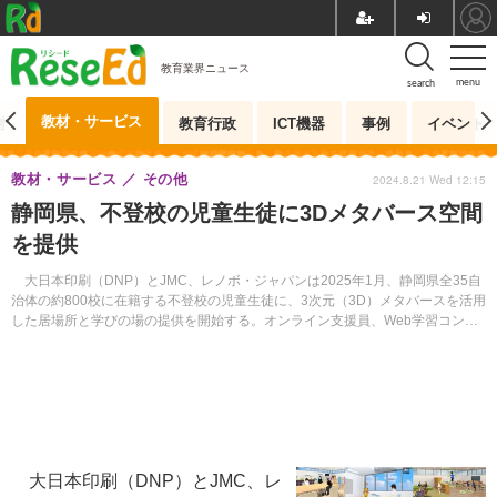
教育業界ニュース
menu
search
教材・サービス
測
教育行政
ICT機器
事例
イベント
教材・サービス
その他
2024.8.21 Wed 12:15
静岡県、不登校の児童生徒に3Dメタバース空間
を提供
大日本印刷（DNP）とJMC、レノボ・ジャパンは2025年1月、静岡県全35自
治体の約800校に在籍する不登校の児童生徒に、3次元（3D）メタバースを活用
した居場所と学びの場の提供を開始する。オンライン支援員、Web学習コンテ
ンツなど、学びの選択肢を増やす目的。
大日本印刷（DNP）とJMC、レ