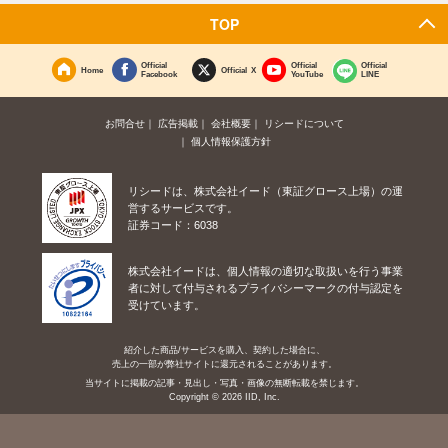
TOP
Official
Official
Official
Home
Official X
Facebook
YouTube
LINE
お問合せ
広告掲載
会社概要
リシードについて
個人情報保護方針
リシードは、株式会社イード（東証グロース上場）の運
営するサービスです。
証券コード：6038
株式会社イードは、個人情報の適切な取扱いを行う事業
者に対して付与されるプライバシーマークの付与認定を
受けています。
紹介した商品/サービスを購入、契約した場合に、
売上の一部が弊社サイトに還元されることがあります。
当サイトに掲載の記事・見出し・写真・画像の無断転載を禁じます。
Copyright © 2026 IID, Inc.