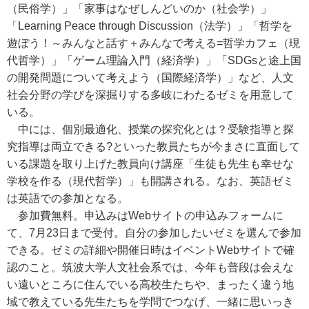
（民俗学）」「家事はなぜしんどいのか（社会学）」
「Learning Peace through Discussion（法学）」「哲学を
遊ぼう！～みんなと話す＋みんなで考える=哲学カフェ（現
代哲学）」「ゲーム理論入門（経済学）」「SDGsと途上国
の開発問題について考えよう（国際経済学）」など、人文
社会分野の学びを深掘りする多岐にわたるゼミを用意して
いる。
中には、個別最適化、授業の探究化とは？受験指導と探
究指導は両立できる?といった教員たちが今まさに直面して
いる課題を取り上げた教員向け講座「生徒も先生も幸せな
学校を作る（現代哲学）」も開講される。なお、英語ゼミ
は英語での参加となる。
参加費無料。申込みはWebサイトの申込みフォームに
て、7月23日まで受付。自分の参加したいゼミを選んで参加
できる。ゼミの詳細や開催日時はイベントWebサイトで確
認のこと。筑波大学人文社会系では、今年も普段は会えな
い遠いところに住んでいる高校生たちや、まったく違う地
域で教えている先生たちを学問でつなげ、一緒に思いっき