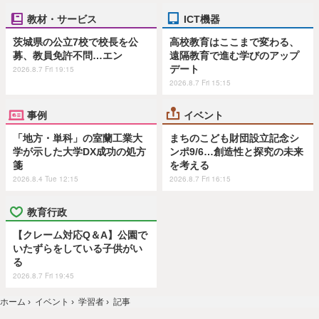
教材・サービス
ICT機器
茨城県の公立7校で校長を公
高校教育はここまで変わる、
募、教員免許不問…エン
遠隔教育で進む学びのアップ
デート
2026.8.7 Fri 19:15
2026.8.7 Fri 15:15
事例
イベント
「地方・単科」の室蘭工業大
まちのこども財団設立記念シ
学が示した大学DX成功の処方
ンポ9/6…創造性と探究の未来
箋
を考える
2026.8.4 Tue 12:15
2026.8.7 Fri 16:15
教育行政
【クレーム対応Q＆A】公園で
いたずらをしている子供がい
る
2026.8.7 Fri 19:45
ホーム
›
イベント
›
学習者
›
記事