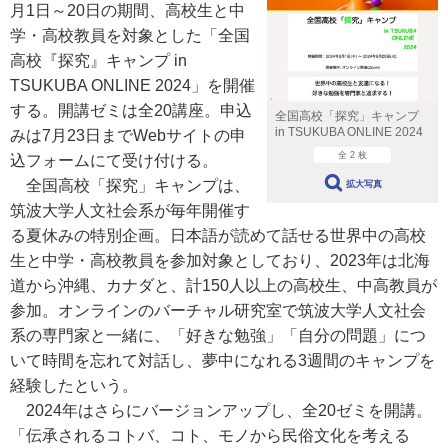
月1日～20日の期間、高校生と中
学・高校教員を対象とした「全国
高校『探究』キャンプ in
TSUKUBA ONLINE 2024」を開催
する。開講ゼミは全20講座。申込
全国高校「探究」キャンプ
in TSUKUBA ONLINE 2024
みは7月23日までWebサイトの申
全 2 枚
込フォームにて受け付ける。
全国高校「探究」キャンプは、
拡大写真
筑波大学人文社会系が毎年開催す
る夏休みの特別企画。日本語が読めて話せる世界中の高校
生と中学・高校教員を参加対象としており、2023年は北海
道から沖縄、カナダと、計150人以上の高校生、中高教員が
参加。オンラインのバーチャル研究室で筑波大学人文社会
系の専門家と一緒に、「好きな勉強」「自分の問題」につ
いて時間を忘れて対話し、夢中になれる3週間のキャンプを
経験したという。
2024年はさらにバージョンアップし、全20ゼミを開講。
「伝承されるコトバ、コト、モノから民俗文化を考える