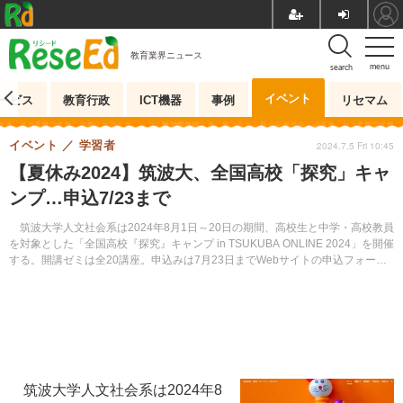
教育業界ニュース
menu
search
イベント
ービス
教育行政
ICT機器
事例
リセマム
イベント
学習者
2024.7.5 Fri 10:45
【夏休み2024】筑波大、全国高校「探究」キャ
ンプ…申込7/23まで
筑波大学人文社会系は2024年8月1日～20日の期間、高校生と中学・高校教員
を対象とした「全国高校『探究』キャンプ in TSUKUBA ONLINE 2024」を開催
する。開講ゼミは全20講座。申込みは7月23日までWebサイトの申込フォーム
にて受け付ける。
筑波大学人文社会系は2024年8