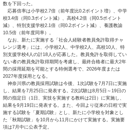
数を下回った。
応募倍率は小学校2.7倍（前年度比0.2ポイント増）、中学
校3.4倍（同0.3ポイント減）、高校4.2倍（同0.5ポイント
減）、特別支援学校2.1倍（同0.2ポイント減）、養護教諭
10.5倍（前年度同率）。
なお、新たに実施する「社会人経験者教員免許取得チャ
レンジ選考」には、小学校2人、中学校2人、高校10人、特
別支援学校4人の計18人が応募した。教員免許を取得してい
ない者の教員免許取得期間を考慮し、最終合格者に最大2年
間の採用延期を可能とする特例選考で、2026年度または
2027年度採用となる。
神奈川県の教員採用試験は今後、1次試験を7月7日に実施
し、結果を7月25日に発表する。2次試験は8月5日～19日の
間の指定日（1日、実技を実施する教科は2日）に実施し、
結果を9月19日に発表する。また、今回より従来の日程で実
施する試験を「夏期試験」とし、新たに小学校を対象とし
た「秋期試験」を10月から11月にかけて実施する。実施要
項は7月中に公表予定。