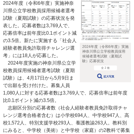
2024年度（令和6年度）実施神奈
川県公立学校教員採用候補者選考
試験（夏期試験）の応募状況を発
表した。応募者数は3,769人で、
応募倍率は前年度比0.1ポイント減
の3.5倍。新たに実施する「社会人
2024年度（令和6年度）実施
経験者教員免許取得チャレンジ選
神奈川県公立学校教員採用
考」には18人が応募した。
候補者選考試験（夏期試
験）応募状況
2024年度実施の神奈川県公立学
全 2 枚
校教員採用候補者選考試験（夏期
拡大写真
試験）は、4月17日から5月9日ま
で出願を受け付けた。募集人員
1,080人に対する応募者数は3,769人で、応募倍率は前年度
比0.1ポイント減の3.5倍。
志願区分別の応募者数（社会人経験者教員免許取得チャ
レンジ選考合格者含む）は小学校694人、中学校947人、高
校1,572人、特別支援学校293人、養護教諭263人。教科別
にみると、中学校（美術）と中学校（家庭）の2教科で募集