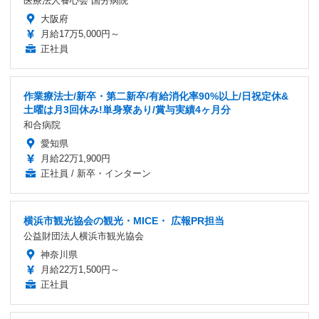
医療法人養心会 国分病院
大阪府
月給17万5,000円～
正社員
作業療法士/新卒・第二新卒/有給消化率90%以上/日祝定休&
土曜は月3回休み!単身寮あり/賞与実績4ヶ月分
和合病院
愛知県
月給22万1,900円
正社員 / 新卒・インターン
横浜市観光協会の観光・MICE・ 広報PR担当
公益財団法人横浜市観光協会
神奈川県
月給22万1,500円～
正社員