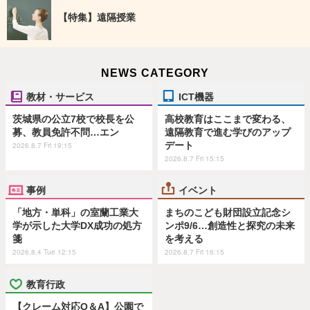
【特集】遠隔授業
NEWS CATEGORY
教材・サービス
ICT機器
茨城県の公立7校で校長を公
高校教育はここまで変わる、
募、教員免許不問…エン
遠隔教育で進む学びのアップ
デート
2026.8.7 Fri 19:15
2026.8.7 Fri 15:15
事例
イベント
「地方・単科」の室蘭工業大
まちのこども財団設立記念シ
学が示した大学DX成功の処方
ンポ9/6…創造性と探究の未来
箋
を考える
2026.8.4 Tue 12:15
2026.8.7 Fri 16:15
教育行政
【クレーム対応Q＆A】公園で