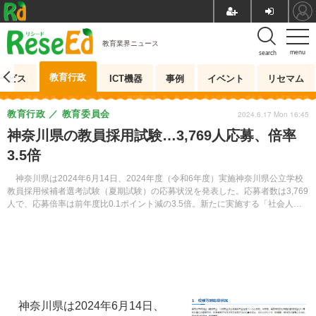
教育業界ニュース
menu
search
教育行政
ービス
ICT機器
事例
イベント
リセマム
教育行政
教育委員会
2024.6.17 Mon 16:45
神奈川県の教員採用試験…3,769人応募、倍率
3.5倍
神奈川県は2024年6月14日、2024年度（令和6年度）実施神奈川県公立学校
教員採用候補者選考試験（夏期試験）の応募状況を発表した。応募者数は3,769
人で、応募倍率は前年度比0.1ポイント減の3.5倍。新たに実施する「社会人経
験者教員免許取得チャレンジ選考」には18人が応募した。
神奈川県は2024年6月14日、