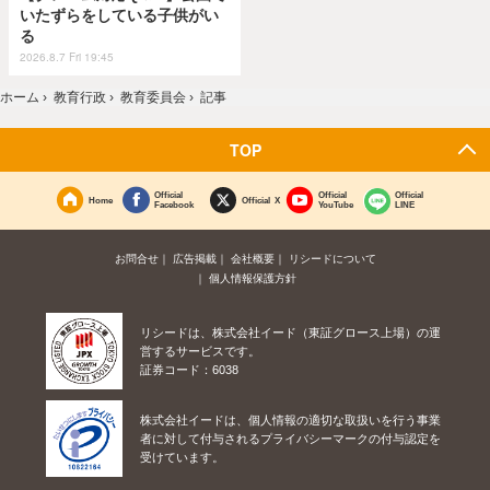
いたずらをしている子供がい
る
2026.8.7 Fri 19:45
ホーム
›
教育行政
›
教育委員会
›
記事
TOP
Official
Official
Official
Home
Official X
Facebook
YouTube
LINE
お問合せ
広告掲載
会社概要
リシードについて
個人情報保護方針
リシードは、株式会社イード（東証グロース上場）の運
営するサービスです。
証券コード：6038
株式会社イードは、個人情報の適切な取扱いを行う事業
者に対して付与されるプライバシーマークの付与認定を
受けています。