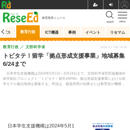
教育業界ニュース
menu
search
教育行政
ービス
ICT機器
事例
イベント
リセマム
教育行政
文部科学省
2024.5.7 Tue 14:45
トビタテ！留学「拠点形成支援事業」地域募集
6/24まで
日本学生支援機構は2024年5月1日～6月24日まで、文部科学省官民協働海外
留学創出プロジェクト「トビタテ！留学JAPAN」拠点形成支援事業における留
学モデル拠点地域を募集する。申請は、都道府県の知事または教育長が機構の
理事長宛てに行う。
日本学生支援機構は2024年5月1