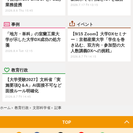
業務提携
2026.7.17 Fri 13:15
2026.8.6 Thu 15:45
事例
イベント
「地方・単科」の室蘭工業大
【9/15 Zoom】大学DXセミナ
学が示した大学DX成功の処方
ー：京都産業大学「学生を巻
箋
き込む、双方向・参加型の大
人数講義DXへの挑戦」
2026.8.4 Tue 12:15
2026.8.7 Fri 14:15
教育行政
【大学受験2027】文科省「実
施要項Q＆A」AI面接不可など
面接ルール明確化
2026.8.7 Fri 14:45
ホーム
›
教育行政
›
文部科学省
›
記事
TOP