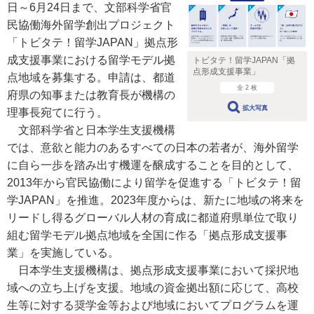
日～6月24日まで、文部科学省官
民協働海外留学創出プロジェクト
「トビタテ！留学JAPAN」拠点形
成支援事業における留学モデル拠
トビタテ！留学JAPAN「拠
点形成支援事業」
点地域を募集する。申請は、都道
全 2 枚
府県の知事または教育長が機構の
拡大写真
理事長宛てに行う。
文部科学省と日本学生支援機構
では、意欲と能力のあるすべての日本の若者が、海外留学
に自ら一歩を踏み出す機運を醸成することを目的として、
2013年から官民協働により留学を促進する「トビタテ！留
学JAPAN」を推進。2023年度からは、新たに地域の将来を
リードし得るグローバル人材の育成に都道府県単位で取り
組む留学モデル拠点地域を全国に作る「拠点形成支援事
業」を実施している。
日本学生支援機構は、拠点形成支援事業において採択地
域への立ち上げを支援。地域の資金拠出額に応じて、高校
生等に対する奨学金等および地域においてプログラムを運