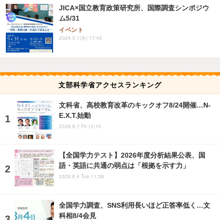
JICA×国立教育政策研究所、国際調査シンポジウ
ム5/31
イベント
2024.5.1(水) 17:45
文部科学省アクセスランキング
文科省、高校教育改革のキックオフ8/24開催…N-
E.X.T.始動
2026.8.7 Fri 12:15
【全国学力テスト】2026年度分析結果公表、国
語・英語に共通の弱点は「根拠を示す力」
2026.8.4 Tue 11:36
全国学力調査、SNS利用長いほど正答率低く…文
科相8/4会見