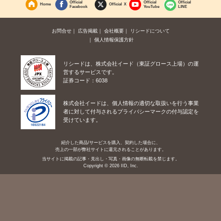
Official
Official
Official
Home
Official X
Facebook
YouTube
LINE
お問合せ
広告掲載
会社概要
リシードについて
個人情報保護方針
リシードは、株式会社イード（東証グロース上場）の運
営するサービスです。
証券コード：6038
株式会社イードは、個人情報の適切な取扱いを行う事業
者に対して付与されるプライバシーマークの付与認定を
受けています。
紹介した商品/サービスを購入、契約した場合に、
売上の一部が弊社サイトに還元されることがあります。
当サイトに掲載の記事・見出し・写真・画像の無断転載を禁じます。
Copyright © 2026 IID, Inc.