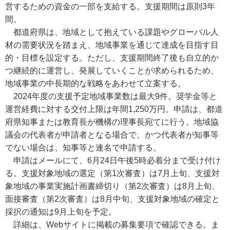
営するための資金の一部を支給する。支援期間は原則3年
間。
都道府県は、地域として抱えている課題やグローバル人
材の需要状況を踏まえ、地域事業を通じて達成を目指す目
的・目標を設定する。ただし、支援期間終了後も自立的か
つ継続的に運営し、発展していくことが求められるため、
地域事業の中長期的な戦略をあわせて立案する。
2024年度の支援予定地域事業数は最大9件。奨学金等と
運営経費に対する交付上限は年間1,250万円。申請は、都道
府県知事または教育長が機構の理事長宛てに行う。地域協
議会の代表者が申請者となる場合で、かつ代表者が知事等
でない場合は、知事等と連名で申請する。
申請はメールにて、6月24日午後5時必着分まで受け付け
る。支援対象地域の選定（第1次審査）は7月上旬、支援対
象地域の事業実施計画書締切り（第2次審査）は8月上旬、
面接審査（第2次審査）は8月中旬、支援対象地域の確定と
採択の通知は9月上旬を予定。
詳細は、Webサイトに掲載の募集要項で確認できる。ま