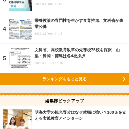
2026.8.5 Wed 11:15
栄養教諭の専門性を生かす食育推進、文科省が事
業公募
2026.8.5 Wed 11:45
文科省、高校教育改革の先導校75校を採択…山
梨・静岡・徳島は各4校採択
2026.6.30 Tue 15:45
ランキングをもっと見る
編集部ピックアップ
明海大学の観光専攻はなぜ就職に強い？100％を支
える実践教育とインターン