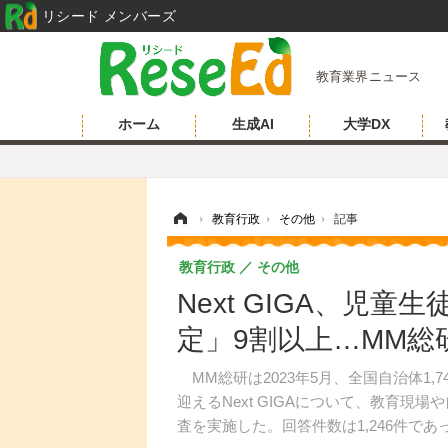
リシード メンバーズ
教育業界ニュース
ホーム
生成AI
大学DX
ホーム
›
教育行政
›
その他
›
記事
教育行政
その他
Next GIGA、児
定」9割以上…MM総
MM総研は2023年5月、全国自治体1,
迎えるNext GIGAについて、教育
査を実施した。回答件数は1,246件であ