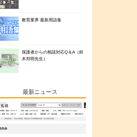
教育業界 最新用語集
保護者からの相談対応Q＆A（鈴
木邦明先生）
最新ニュース