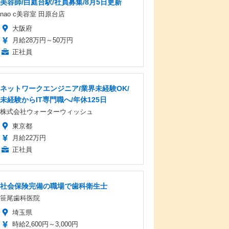
美容師/白庭台駅/社員募集/8月5日更新
nao c美容室 田原台店
大阪府
月給28万円～50万円
正社員
ネットワークエンジニア/業界未経験OK/
未経験からIT専門職へ/年休125日
株式会社ウォーターウィッシュ
東京都
月給22万円
正社員
社会保険完備の職場で歯科衛生士
笹尾歯科医院
埼玉県
時給2,600円～3,000円