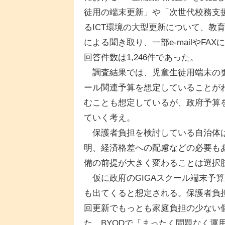
徒用の端末更新」や「次世代校務支援シ
るICT環境の大型更新について、教
による聞き取り、一部e-mailやF
回答件数は1,246件であった。
調査結果では、児童生徒用端末の更新
ール関連予算を想定していることが
むことも想定しているが、政府予算
ていく考え。
保護者負担を検討している自治体は
明、経済格差への配慮などの必要もあ
備の前提が大きく変わることは選択
仮に政府のGIGAスクール端末予
も出てくると想定される。保護者負
回更新でもっとも家庭負担の少ない個
た。BYODで「まったく問題なく運