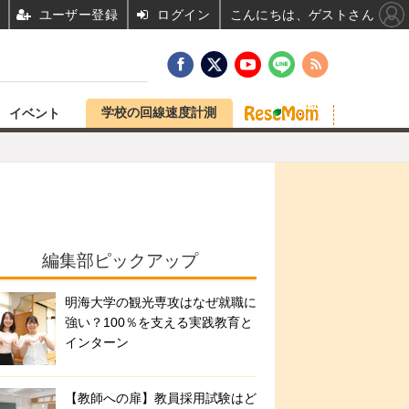
ユーザー登録
ログイン
こんにちは、ゲストさん
学校の回線速度計測
イベント
編集部ピックアップ
明海大学の観光専攻はなぜ就職に
強い？100％を支える実践教育と
インターン
【教師への扉】教員採用試験はど