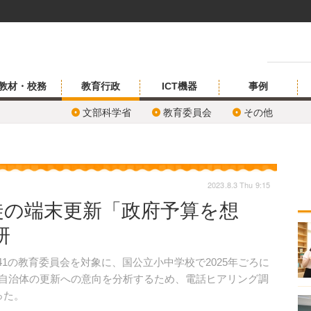
教材・校務
教育行政
ICT機器
事例
文部科学省
教育委員会
その他
2023.8.3 Thu 9:15
童生徒の端末更新「政府予算を想
研
741の教育委員会を対象に、国公立小中学校で2025年ごろに
現場や自治体の更新への意向を分析するため、電話ヒアリング調
った。