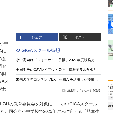
シェア
ポスト
立小中
GIGAスクール構想
Aに
の意
小中高向け「フォーサイト手帳」2027年度版発売、無料サンプル受付
調査
全国学テのCSVレイアウト公開、情報モラル学習リンク集…教育業界ニュースまとめ読み
の財
未来の学習コンテンツEX「生成AIを活用した授業と評価」8/21
GAス
がわ
編集部にメッセージを送る
1,741の教育委員会を対象に、「小中GIGAスクール
した。国公立小中学校で2025年ごろに迎える「児童生