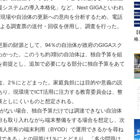
ステムの導入本格化」など、Next GIGAといわれ
育現場や自治体の更新への意向を分析するため、電話
AXによる調査票の送付・回収を併用し、調査を行った。
【
格
の財源として、94％の自治体が政府のGIGAスク
わかった。このうち約3割の自治体は、独自予算を組
を前提とし、追加で必要になる部分に独自予算をあて
、2％にとどまった。家庭負担には目的や意義の説
り、現環境でICT活用に注力する教育委員会は、整
肢としにくいものと想定される。
算がない場合、独自予算だけでは調達できない自治体
担も取り入れながら端末整備をする場合を想定し、次
人所有の端末利用（BYOD）で運用できるかを尋ね
用できる」との回答は1％にとどまり、「多少問題は