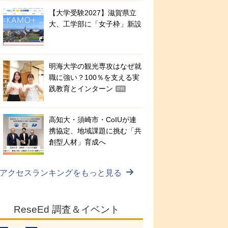
【大学受験2027】滋賀県立
大、工学部に「女子枠」新設
明海大学の観光専攻はなぜ就
職に強い？100％を支える実
践教育とインターン
PR
高知大・須崎市・CoIUが連
携協定、地域課題に挑む「共
創型人材」育成へ
アクセスランキングをもっと見る
ReseEd 調査＆イベント