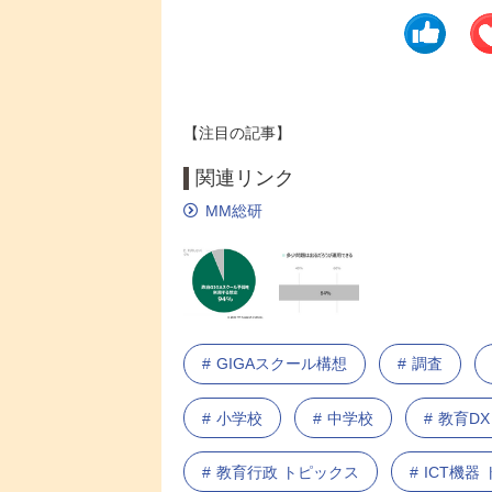
【注目の記事】
関連リンク
MM総研
GIGAスクール構想
調査
小学校
中学校
教育DX
教育行政 トピックス
ICT機器