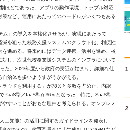
1割ほどであった。アプリの動作環境、トラブル対応
対策など、運用にあたってのハードルがいくつもある
ステム」の導入を本格化させるが、実現にあたって
軽減を狙った校務支援システムのクラウド化、利便性
合を進める。将来的にはデータ連携・活用を進め、校
に対し、次世代校務支援システムのインフラについて
った。2023年度から政府の実証が始まり、詳細な仕
る自治体も多いようすがうかがえる。
ラウドを利用する」が78％と多数を占めた。内訳
PaaS型／IaaS型が36％となった。特に、SaaS型
げやすいことがおもな理由と考えられる。オンプレミ
。
（人工知能）の活用に関するガイドラインを発表し
のなかで、教育委員会に「生成AI（ChatGPTなど