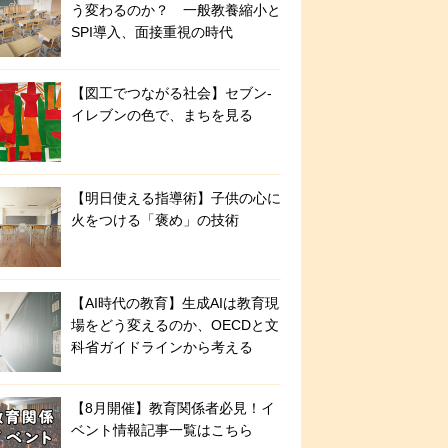
う変わるのか？ 一般教養縮小と
SPI導入、面接重視の時代
【図工でつながる社会】セブン‐
イレブンの色で、まちを見る
【明日使える指導術】子供の心に
火をつける「褒め」の技術
【AI時代の教育】生成AIは教育現
場をどう変えるのか、OECDと文
科省ガイドラインから考える
【8月開催】教育関係者必見！イ
ベント情報記事一覧はこちら