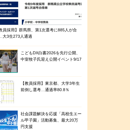
教員採用】群馬県、第1次選考に885人が合
…大3生273人通過
こどもDX白書2026を先行公開、
中室牧子氏迎え公開イベント9/17
【教員採用】東京都、大学3年生
前倒し選考…通過率80.8％
社会課題解決を応援「高校生エー
ル甲子園」活動募集、最大20万
円支援