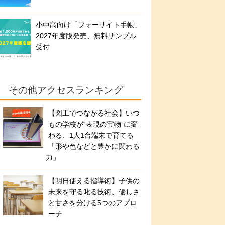
小中高向け「フォーサイト手帳」
2027年度版発売、無料サンプル
受付
その他アクセスランキング
【図工でつながる社会】いつ
もの学校が“表現の宝物”に変
わる、1人1台端末で育てる
「形や色などと豊かに関わる
力」
【明日使える指導術】子供の
未来を守る叱る技術、優しさ
と甘さを分ける5つのアプロ
ーチ