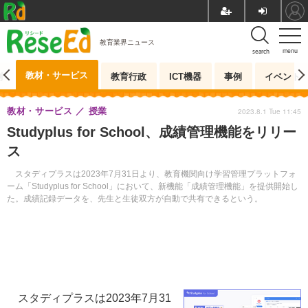
教育業界ニュース
menu
search
教材・サービス
測
教育行政
ICT機器
事例
イベント
教材・サービス
授業
2023.8.1 Tue 11:45
Studyplus for School、成績管理機能をリリー
ス
スタディプラスは2023年7月31日より、教育機関向け学習管理プラットフォ
ーム「Studyplus for School」において、新機能「成績管理機能」を提供開始し
た。成績記録データを、先生と生徒双方が自動で共有できるという。
スタディプラスは2023年7月31