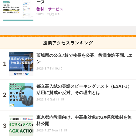
ース
教材・サービス
2023.5.2(火) 9:15
授業アクセスランキング
茨城県の公立7校で校長を公募、教員免許不問…エ
ン
2026.8.7 Fri 19:15
都立高入試の英語スピーキングテスト（ESAT-J）
活用に賛成or反対、その理由とは
2022.8.6 Sat 11:15
東京都内教員向け、中高生対象のGX探究教材を無
料公開
2026.7.27 Mon 18:15