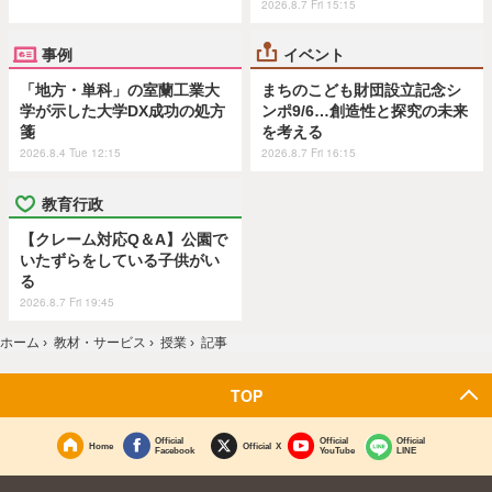
2026.8.7 Fri 15:15
事例
イベント
「地方・単科」の室蘭工業大
まちのこども財団設立記念シ
学が示した大学DX成功の処方
ンポ9/6…創造性と探究の未来
箋
を考える
2026.8.4 Tue 12:15
2026.8.7 Fri 16:15
教育行政
【クレーム対応Q＆A】公園で
いたずらをしている子供がい
る
2026.8.7 Fri 19:45
ホーム
›
教材・サービス
›
授業
›
記事
TOP
Official
Official
Official
Home
Official X
Facebook
YouTube
LINE