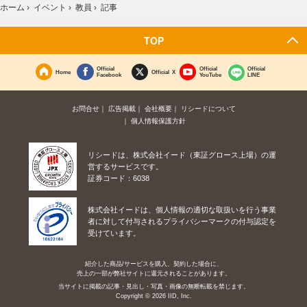
ホーム
›
イベント
›
教員
›
記事
TOP
Official
Official
Official
Home
Official X
Facebook
YouTube
LINE
お問合せ
広告掲載
会社概要
リシードについて
個人情報保護方針
リシードは、株式会社イード（東証グロース上場）の運
営するサービスです。
証券コード：6038
株式会社イードは、個人情報の適切な取扱いを行う事業
者に対して付与されるプライバシーマークの付与認定を
受けています。
紹介した商品/サービスを購入、契約した場合に、
売上の一部が弊社サイトに還元されることがあります。
当サイトに掲載の記事・見出し・写真・画像の無断転載を禁じます。
Copyright © 2026 IID, Inc.