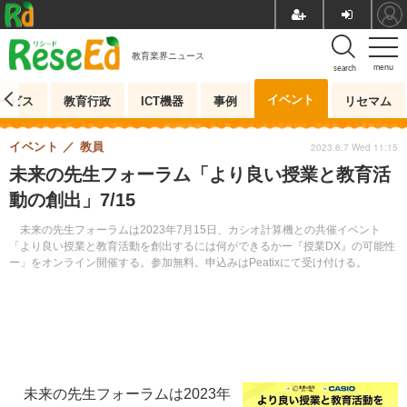
教育業界ニュース
menu
search
イベント
ービス
教育行政
ICT機器
事例
リセマム
イベント
教員
2023.6.7 Wed 11:15
未来の先生フォーラム「より良い授業と教育活
動の創出」7/15
未来の先生フォーラムは2023年7月15日、カシオ計算機との共催イベント
「より良い授業と教育活動を創出するには何ができるかー『授業DX』の可能性
ー」をオンライン開催する。参加無料。申込みはPeatixにて受け付ける。
未来の先生フォーラムは2023年