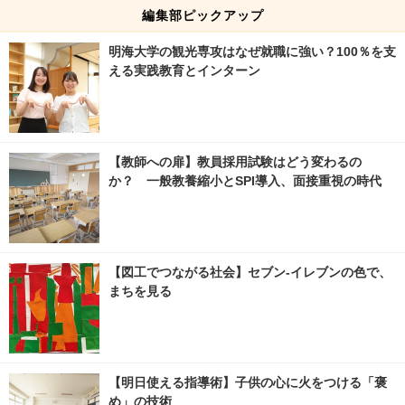
編集部ピックアップ
明海大学の観光専攻はなぜ就職に強い？100％を支
える実践教育とインターン
【教師への扉】教員採用試験はどう変わるの
か？ 一般教養縮小とSPI導入、面接重視の時代
【図工でつながる社会】セブン‐イレブンの色で、
まちを見る
【明日使える指導術】子供の心に火をつける「褒
め」の技術