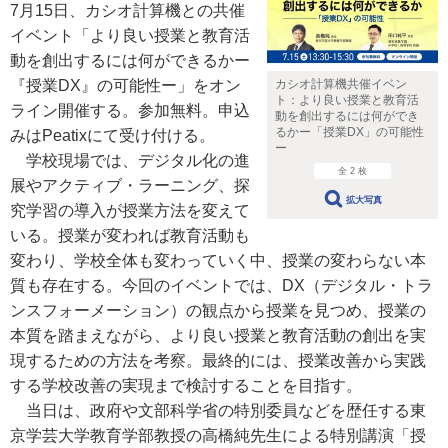
7月15日、カシオ計算機との共催
イベント「より良い授業と教育活
動を創出するには何ができるかー
カシオ計算機共催イベン
『授業DX』の可能性ー」をオン
ト：より良い授業と教育活
ライン開催する。参加無料。申込
動を創出するには何ができ
るかー「授業DX」の可能性
みはPeatixにて受け付ける。
ー
学校現場では、デジタル化の進
全 2 枚
展やアクティブ・ラーニング、探
拡大写真
究学習の導入が授業方法を変えて
いる。授業が変われば教育活動も
変わり、学校全体も変わっていく中、授業の変わらない本
質も存在する。今回のイベントでは、DX（デジタル・トラ
ンスフォーメーション）の観点から授業を見つめ、授業の
本質を踏まえながら、より良い授業と教育活動の創出を実
現するための方法を考察。最終的には、授業改善から実践
する学校改善の実現まで検討することを目指す。
当日は、政府や文部科学省の特別委員などを歴任する東
京学芸大学教育学部教授の高橋純先生による特別講演「授