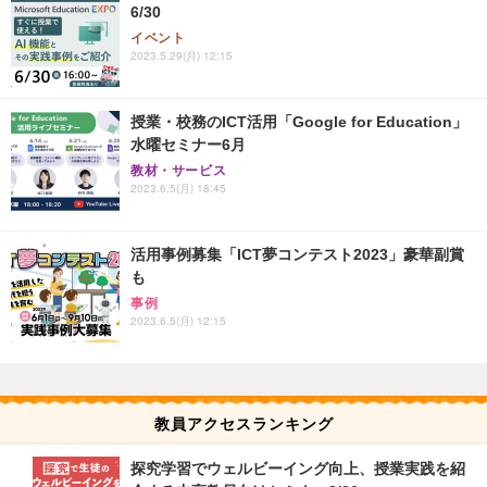
6/30
イベント
2023.5.29(月) 12:15
授業・校務のICT活用「Google for Education」
水曜セミナー6月
教材・サービス
2023.6.5(月) 18:45
活用事例募集「ICT夢コンテスト2023」豪華副賞
も
事例
2023.6.5(月) 12:15
教員アクセスランキング
探究学習でウェルビーイング向上、授業実践を紹