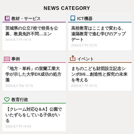
NEWS CATEGORY
教材・サービス
ICT機器
茨城県の公立7校で校長を公
高校教育はここまで変わる、
募、教員免許不問…エン
遠隔教育で進む学びのアップ
デート
2026.8.7 Fri 19:15
2026.8.7 Fri 15:15
事例
イベント
「地方・単科」の室蘭工業大
まちのこども財団設立記念シ
学が示した大学DX成功の処方
ンポ9/6…創造性と探究の未来
箋
を考える
2026.8.4 Tue 12:15
2026.8.7 Fri 16:15
教育行政
【クレーム対応Q＆A】公園で
いたずらをしている子供がい
る
2026.8.7 Fri 19:45