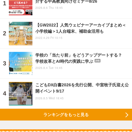
介する中高教員向けセミナー8/26
2026.8.6 Thu 18:45
【GW2022】人気ウェビナーアーカイブまとめ＜
小学校編＞1人台端末、補助金活用も
2022.4.29 Fri 10:15
学校の「当たり前」をどうアップデートする？
学校改革とAI時代の実践に学ぶ
PR
2026.8.4 Tue 14:45
こどもDX白書2026を先行公開、中室牧子氏迎え公
開イベント9/17
2026.8.5 Wed 18:45
ランキングをもっと見る