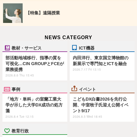
【特集】遠隔授業
NEWS CATEGORY
教材・サービス
ICT機器
部活動地域移行、指導の質を
内田洋行、東京国立博物館の
可視化…CIN GROUPとFCEが
新展示で専門知とICTを融合
業務提携
2026.7.17 Fri 13:15
2026.8.6 Thu 15:45
事例
イベント
「地方・単科」の室蘭工業大
こどもDX白書2026を先行公
学が示した大学DX成功の処方
開、中室牧子氏迎え公開イベ
箋
ント9/17
2026.8.4 Tue 12:15
2026.8.5 Wed 18:45
教育行政