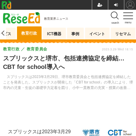
教育業界ニュース
menu
search
教育行政
ービス
ICT機器
事例
イベント
リセマム
教育行政
教育委員会
2023.3.29 Wed 18:15
スプリックスと堺市、包括連携協定を締結…
CBT for school導入へ
スプリックスは2023年3月29日、堺市教育委員会と包括連携協定を締結した
ことを発表した。スプリックスが開発した「CBT for school」の導入により、堺
市内の児童・生徒の基礎学力定着を図り、小中一貫教育の充実・授業の改善を
推進していくという。
スプリックスは2023年3月29