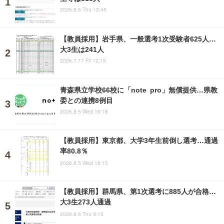
2026.8.6 Thu 13:45
【教員採用】岩手県、一般選考1次受験者625人…
大3生は241人
2026.7.17 Fri 12:15
青森県立学校66校に「note pro」無償提供…県教
委との連携8例目
2026.8.5 Wed 15:18
【教員採用】東京都、大学3年生前倒し選考…通過
率80.8％
2026.8.5 Wed 18:15
【教員採用】群馬県、第1次選考に885人が合格…
大3生273人通過
2026.8.6 Thu 9:15