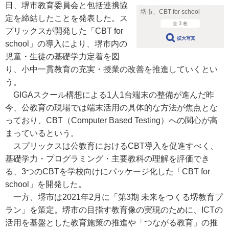
日、堺市教育委員会と包括連携協
堺市、CBT for school
定を締結したことを発表した。ス
全 3 枚
プリックスが開発した「CBT for
拡大写真
school」の導入により、堺市内の
児童・生徒の基礎学力定着を図
り、小中一貫教育の充実・授業の改善を推進していくとい
う。
GIGAスクール構想による1人1台端末の整備が進んだ昨
今、公教育の現場では端末活用の具体的な方法が焦点とな
っており、CBT（Computer Based Testing）への関心が高
まっているという。
スプリックスは公教育におけるCBT導入を促進すべく、
基礎学力・プログラミング・主要教科の理解を評価でき
る、3つのCBTを学校向けにパッケージ化した「CBT for
school」を開発した。
一方、堺市は2021年2月に「第3期 未来をつくる堺教育プ
ラン」を策定。堺市の目指す教育像の実現のために、ICTの
活用を基盤とした教育施策の推進や「つながる教育」の推