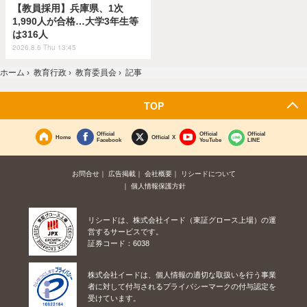
【教員採用】兵庫県、1次
1,990人が合格…大学3年生等
は316人
2026.8.6 Thu 13:45
ホーム
›
教育行政
›
教育委員会
›
記事
TOP
Official
Official
Official
Home
Official X
Facebook
YouTube
LINE
お問合せ
広告掲載
会社概要
リシードについて
個人情報保護方針
リシードは、株式会社イード（東証グロース上場）の運
営するサービスです。
証券コード：6038
株式会社イードは、個人情報の適切な取扱いを行う事業
者に対して付与されるプライバシーマークの付与認定を
受けています。