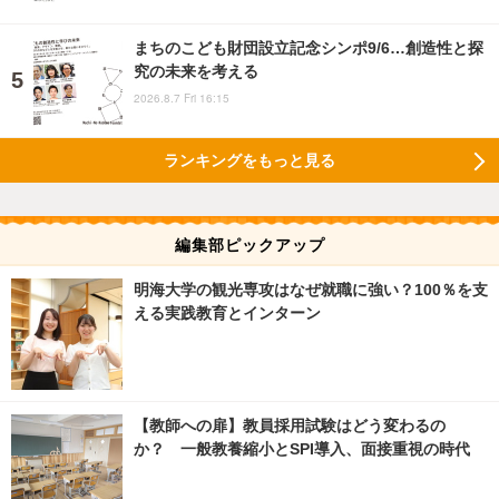
まちのこども財団設立記念シンポ9/6…創造性と探
究の未来を考える
2026.8.7 Fri 16:15
ランキングをもっと見る
編集部ピックアップ
明海大学の観光専攻はなぜ就職に強い？100％を支
える実践教育とインターン
【教師への扉】教員採用試験はどう変わるの
か？ 一般教養縮小とSPI導入、面接重視の時代