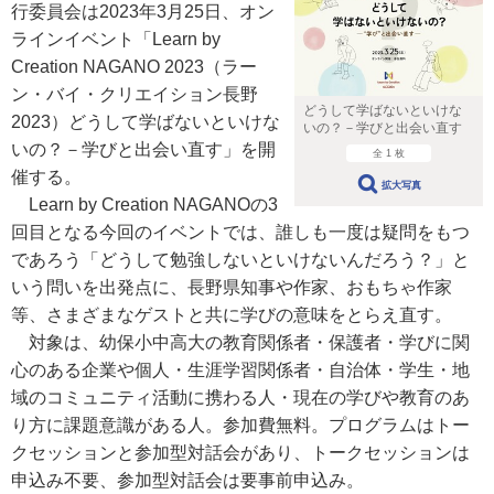
行委員会は2023年3月25日、オン
ラインイベント「Learn by
Creation NAGANO 2023（ラー
ン・バイ・クリエイション長野
どうして学ばないといけな
2023）どうして学ばないといけな
いの？－学びと出会い直す
いの？－学びと出会い直す」を開
全 1 枚
催する。
拡大写真
Learn by Creation NAGANOの3
回目となる今回のイベントでは、誰しも一度は疑問をもつ
であろう「どうして勉強しないといけないんだろう？」と
いう問いを出発点に、長野県知事や作家、おもちゃ作家
等、さまざまなゲストと共に学びの意味をとらえ直す。
対象は、幼保小中高大の教育関係者・保護者・学びに関
心のある企業や個人・生涯学習関係者・自治体・学生・地
域のコミュニティ活動に携わる人・現在の学びや教育のあ
り方に課題意識がある人。参加費無料。プログラムはトー
クセッションと参加型対話会があり、トークセッションは
申込み不要、参加型対話会は要事前申込み。