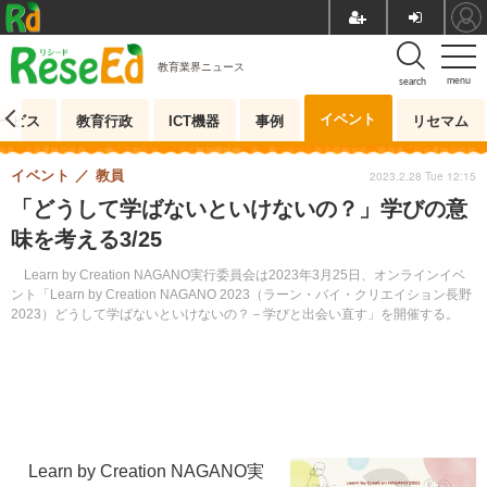
教育業界ニュース
menu
search
イベント
ービス
教育行政
ICT機器
事例
リセマム
イベント
教員
2023.2.28 Tue 12:15
「どうして学ばないといけないの？」学びの意
味を考える3/25
Learn by Creation NAGANO実行委員会は2023年3月25日、オンラインイベ
ント「Learn by Creation NAGANO 2023（ラーン・バイ・クリエイション長野
2023）どうして学ばないといけないの？－学びと出会い直す」を開催する。
Learn by Creation NAGANO実