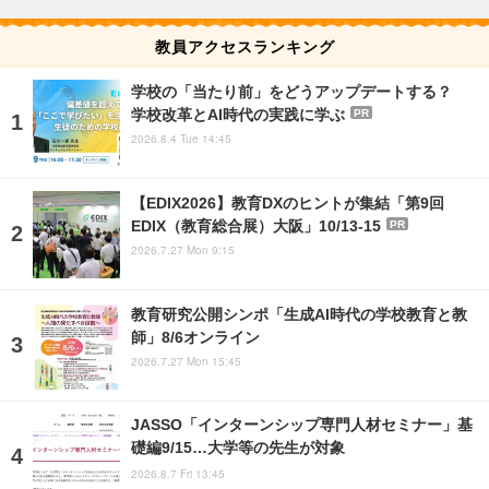
教員アクセスランキング
学校の「当たり前」をどうアップデートする？
学校改革とAI時代の実践に学ぶ
PR
2026.8.4 Tue 14:45
【EDIX2026】教育DXのヒントが集結「第9回
EDIX（教育総合展）大阪」10/13-15
PR
2026.7.27 Mon 9:15
教育研究公開シンポ「生成AI時代の学校教育と教
師」8/6オンライン
2026.7.27 Mon 15:45
JASSO「インターンシップ専門人材セミナー」基
礎編9/15…大学等の先生が対象
2026.8.7 Fri 13:45