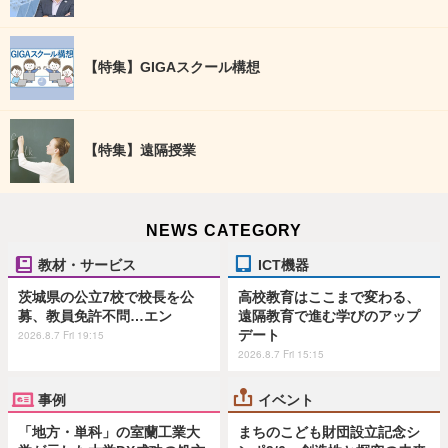
【特集】GIGAスクール構想
【特集】遠隔授業
NEWS CATEGORY
教材・サービス
ICT機器
茨城県の公立7校で校長を公
高校教育はここまで変わる、
募、教員免許不問…エン
遠隔教育で進む学びのアップ
デート
2026.8.7 Fri 19:15
2026.8.7 Fri 15:15
事例
イベント
「地方・単科」の室蘭工業大
まちのこども財団設立記念シ