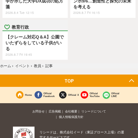
学が示した大学DX成功の処方
ンポ9/6…創造性と探究の未来
箋
を考える
2026.8.4 Tue 12:15
2026.8.7 Fri 16:15
教育行政
【クレーム対応Q＆A】公園で
いたずらをしている子供がい
る
2026.8.7 Fri 19:45
ホーム
›
イベント
›
教員
›
記事
TOP
Official
Official
Official
Home
Official X
Facebook
YouTube
LINE
お問合せ
広告掲載
会社概要
リシードについて
個人情報保護方針
リシードは、株式会社イード（東証グロース上場）の運
営するサービスです。