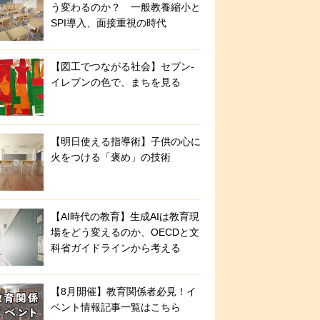
う変わるのか？ 一般教養縮小と
SPI導入、面接重視の時代
【図工でつながる社会】セブン‐
イレブンの色で、まちを見る
【明日使える指導術】子供の心に
火をつける「褒め」の技術
【AI時代の教育】生成AIは教育現
場をどう変えるのか、OECDと文
科省ガイドラインから考える
【8月開催】教育関係者必見！イ
ベント情報記事一覧はこちら