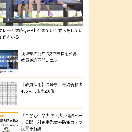
クレーム対応Q＆A】公園でいたずらをしてい
子供がいる
茨城県の公立7校で校長を公募、
教員免許不問…エン
【教員採用】長崎県、最終合格者
495人…倍率2.0倍
「こども性暴力防止法」特設ペー
ジ公開…対象事業者や防犯カメラ
設置を解説