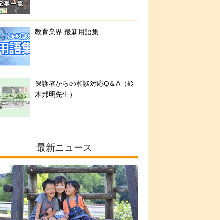
教育業界 最新用語集
保護者からの相談対応Q＆A（鈴
木邦明先生）
最新ニュース