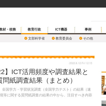
教材・校務
教育行政
ICT機器
事例
文部科学省
教育委員会
その他
2022.8.12 Fri 12:15
22】ICT活用頻度や調査結果と
質問紙調査結果（まとめ）
度）全国学力・学習状況調査（全国学力テスト）の結果（速
境等に関する質問紙調査の結果の中から、注目すべき内容