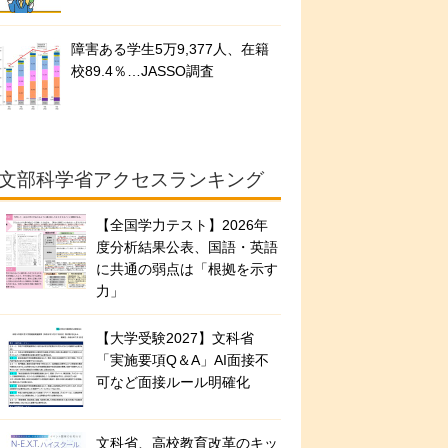
障害ある学生5万9,377人、在籍
校89.4％…JASSO調査
文部科学省アクセスランキング
【全国学力テスト】2026年
度分析結果公表、国語・英語
に共通の弱点は「根拠を示す
力」
【大学受験2027】文科省
「実施要項Q＆A」AI面接不
可など面接ルール明確化
文科省、高校教育改革のキッ