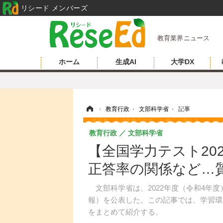
リシード メンバーズ
教育業界ニュース
ホーム
生成AI
大学DX
ホーム
›
教育行政
›
文部科学省
›
記事
教育行政
文部科学省
【全国学力テスト20
正答率の関係など…
文部科学省は、2022年度（令和4年
報）を公表した。この記事では、学習環
をまとめて紹介する。