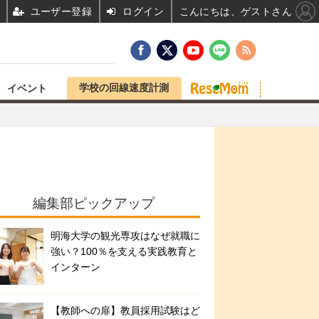
ユーザー登録
ログイン
こんにちは、ゲストさん
学校の回線速度計測
イベント
編集部ピックアップ
明海大学の観光専攻はなぜ就職に
強い？100％を支える実践教育と
インターン
【教師への扉】教員採用試験はど