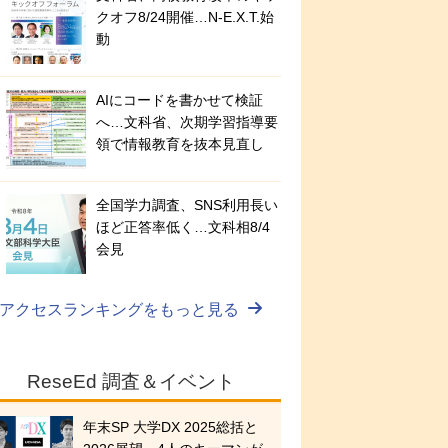
クオフ8/24開催…N-E.X.T.始
動
AIにコードを書かせて検証
へ…文科省、次期学習指導要
領で情報教育を抜本見直し
全国学力調査、SNS利用長い
ほど正答率低く…文科相8/4
会見
アクセスランキングをもっと見る
ReseEd 調査＆イベント
年末SP 大学DX 2025総括と