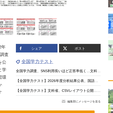
2年
シェア
ポスト
況調査
全国学力テスト
を公
と学
全国学力調査、SNS利用長いほど正答率低く…文科相8/4会見
習環
【全国学力テスト】2026年度分析結果公表、国語・英語に共通の弱点は「根拠を示す力」
か
【全国学力テスト】文科省、CSVレイアウト公開…教育委員会の分析支援
す
編集部にメッセージを送る