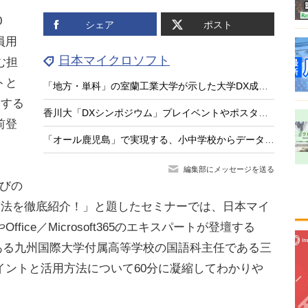
0
シェア
ポスト
員用
日本マイクロソフト
む担
トと
「地方・単科」の室蘭工業大学が示した大学DX成功の処方箋
介する
香川大「DXシンポジウム」プレイベントやポスターセッションも
前登
「オール鹿児島」で実現する、小中学校からデータでつなぐ次世代校務DXの挑戦
編集部にメッセージを送る
選びの
用法を徹底紹介！」と題したセミナーでは、日本マイ
ice／Microsoft365のエキスパートが登壇する
n採用校でもある九州国際大学付属高等学校の国語科主任である三
イントと活用方法について60分に凝縮してわかりや