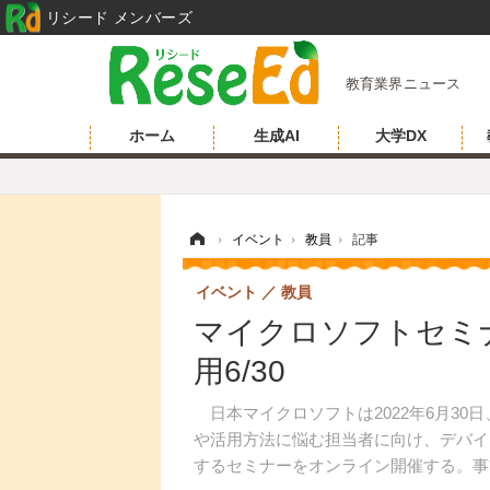
リシード メンバーズ
教育業界ニュース
ホーム
生成AI
大学DX
ホーム
›
イベント
›
教員
›
記事
イベント
教員
マイクロソフトセミナ
用6/30
日本マイクロソフトは2022年6月30
や活用方法に悩む担当者に向け、デバイ
するセミナーをオンライン開催する。事