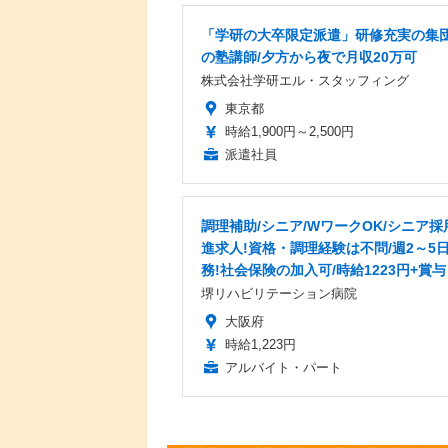
「学研の大卒限定派遣」研修充実の集
の塾講師/夕方から夜で月収20万可
株式会社学研エル・スタッフィング
東京都
時給1,900円～2,500円
派遣社員
調理補助/シニア/WワークOK/シニア採
進求人!資格・調理経験は不問/週2～5
務!社会保険の加入可/時給1223円+賞与
堺リハビリテーション病院
大阪府
時給1,223円
アルバイト・パート