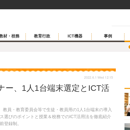
教材・校務
教育行政
ICT機器
事例
2022.6.1 Wed 12:15
ー、1人1台端末選定とICT活
日、教員・教育委員会等で生徒・教員用の1人1台端末の導入
ス選びのポイントと授業＆校務でのICT活用法を徹底紹介
前登録制。