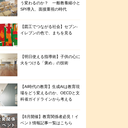
う変わるのか？ 一般教養縮小と
SPI導入、面接重視の時代
【図工でつながる社会】セブン‐
イレブンの色で、まちを見る
【明日使える指導術】子供の心に
火をつける「褒め」の技術
【AI時代の教育】生成AIは教育現
場をどう変えるのか、OECDと文
科省ガイドラインから考える
【8月開催】教育関係者必見！イ
ベント情報記事一覧はこちら