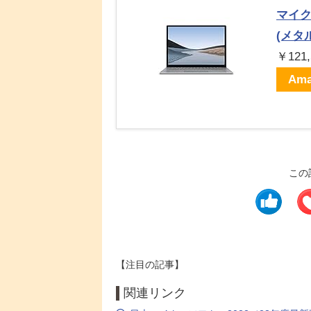
マイクロ
(メタル
￥121,
Ama
この
【注目の記事】
関連リンク