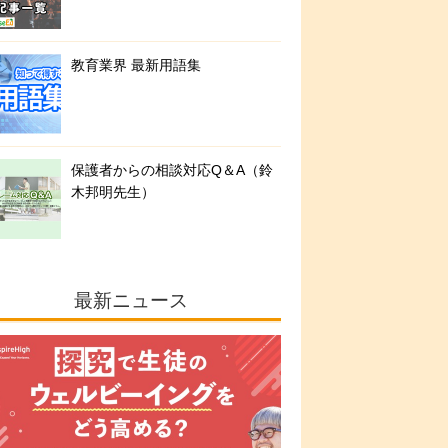
教育業界 最新用語集
保護者からの相談対応Q＆A（鈴
木邦明先生）
最新ニュース