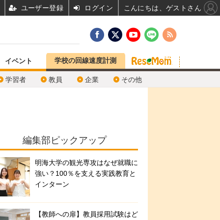
ユーザー登録
ログイン
こんにちは、ゲストさん
学校の回線速度計測
イベント
学習者
教員
企業
その他
編集部ピックアップ
明海大学の観光専攻はなぜ就職に
強い？100％を支える実践教育と
インターン
【教師への扉】教員採用試験はど