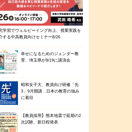
究学習でウェルビーイング向上、授業実践を
介する中高教員向けセミナー8/26
幸せになるためのジェンダー教
育、埼玉県が9/19に講演会
昭和女子大、教員向け研修「先
3」9月開講…日本の教育の強み
に着目
【教員採用】熊本地震で延期の2
次試験、新日程発表