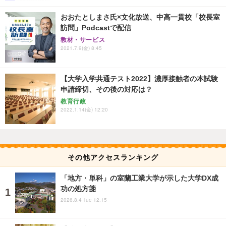
おおたとしまさ氏×文化放送、中高一貫校「校長室
訪問」Podcastで配信
教材・サービス
2021.7.9(金) 8:45
【大学入学共通テスト2022】濃厚接触者の本試験
申請締切、その後の対応は？
教育行政
2022.1.14(金) 12:20
その他アクセスランキング
「地方・単科」の室蘭工業大学が示した大学DX成
功の処方箋
2026.8.4 Tue 12:15