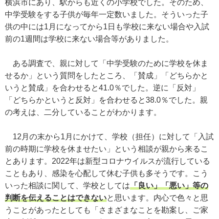
横浜市にあり、駅からも近くの小学校でした。そのため、
中学受験をする子供が毎年一定数いました。そういった子
供の中には1月になってから1日も学校に来ない場合や入試
前の1週間は学校に来ない場合等がありました。
ある調査で、親に対して「中学受験のために学校を休ま
せるか」という質問をしたところ、「賛成」「どちらかと
いうと賛成」を合わせると41.0％でした。逆に「反対」
「どちらかというと反対」を合わせると38.0％でした。親
の考えは、二分していることがわかります。
12月の末から1月にかけて、学校（担任）に対して「入試
前の時期に学校を休ませたい」という相談が親から来るこ
とあります。2022年は新型コロナウイルスが流行している
こともあり、感染を心配して休む子供も多そうです。こう
いった相談に関して、学校としては
「良い」「悪い」等の
判断を伝えることはできない
と思います。内心で色々と思
うことがあったとしても「さまざまなことを勘案し、ご家