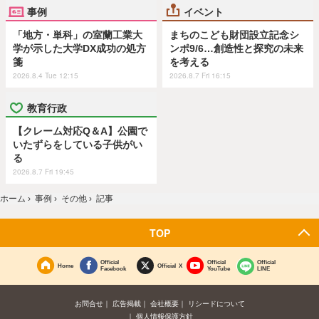
事例
イベント
「地方・単科」の室蘭工業大
まちのこども財団設立記念シ
学が示した大学DX成功の処方
ンポ9/6…創造性と探究の未来
箋
を考える
2026.8.4 Tue 12:15
2026.8.7 Fri 16:15
教育行政
【クレーム対応Q＆A】公園で
いたずらをしている子供がい
る
2026.8.7 Fri 19:45
ホーム
›
事例
›
その他
›
記事
TOP
Official
Official
Official
Home
Official X
Facebook
YouTube
LINE
お問合せ
広告掲載
会社概要
リシードについて
個人情報保護方針