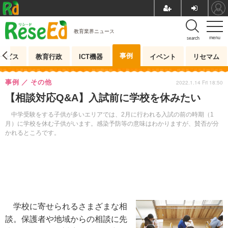
教育業界ニュース
menu
search
事例
ービス
教育行政
ICT機器
イベント
リセマム
事例
その他
2022.1.14 Fri 18:50
【相談対応Q&A】入試前に学校を休みたい
中学受験をする子供が多いエリアでは、2月に行われる入試の前の時期（1
月）に学校を休む子供がいます。感染予防等の意味はわかりますが、賛否が分
かれるところです。
学校に寄せられるさまざまな相
談。保護者や地域からの相談に先