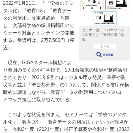
2022年1月21日、「『学校のデジ
タル化』『教育DX』『教育デー
タの利活用』等重点施策」と題
し、文部科学省の堀川拓郎氏のセ
セミナーは、コロナウイル
ミナーを対面とオンラインで開催
ス対策として選択受講でき
る。
する。受講料は、2万7,500円（税
全 2 枚
込）。
拡大写真
現在、GIGAスクール構想によ
り全国の多くの小中学校で、1人1台端末の環境が整備活用
されており、2021年9月にはデジタル庁が発足。医療や防
災等と並ぶ「準公共分野」の1つとして、関係する省庁が横
断的に議論しながら、教育データの利活用についてのロー
ドマップ策定に取り組んでいる。
このような状況を踏まえ、セミナーでは「学校のデジタ
ル化」「教育DX」「教育データの利活用」といった観点か
ら、令和3年度（2021年度）補正予算案や令和4年度（2022