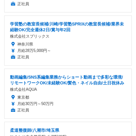
正社員
学習塾の教室長候補/川崎/学習塾SPRIXの教室長候補/業界未
経験OK/完全週休2日/賞与年2回
株式会社スプリックス
神奈川県
月給28万5,000円～
正社員
動画編集/SNS系編集業務からショート動画まで多彩な環境/
リモートワークOK/未経験OK/髪色・ネイル自由/土日祝休み
株式会社AQUA
東京都
月給30万円～50万円
正社員
柔道整復師/八潮市/埼玉県