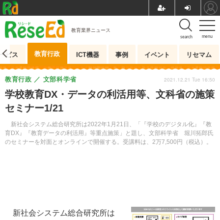
教育業界ニュース
menu
search
教育行政
ービス
ICT機器
事例
イベント
リセマム
教育行政
文部科学省
2021.12.21 Tue 16:50
学校教育DX・データの利活用等、文科省の施策
セミナー1/21
新社会システム総合研究所は2022年1月21日、「『学校のデジタル化』『教
育DX』『教育データの利活用』等重点施策」と題し、文部科学省 堀川拓郎氏
のセミナーを対面とオンラインで開催する。受講料は、2万7,500円（税込）。
新社会システム総合研究所は