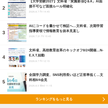
【大学受験2027】文科省「実施要項Q＆A」AI面
接不可など面接ルール明確化
2026.8.7 Fri 14:45
AIにコードを書かせて検証へ…文科省、次期学習
指導要領で情報教育を抜本見直し
2026.7.31 Fri 15:45
文科省、高校教育改革のキックオフ8/24開催…N-
E.X.T.始動
2026.8.7 Fri 12:15
全国学力調査、SNS利用長いほど正答率低く…文
科相8/4会見
2026.8.5 Wed 11:15
ランキングをもっと見る