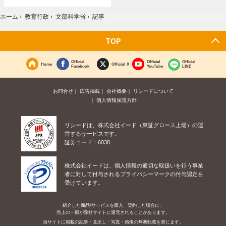
ホーム
›
教育行政
›
文部科学省
›
記事
TOP
Official
Official
Official
Home
Official X
Facebook
YouTube
LINE
お問合せ
広告掲載
会社概要
リシードについて
個人情報保護方針
リシードは、株式会社イード（東証グロース上場）の運
営するサービスです。
証券コード：6038
株式会社イードは、個人情報の適切な取扱いを行う事業
者に対して付与されるプライバシーマークの付与認定を
受けています。
紹介した商品/サービスを購入、契約した場合に、
売上の一部が弊社サイトに還元されることがあります。
当サイトに掲載の記事・見出し・写真・画像の無断転載を禁じます。