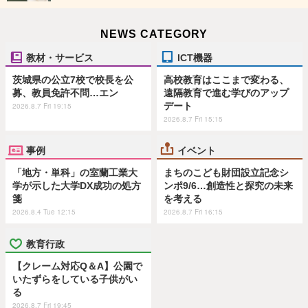
NEWS CATEGORY
教材・サービス
ICT機器
茨城県の公立7校で校長を公
高校教育はここまで変わる、
募、教員免許不問…エン
遠隔教育で進む学びのアップ
デート
2026.8.7 Fri 19:15
2026.8.7 Fri 15:15
事例
イベント
「地方・単科」の室蘭工業大
まちのこども財団設立記念シ
学が示した大学DX成功の処方
ンポ9/6…創造性と探究の未来
箋
を考える
2026.8.4 Tue 12:15
2026.8.7 Fri 16:15
教育行政
【クレーム対応Q＆A】公園で
いたずらをしている子供がい
る
2026.8.7 Fri 19:45