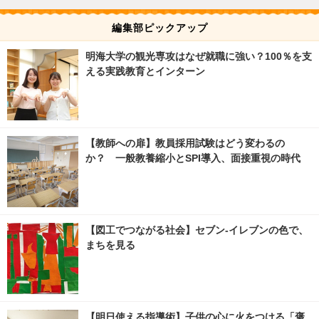
編集部ピックアップ
明海大学の観光専攻はなぜ就職に強い？100％を支
える実践教育とインターン
【教師への扉】教員採用試験はどう変わるの
か？ 一般教養縮小とSPI導入、面接重視の時代
【図工でつながる社会】セブン‐イレブンの色で、
まちを見る
【明日使える指導術】子供の心に火をつける「褒