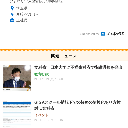
ひまわり中央整骨院 八潮駅前院
埼玉県
月給22万円～
正社員
Sponsored by
関連ニュース
文科省、日本大学に不祥事対応で指導通知を発出
教育行政
2021.12.20(月) 16:50
GIGAスクール構想下での校務の情報化あり方検
討…文科省
イベント
2021.12.17(金) 10:45