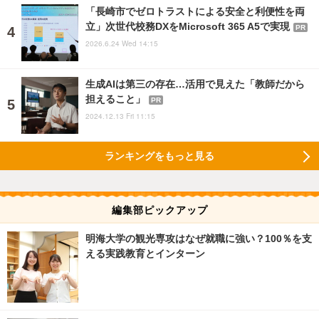
「長崎市でゼロトラストによる安全と利便性を両
立」次世代校務DXをMicrosoft 365 A5で実現
PR
2026.6.24 Wed 14:15
生成AIは第三の存在…活用で見えた「教師だから
担えること」
PR
2024.12.13 Fri 11:15
ランキングをもっと見る
編集部ピックアップ
明海大学の観光専攻はなぜ就職に強い？100％を支
える実践教育とインターン