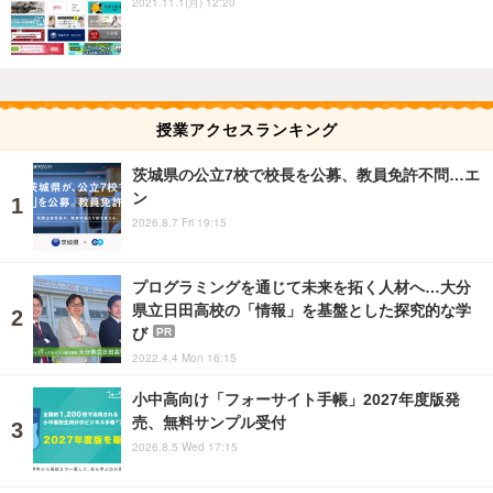
2021.11.1(月) 12:20
授業アクセスランキング
茨城県の公立7校で校長を公募、教員免許不問…エ
ン
2026.8.7 Fri 19:15
プログラミングを通じて未来を拓く人材へ…大分
県立日田高校の「情報」を基盤とした探究的な学
び
PR
2022.4.4 Mon 16:15
小中高向け「フォーサイト手帳」2027年度版発
売、無料サンプル受付
2026.8.5 Wed 17:15