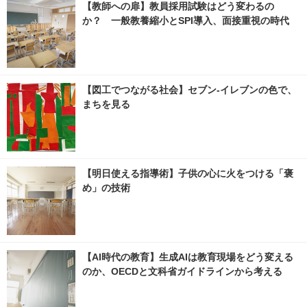
【教師への扉】教員採用試験はどう変わるの
か？ 一般教養縮小とSPI導入、面接重視の時代
【図工でつながる社会】セブン‐イレブンの色で、
まちを見る
【明日使える指導術】子供の心に火をつける「褒
め」の技術
【AI時代の教育】生成AIは教育現場をどう変える
のか、OECDと文科省ガイドラインから考える