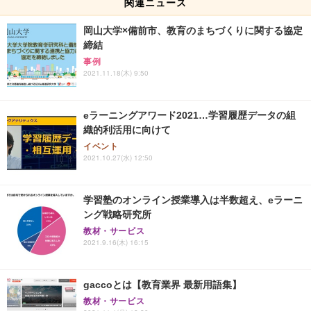
関連ニュース
岡山大学×備前市、教育のまちづくりに関する協定
締結
事例
2021.11.18(木) 9:50
eラーニングアワード2021…学習履歴データの組
織的利活用に向けて
イベント
2021.10.27(水) 12:50
学習塾のオンライン授業導入は半数超え、eラーニ
ング戦略研究所
教材・サービス
2021.9.16(木) 16:15
gaccoとは【教育業界 最新用語集】
教材・サービス