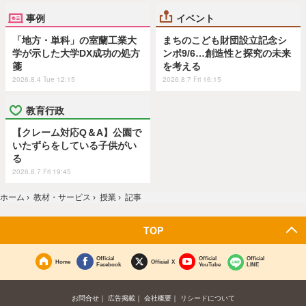
事例
イベント
「地方・単科」の室蘭工業大
まちのこども財団設立記念シ
学が示した大学DX成功の処方
ンポ9/6…創造性と探究の未来
箋
を考える
2026.8.4 Tue 12:15
2026.8.7 Fri 16:15
教育行政
【クレーム対応Q＆A】公園で
いたずらをしている子供がい
る
2026.8.7 Fri 19:45
ホーム
›
教材・サービス
›
授業
›
記事
TOP
Official
Official
Official
Home
Official X
Facebook
YouTube
LINE
お問合せ
広告掲載
会社概要
リシードについて