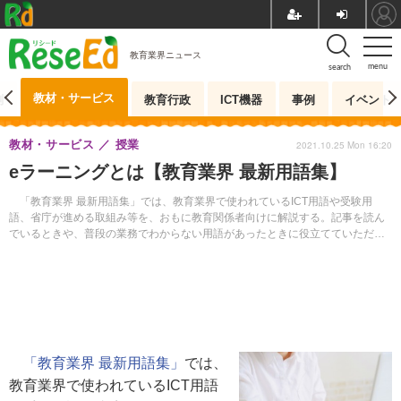
教育業界ニュース
menu
search
教材・サービス
測
教育行政
ICT機器
事例
イベント
教材・サービス
授業
2021.10.25 Mon 16:20
eラーニングとは【教育業界 最新用語集】
「教育業界 最新用語集」では、教育業界で使われているICT用語や受験用
語、省庁が進める取組み等を、おもに教育関係者向けに解説する。記事を読ん
でいるときや、普段の業務でわからない用語があったときに役立てていただき
たい。
「教育業界 最新用語集」
では、
教育業界で使われているICT用語