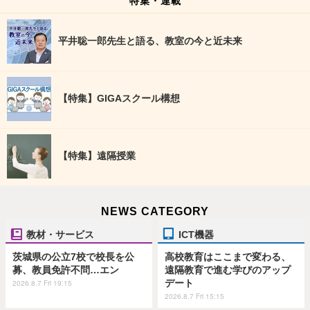
特集・連載
平井聡一郎先生と語る、教室の今と近未来
【特集】GIGAスクール構想
【特集】遠隔授業
NEWS CATEGORY
教材・サービス
ICT機器
茨城県の公立7校で校長を公
高校教育はここまで変わる、
募、教員免許不問…エン
遠隔教育で進む学びのアップ
デート
2026.8.7 Fri 19:15
2026.8.7 Fri 15:15