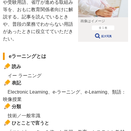
や受験用語、省庁が進める取組み
等を、おもに教育関係者向けに解
説する。記事を読んでいるとき
画像はイメージ
や、普段の業務でわからない用語
全 1 枚
があったときに役立てていただき
拡大写真
たい。
eラーニングとは
読み
イー ラーニング
表記
Electronic Learning、e-ラーニング、e-Learning、類語：
映像授業
分類
技術／一般常識
ひとことで言うと