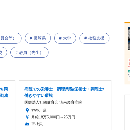
委員会等）
長崎県
大学
校務支援
校
教員（先生）
だち同
病院での栄養士・調理業務/栄養士・調理士/
内勤務
働きやすい環境
医療法人社団健育会 湘南慶育病院
神奈川県
月給18万5,000円～25万円
正社員