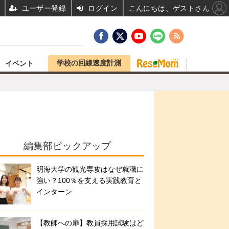
ユーザー登録
ログイン
こんにちは、ゲストさん
学校の回線速度計測
イベント
編集部ピックアップ
明海大学の観光専攻はなぜ就職に
強い？100％を支える実践教育と
インターン
【教師への扉】教員採用試験はど