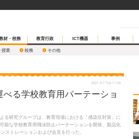
教材・校務
教育行政
ICT機器
事例
授業
校務
その他
2021.9.7 Tue 11:50
運べる学校教育用パーテーショ
よる研究グループは、教育現場における「感染症対策」に
可能な学校教育用飛沫防止パーテーションを開発、製品化
デモンストレーションおよび会見を行った。