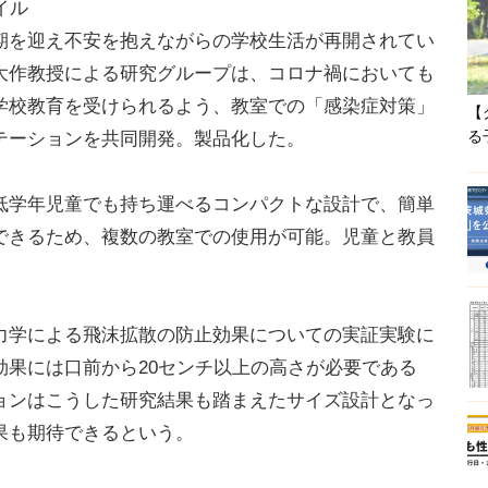
イル
期を迎え不安を抱えながらの学校生活が再開されてい
大作教授による研究グループは、コロナ禍においても
学校教育を受けられるよう、教室での「感染症対策」
【
る
テーションを共同開発。製品化した。
学年児童でも持ち運べるコンパクトな設計で、簡単
できるため、複数の教室での使用が可能。児童と教員
学による飛沫拡散の防止効果についての実証実験に
効果には口前から20センチ以上の高さが必要である
ョンはこうした研究結果も踏まえたサイズ設計となっ
果も期待できるという。