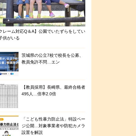
クレーム対応Q＆A】公園でいたずらをしてい
子供がいる
茨城県の公立7校で校長を公募、
教員免許不問…エン
【教員採用】長崎県、最終合格者
495人…倍率2.0倍
「こども性暴力防止法」特設ペー
ジ公開…対象事業者や防犯カメラ
設置を解説