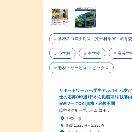
学校のコロナ対策（文部科学省・教育
小学校
中学校
高等学
教材・サービス トピックス
サポートワーカー/学生アルバイト/友
士の応募OK/週1日から勤務可能/扶養
&WワークOK!資格・経験不問
障害者グループホーム コホラ
神奈川県
時給1,225円～1,293円