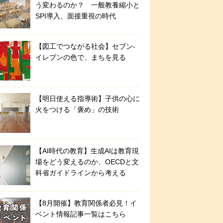
う変わるのか？ 一般教養縮小と
SPI導入、面接重視の時代
【図工でつながる社会】セブン‐
イレブンの色で、まちを見る
【明日使える指導術】子供の心に
火をつける「褒め」の技術
【AI時代の教育】生成AIは教育現
場をどう変えるのか、OECDと文
科省ガイドラインから考える
【8月開催】教育関係者必見！イ
ベント情報記事一覧はこちら