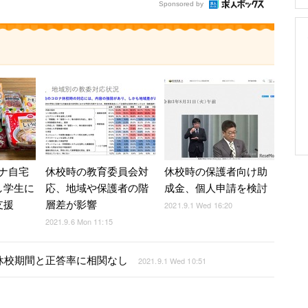
Sponsored by
ナ自宅
休校時の教育委員会対
休校時の保護者向け助
し学生に
応、地域や保護者の階
成金、個人申請を検討
支援
層差が影響
2021.9.1 Wed 16:20
2021.9.6 Mon 11:15
、休校期間と正答率に相関なし
2021.9.1 Wed 10:51