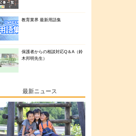
教育業界 最新用語集
保護者からの相談対応Q＆A（鈴
木邦明先生）
最新ニュース