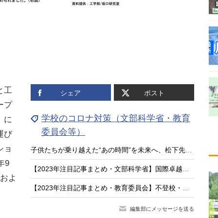
と工
シェア
ポスト
ープ
学校のコロナ対策（文部科学省・教育
」に
委員会等）
運び
ショ
子供たちが乗り越えた“あの時間”を未来へ、松下先生の新作絵本『がっこうとコロナ』
年9
【2023年注目記事まとめ・文部科学省】国際卓越研究大学、不登校対策「COCOLOプラン」
ンおよ
【2023年注目記事まとめ・教育委員会】不登校・いじめ件数過去最多、コロナ対策
編集部にメッセージを送る