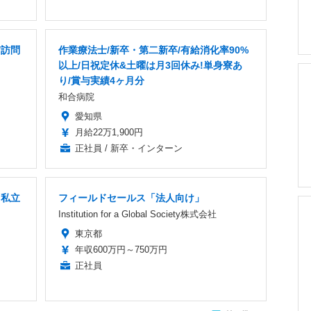
/訪問
作業療法士/新卒・第二新卒/有給消化率90%
以上/日祝定休&土曜は月3回休み!単身寮あ
り/賞与実績4ヶ月分
和合病院
愛知県
月給22万1,900円
正社員 / 新卒・インターン
」私立
フィールドセールス「法人向け」
Institution for a Global Society株式会社
東京都
年収600万円～750万円
正社員