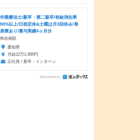
作業療法士/新卒・第二新卒/有給消化率
90%以上/日祝定休&土曜は月3回休み!単
身寮あり/賞与実績4ヶ月分
和合病院
愛知県
月給22万1,900円
正社員 / 新卒・インターン
Sponsored by