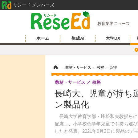
リシード メンバーズ
教育業界ニュース
ホーム
生成AI
大学DX
ホーム
›
教材・サービス
›
校務
›
記事
教材・サービス
校務
長崎大、児童が持ち
ン製品化
長崎大学教育学部・峰松和夫教授らに
配慮し、小学校低学年児童でも持ち運び
したと発表。2021年9月3日に製品の