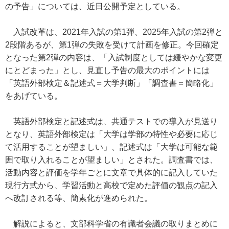
の予告」については、近日公開予定としている。
入試改革は、2021年入試の第1弾、2025年入試の第2弾と
2段階あるが、第1弾の失敗を受けて計画を修正。今回確定
となった第2弾の内容は、「入試制度としては緩やかな変更
にとどまった」とし、見直し予告の最大のポイントには
「英語外部検定＆記述式＝大学判断」「調査書＝簡略化」
をあげている。
英語外部検定と記述式は、共通テストでの導入が見送り
となり、英語外部検定は「大学は学部の特性や必要に応じ
て活用することが望ましい」、記述式は「大学は可能な範
囲で取り入れることが望ましい」とされた。調査書では、
活動内容と評価を学年ごとに文章で具体的に記入していた
現行方式から、学習活動と高校で定めた評価の観点の記入
へ改訂される等、簡素化が進められた。
解説によると、文部科学省の有識者会議の取りまとめに