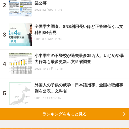
業公募
2026.8.5 Wed 11:45
全国学力調査、SNS利用長いほど正答率低く…文
科相8/4会見
2026.8.5 Wed 11:15
小中学生の不登校が過去最多35万人、いじめや暴
力行為も最多更新…文科省調査
2025.10.31 Fri 12:15
外国人の子供の就学・日本語指導、全国の取組事
例を公表…文科省
2026.7.31 Fri 17:15
ランキングをもっと見る