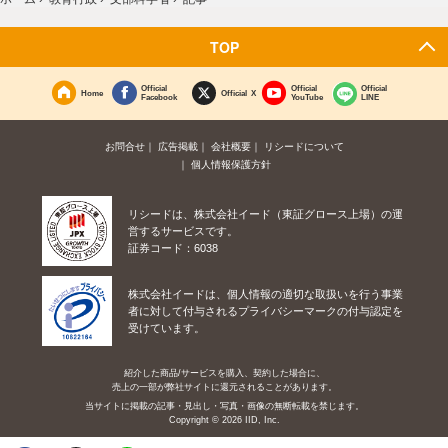
TOP
Official
Official
Official
Home
Official X
Facebook
YouTube
LINE
お問合せ
広告掲載
会社概要
リシードについて
個人情報保護方針
リシードは、株式会社イード（東証グロース上場）の運
営するサービスです。
証券コード：6038
株式会社イードは、個人情報の適切な取扱いを行う事業
者に対して付与されるプライバシーマークの付与認定を
受けています。
紹介した商品/サービスを購入、契約した場合に、
売上の一部が弊社サイトに還元されることがあります。
当サイトに掲載の記事・見出し・写真・画像の無断転載を禁じます。
Copyright © 2026 IID, Inc.