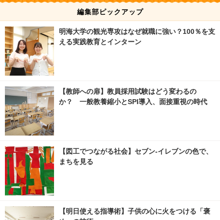
編集部ピックアップ
明海大学の観光専攻はなぜ就職に強い？100％を支
える実践教育とインターン
【教師への扉】教員採用試験はどう変わるの
か？ 一般教養縮小とSPI導入、面接重視の時代
【図工でつながる社会】セブン‐イレブンの色で、
まちを見る
【明日使える指導術】子供の心に火をつける「褒