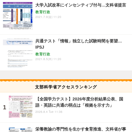
大学入試改革にインセンティブ付与…文科省提言
教育行政
2021.7.9(金) 11:20
共通テスト「情報」独立した試験時間を要望…
IPSJ
教育行政
2021.8.5(木) 11:20
文部科学省アクセスランキング
【全国学力テスト】2026年度分析結果公表、国
語・英語に共通の弱点は「根拠を示す力」
2026.8.4 Tue 11:36
栄養教諭の専門性を生かす食育推進、文科省が事