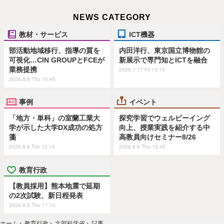
NEWS CATEGORY
教材・サービス
ICT機器
部活動地域移行、指導の質を
内田洋行、東京国立博物館の
可視化…CIN GROUPとFCEが
新展示で専門知とICTを融合
業務提携
2026.7.17 Fri 13:15
2026.8.6 Thu 15:45
事例
イベント
「地方・単科」の室蘭工業大
探究学習でウェルビーイング
学が示した大学DX成功の処方
向上、授業実践を紹介する中
箋
高教員向けセミナー8/26
2026.8.4 Tue 12:15
2026.8.6 Thu 18:45
教育行政
【教員採用】熊本地震で延期
の2次試験、新日程発表
2026.8.6 Thu 17:15
ホーム
›
教育行政
›
文部科学省
›
記事