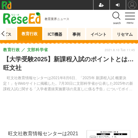
教育業界ニュース
menu
search
教育行政
ービス
ICT機器
事例
イベント
リセマム
教育行政
文部科学省
2021.8.10 Tue 11:45
【大学受験2025】新課程入試のポイントとは…
旺文社
旺文社教育情報センターは2021年8月6日、「2025年 新課程入試 概要決
定！」をWebサイトに掲載した。7月30日に文部科学省が公表した2025年の新
課程入試に関する「入学者選抜実施要項の見直しに係る予告」についてポイン
ト等を解説している。
旺文社教育情報センターは2021