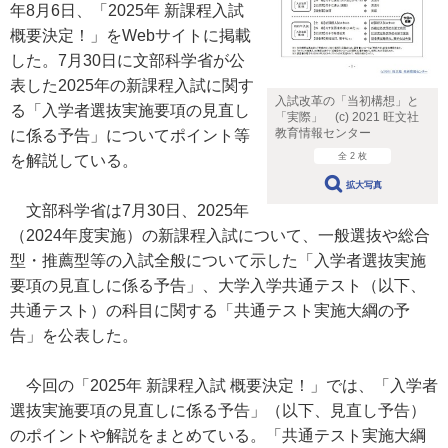
年8月6日、「2025年 新課程入試
概要決定！」をWebサイトに掲載
した。7月30日に文部科学省が公
表した2025年の新課程入試に関す
入試改革の「当初構想」と
る「入学者選抜実施要項の見直し
「実際」 (c) 2021 旺文社
教育情報センター
に係る予告」についてポイント等
全 2 枚
を解説している。
拡大写真
文部科学省は7月30日、2025年
（2024年度実施）の新課程入試について、一般選抜や総合
型・推薦型等の入試全般について示した「入学者選抜実施
要項の見直しに係る予告」、大学入学共通テスト（以下、
共通テスト）の科目に関する「共通テスト実施大綱の予
告」を公表した。
今回の「2025年 新課程入試 概要決定！」では、「入学者
選抜実施要項の見直しに係る予告」（以下、見直し予告）
のポイントや解説をまとめている。「共通テスト実施大綱