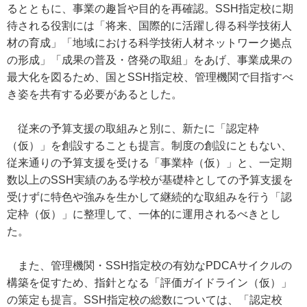
るとともに、事業の趣旨や目的を再確認。SSH指定校に期
待される役割には「将来、国際的に活躍し得る科学技術人
材の育成」「地域における科学技術人材ネットワーク拠点
の形成」「成果の普及・啓発の取組」をあげ、事業成果の
最大化を図るため、国とSSH指定校、管理機関で目指すべ
き姿を共有する必要があるとした。
従来の予算支援の取組みと別に、新たに「認定枠
（仮）」を創設することも提言。制度の創設にともない、
従来通りの予算支援を受ける「事業枠（仮）」と、一定期
数以上のSSH実績のある学校が基礎枠としての予算支援を
受けずに特色や強みを生かして継続的な取組みを行う「認
定枠（仮）」に整理して、一体的に運用されるべきとし
た。
また、管理機関・SSH指定校の有効なPDCAサイクルの
構築を促すため、指針となる「評価ガイドライン（仮）」
の策定も提言。SSH指定校の総数については、「認定校