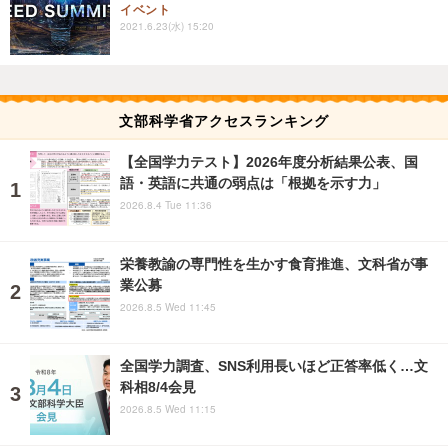
イベント
2021.6.23(水) 15:20
文部科学省アクセスランキング
【全国学力テスト】2026年度分析結果公表、国
語・英語に共通の弱点は「根拠を示す力」
2026.8.4 Tue 11:36
栄養教諭の専門性を生かす食育推進、文科省が事
業公募
2026.8.5 Wed 11:45
全国学力調査、SNS利用長いほど正答率低く…文
科相8/4会見
2026.8.5 Wed 11:15