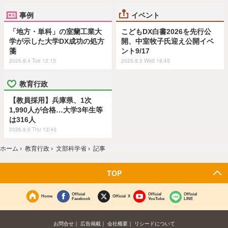
事例
イベント
「地方・単科」の室蘭工業大
こどもDX白書2026を先行公
学が示した大学DX成功の処方
開、中室牧子氏迎え公開イベ
箋
ント9/17
2026.8.4 Tue 12:15
2026.8.5 Wed 18:45
教育行政
【教員採用】兵庫県、1次
1,990人が合格…大学3年生等
は316人
2026.8.6 Thu 13:45
ホーム
›
教育行政
›
文部科学省
›
記事
TOP
Official
Official
Official
Home
Official X
Facebook
YouTube
LINE
お問合せ
広告掲載
会社概要
リシードについて