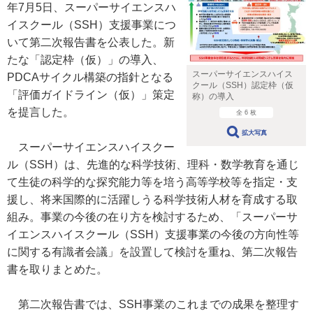
年7月5日、スーパーサイエンスハ
イスクール（SSH）支援事業につ
いて第二次報告書を公表した。新
たな「認定枠（仮）」の導入、
スーパーサイエンスハイス
PDCAサイクル構築の指針となる
クール（SSH）認定枠（仮
「評価ガイドライン（仮）」策定
称）の導入
を提言した。
全 6 枚
拡大写真
スーパーサイエンスハイスクー
ル（SSH）は、先進的な科学技術、理科・数学教育を通じ
て生徒の科学的な探究能力等を培う高等学校等を指定・支
援し、将来国際的に活躍しうる科学技術人材を育成する取
組み。事業の今後の在り方を検討するため、「スーパーサ
イエンスハイスクール（SSH）支援事業の今後の方向性等
に関する有識者会議」を設置して検討を重ね、第二次報告
書を取りまとめた。
第二次報告書では、SSH事業のこれまでの成果を整理す