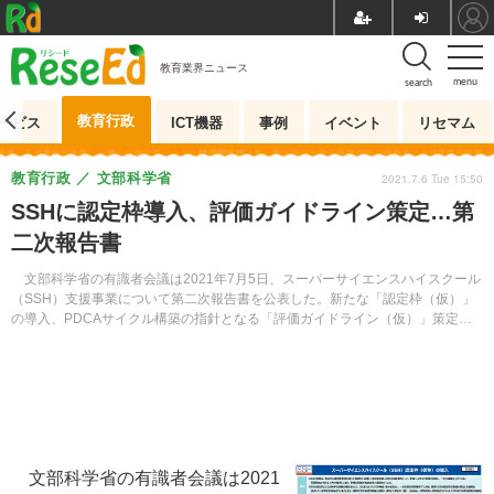
教育業界ニュース
menu
search
教育行政
ービス
ICT機器
事例
イベント
リセマム
教育行政
文部科学省
2021.7.6 Tue 15:50
SSHに認定枠導入、評価ガイドライン策定…第
二次報告書
文部科学省の有識者会議は2021年7月5日、スーパーサイエンスハイスクール
（SSH）支援事業について第二次報告書を公表した。新たな「認定枠（仮）」
の導入、PDCAサイクル構築の指針となる「評価ガイドライン（仮）」策定を
提言した。
文部科学省の有識者会議は2021