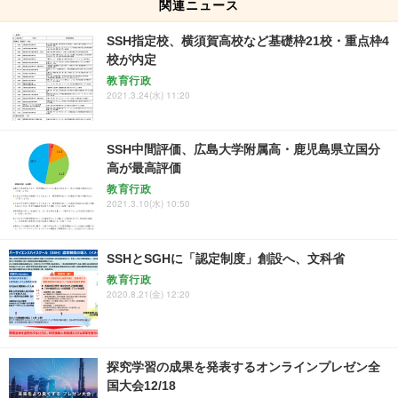
関連ニュース
SSH指定校、横須賀高校など基礎枠21校・重点枠4
校が内定
教育行政
2021.3.24(水) 11:20
SSH中間評価、広島大学附属高・鹿児島県立国分
高が最高評価
教育行政
2021.3.10(水) 10:50
SSHとSGHに「認定制度」創設へ、文科省
教育行政
2020.8.21(金) 12:20
探究学習の成果を発表するオンラインプレゼン全
国大会12/18