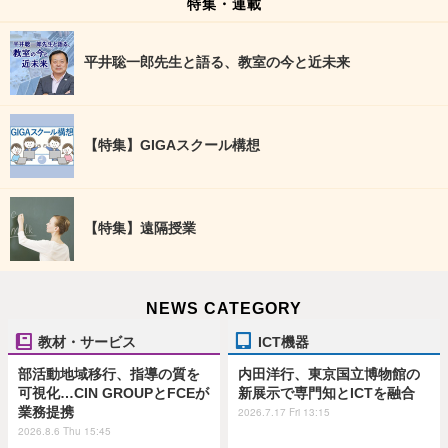
特集・連載
平井聡一郎先生と語る、教室の今と近未来
【特集】GIGAスクール構想
【特集】遠隔授業
NEWS CATEGORY
教材・サービス
ICT機器
部活動地域移行、指導の質を
内田洋行、東京国立博物館の
可視化…CIN GROUPとFCEが
新展示で専門知とICTを融合
業務提携
2026.7.17 Fri 13:15
2026.8.6 Thu 15:45