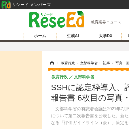
リシード メンバーズ
教育業界ニュース
ホーム
生成AI
大学DX
ホーム
›
教育行政
›
文部科学省
›
記事
›
写真・
教育行政
文部科学省
SSHに認定枠導入
報告書 6枚目の写真
文部科学省の有識者会議は2021年7月
について第二次報告書を公表した。新た
なる「評価ガイドライン（仮）」策定を