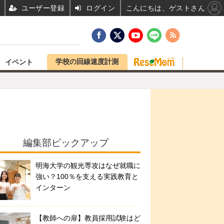
ユーザー登録
ログイン
こんにちは、ゲストさん
学校の回線速度計測
イベント
編集部ピックアップ
明海大学の観光専攻はなぜ就職に
強い？100％を支える実践教育と
インターン
【教師への扉】教員採用試験はど