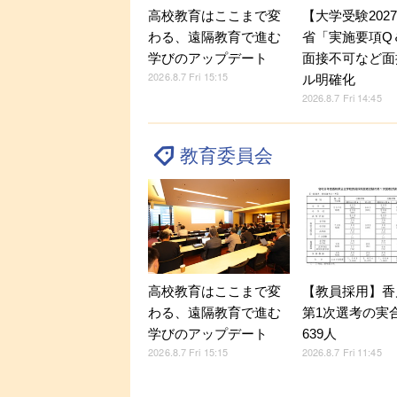
【大学受験202
高校教育はここまで変
省「実施要項Q＆
わる、遠隔教育で進む
面接不可など面
学びのアップデート
2026.8.7 Fri 15:15
ル明確化
2026.8.7 Fri 14:45
教育委員会
高校教育はここまで変
【教員採用】香
わる、遠隔教育で進む
第1次選考の実
学びのアップデート
639人
2026.8.7 Fri 15:15
2026.8.7 Fri 11:45