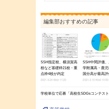
編集部おすすめの記事
SSH指定校、横須賀高
SSH中間評価
校など基礎枠21校・重
学附属高・鹿児
点枠4校が内定
国分高が最高評
2021.3.24 Wed 11:20
2021.3.10 Wed 10:50
学校単位で応募「高校生SDGsコンテスト」