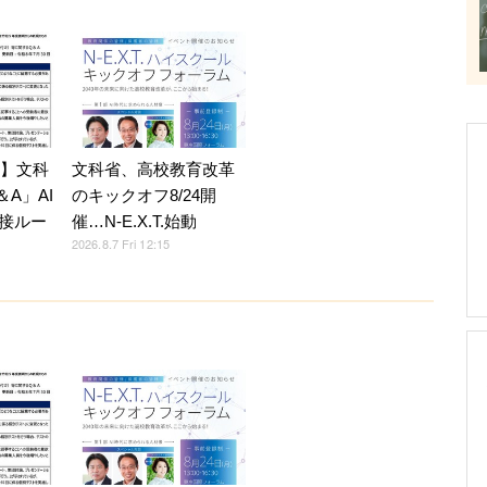
7】文科
文科省、高校教育改革
A」AI
のキックオフ8/24開
接ルー
催…N-E.X.T.始動
2026.8.7 Fri 12:15