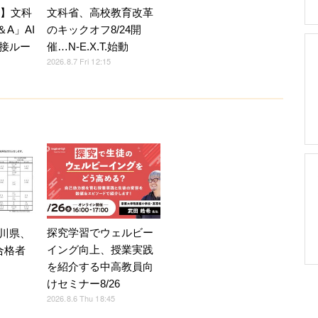
7】文科
文科省、高校教育改革
A」AI
のキックオフ8/24開
接ルー
催…N-E.X.T.始動
2026.8.7 Fri 12:15
探究学習でウェルビー
川県、
イング向上、授業実践
合格者
を紹介する中高教員向
けセミナー8/26
2026.8.6 Thu 18:45