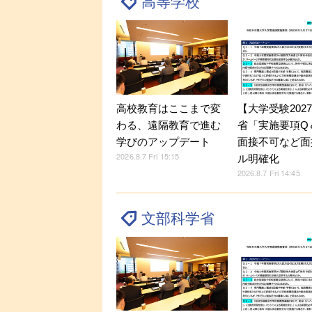
高等学校
【大学受験202
高校教育はここまで変
省「実施要項Q＆
わる、遠隔教育で進む
面接不可など面
学びのアップデート
2026.8.7 Fri 15:15
ル明確化
2026.8.7 Fri 14:45
文部科学省