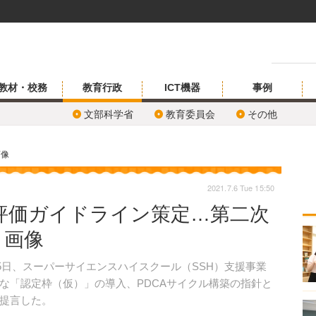
教材・校務
教育行政
ICT機器
事例
文部科学省
教育委員会
その他
画像
2021.7.6 Tue 15:50
、評価ガイドライン策定…第二次
・画像
5日、スーパーサイエンスハイスクール（SSH）支援事業
な「認定枠（仮）」の導入、PDCAサイクル構築の指針と
提言した。