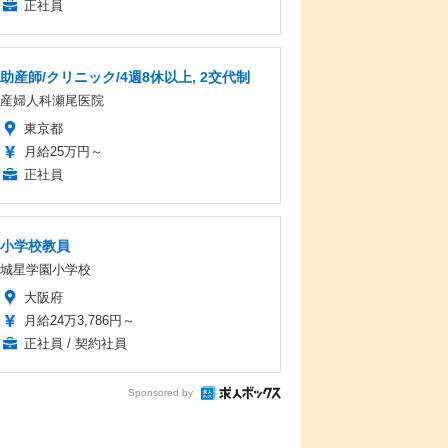
正社員
助産師/クリニック/4週8休以上, 2交代制
産婦人科瀬尾医院
東京都
月給25万円～
正社員
小学校教員
城星学園小学校
大阪府
月給24万3,786円～
正社員 / 契約社員
Sponsored by