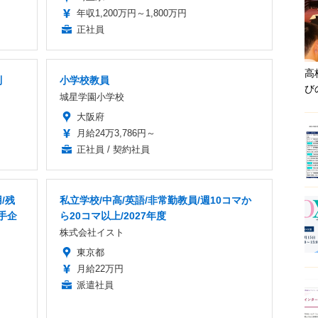
年収1,200万円～1,800万円
正社員
高
制
小学校教員
び
城星学園小学校
大阪府
月給24万3,786円～
正社員 / 契約社員
/残
私立学校/中高/英語/非常勤教員/週10コマか
手企
ら20コマ以上/2027年度
株式会社イスト
東京都
月給22万円
派遣社員