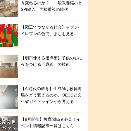
う変わるのか？ 一般教養縮小と
SPI導入、面接重視の時代
【図工でつながる社会】セブン‐
イレブンの色で、まちを見る
【明日使える指導術】子供の心に
火をつける「褒め」の技術
【AI時代の教育】生成AIは教育現
場をどう変えるのか、OECDと文
科省ガイドラインから考える
【8月開催】教育関係者必見！イ
ベント情報記事一覧はこちら