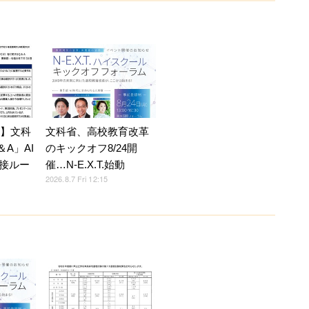
7】文科
文科省、高校教育改革
A」AI
のキックオフ8/24開
接ルー
催…N-E.X.T.始動
2026.8.7 Fri 12:15