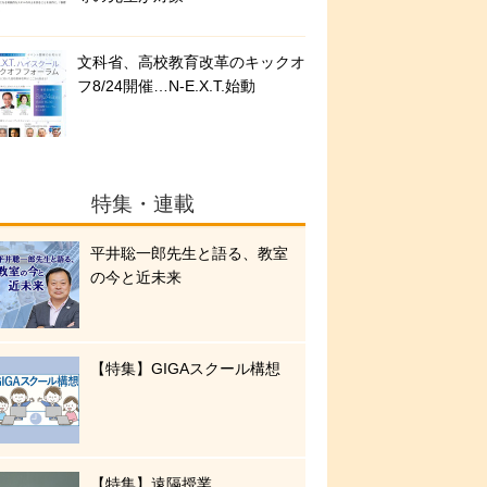
文科省、高校教育改革のキックオ
フ8/24開催…N-E.X.T.始動
特集・連載
平井聡一郎先生と語る、教室
の今と近未来
【特集】GIGAスクール構想
【特集】遠隔授業