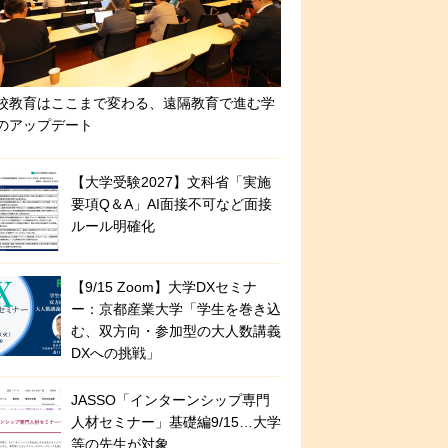
校教育はここまで変わる、遠隔教育で進む学
のアップデート
【大学受験2027】文科省「実施
要項Q＆A」AI面接不可など面接
ルール明確化
【9/15 Zoom】大学DXセミナ
ー：京都産業大学「学生を巻き込
む、双方向・参加型の大人数講義
DXへの挑戦」
JASSO「インターンシップ専門
人材セミナー」基礎編9/15…大学
等の先生が対象