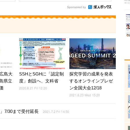
Sponsored by
探究学習の成果を発表
、広島大
SSHとSGHに「認定制
するオンラインプレゼ
島県立
度」創設へ、文科省
ン全国大会12/18
価
2020.8.21 Fri 12:20
2021.6.23 Wed 15:20
7/30まで受付延長
2021.7.2 Fri 14:50