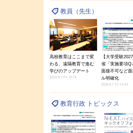
教員（先生）
【大学受験202
高校教育はここまで変
省「実施要項Q＆
わる、遠隔教育で進む
面接不可など面
学びのアップデート
2026.8.7 Fri 15:15
ル明確化
2026.8.7 Fri 14:45
教育行政 トピックス