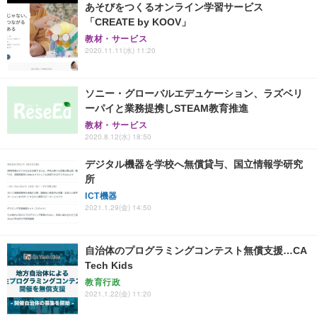
あそびをつくるオンライン学習サービス
「CREATE by KOOV」
教材・サービス
2020.11.11(水) 11:20
ソニー・グローバルエデュケーション、ラズベリ
ーパイと業務提携しSTEAM教育推進
教材・サービス
2020.8.12(水) 18:50
デジタル機器を学校へ無償貸与、国立情報学研究
所
ICT機器
2021.1.29(金) 14:50
自治体のプログラミングコンテスト無償支援…CA
Tech Kids
教育行政
2021.1.22(金) 11:20