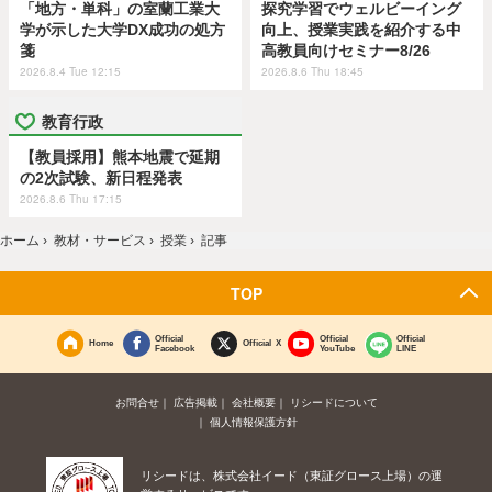
「地方・単科」の室蘭工業大
探究学習でウェルビーイング
学が示した大学DX成功の処方
向上、授業実践を紹介する中
箋
高教員向けセミナー8/26
2026.8.4 Tue 12:15
2026.8.6 Thu 18:45
教育行政
【教員採用】熊本地震で延期
の2次試験、新日程発表
2026.8.6 Thu 17:15
ホーム
›
教材・サービス
›
授業
›
記事
TOP
Official
Official
Official
Home
Official X
Facebook
YouTube
LINE
お問合せ
広告掲載
会社概要
リシードについて
個人情報保護方針
リシードは、株式会社イード（東証グロース上場）の運