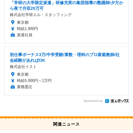
「学研の大卒限定派遣」研修充実の集団指導の塾講師/夕方か
ら夜で月収20万可
株式会社学研エル・スタッフィング
東京都
時給1,900円
派遣社員
初仕事ボーナス3万/中学受験/算数・理科のプロ家庭教師/社
会経験があればOK
株式会社イスト
東京都
時給5,000円～1万円
業務委託
Sponsored by
関連ニュース