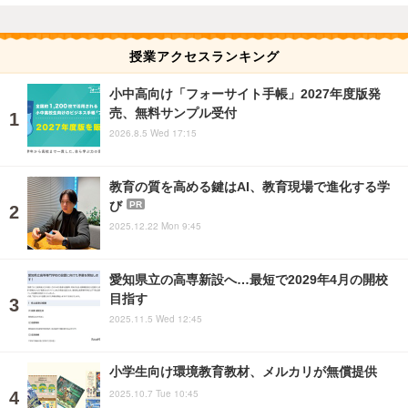
授業アクセスランキング
小中高向け「フォーサイト手帳」2027年度版発
売、無料サンプル受付
2026.8.5 Wed 17:15
教育の質を高める鍵はAI、教育現場で進化する学
び
PR
2025.12.22 Mon 9:45
愛知県立の高専新設へ…最短で2029年4月の開校
目指す
2025.11.5 Wed 12:45
小学生向け環境教育教材、メルカリが無償提供
2025.10.7 Tue 10:45