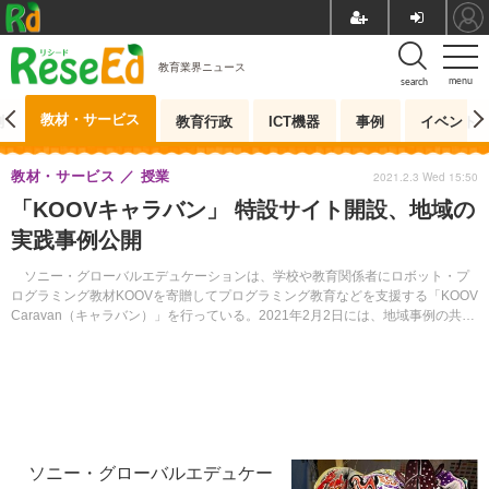
教育業界ニュース
menu
search
教材・サービス
測
教育行政
ICT機器
事例
イベント
教材・サービス
授業
2021.2.3 Wed 15:50
「KOOVキャラバン」 特設サイト開設、地域の
実践事例公開
ソニー・グローバルエデュケーションは、学校や教育関係者にロボット・プ
ログラミング教材KOOVを寄贈してプログラミング教育などを支援する「KOOV
Caravan（キャラバン）」を行っている。2021年2月2日には、地域事例の共
有・発信のために特設サイトを開設した。
ソニー・グローバルエデュケー