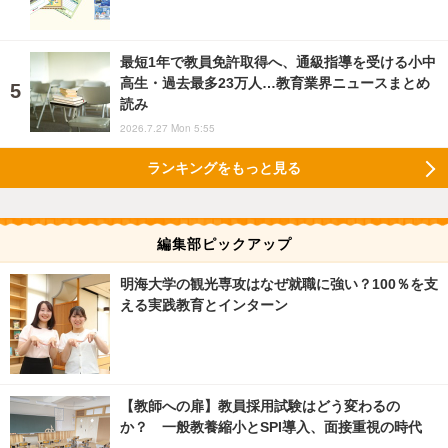
最短1年で教員免許取得へ、通級指導を受ける小中
高生・過去最多23万人…教育業界ニュースまとめ
読み
2026.7.27 Mon 5:55
ランキングをもっと見る
編集部ピックアップ
明海大学の観光専攻はなぜ就職に強い？100％を支
える実践教育とインターン
【教師への扉】教員採用試験はどう変わるの
か？ 一般教養縮小とSPI導入、面接重視の時代