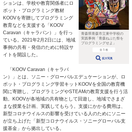
ションは、学校や教育関係者にロ
ボット・プログラミング教材
KOOVを寄贈してプログラミング
教育などを支援する「KOOV
Caravan（キャラバン）」を行っ
青森県青森市立東中学校の
実践事例「青森ねぶた祭を
ている。2021年2月2日には、地域
プログラミングせよ」
事例の共有・発信のために特設サ
全 5 枚
イトを開設した。
拡大写真
「KOOV Caravan（キャラバ
ン）」とは、ソニー・グローバルエデュケーションが、ロ
ボット・プログラミング学習キットKOOVを全国の教育機
関に寄贈し、プログラミングやSTEAMの教育支援を行う活
動。KOOVが各地域の共有物として回遊し、地域でさまざ
まな授業を計画、実践してもらう。支援にかかる費用は、
新型コロナウイルスの影響を受けている人のためにソニー
が立ち上げた「新型コロナウイルス・ソニーグローバル支
援基金」から拠出している。