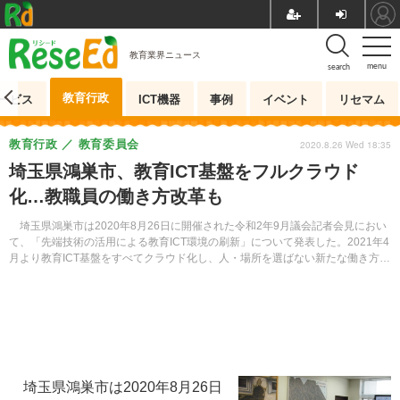
教育業界ニュース
menu
search
教育行政
ービス
ICT機器
事例
イベント
リセマム
教育行政
教育委員会
2020.8.26 Wed 18:35
埼玉県鴻巣市、教育ICT基盤をフルクラウド
化…教職員の働き方改革も
埼玉県鴻巣市は2020年8月26日に開催された令和2年9月議会記者会見におい
て、「先端技術の活用による教育ICT環境の刷新」について発表した。2021年4
月より教育ICT基盤をすべてクラウド化し、人・場所を選ばない新たな働き方や
学び方を実現していくという。
埼玉県鴻巣市は2020年8月26日