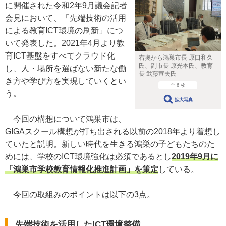
に開催された令和2年9月議会記者
会見において、「先端技術の活用
による教育ICT環境の刷新」につ
いて発表した。2021年4月より教
育ICT基盤をすべてクラウド化
右奥から鴻巣市長 原口和久
氏、副市長 原光本氏、教育
し、人・場所を選ばない新たな働
長 武藤宣夫氏
き方や学び方を実現していくとい
全 6 枚
う。
拡大写真
今回の構想について鴻巣市は、
GIGAスクール構想が打ち出される以前の2018年より着想し
ていたと説明。新しい時代を生きる鴻巣の子どもたちのた
めには、学校のICT環境強化は必須であるとし
2019年9月に
「鴻巣市学校教育情報化推進計画」を策定
している。
今回の取組みのポイントは以下の3点。
先端技術を活用したICT環境整備