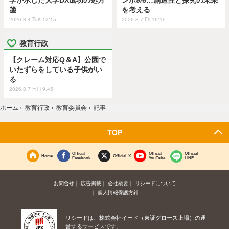
学が示した大学DX成功の処方
ンポ9/6…創造性と探究の未来
箋
を考える
2026.8.4 Tue 12:15
2026.8.7 Fri 16:15
教育行政
【クレーム対応Q＆A】公園で
いたずらをしている子供がい
る
2026.8.7 Fri 19:45
ホーム
›
教育行政
›
教育委員会
›
記事
TOP
Official
Official
Official
Home
Official X
Facebook
YouTube
LINE
お問合せ
広告掲載
会社概要
リシードについて
個人情報保護方針
リシードは、株式会社イード（東証グロース上場）の運
営するサービスです。