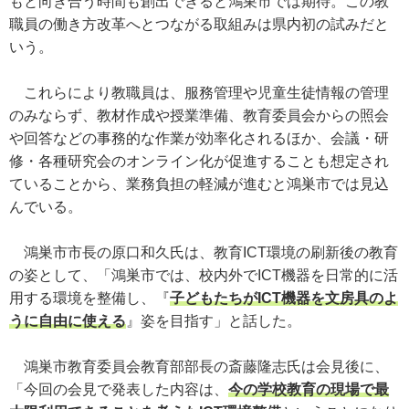
もと向き合う時間も創出できると鴻巣市では期待。この教
職員の働き方改革へとつながる取組みは県内初の試みだと
いう。
これらにより教職員は、服務管理や児童生徒情報の管理
のみならず、教材作成や授業準備、教育委員会からの照会
や回答などの事務的な作業が効率化されるほか、会議・研
修・各種研究会のオンライン化が促進することも想定され
ていることから、業務負担の軽減が進むと鴻巣市では見込
んでいる。
鴻巣市市長の原口和久氏は、教育ICT環境の刷新後の教育
の姿として、「鴻巣市では、校内外でICT機器を日常的に活
用する環境を整備し、『
子どもたちがICT機器を文房具のよ
うに自由に使える
』姿を目指す」と話した。
鴻巣市教育委員会教育部部長の斎藤隆志氏は会見後に、
「今回の会見で発表した内容は、
今の学校教育の現場で最