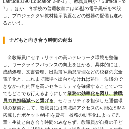
Latitude3190 Education 2-in-1」、教職員用が「Surface Pro
7」。ほか、各学校の普通教室には65型の電子黒板を常設
し、プロジェクタや教材提示装置などの機器の配備も進め
るという。
子どもと向き合う時間の創出
全教職員にセキュリティの高いテレワーク環境を整備
し、ワークライフバランスの向上をはかる。具体的には、
成績処理、文書管理、出勤簿や勤怠管理などの校務の完全
電子化と、これまで職場へ出向かなければ処理・決済ので
きなかった内容を高いセキュリティを確保することでいつ
でもどこでも行えるようにして
業務の効率化を図り、教職
員の負担軽減へと繋げる
。セキュリティを担保した通信環
境の整備として、教職員には閉域網アクセスの可能なSIMを
搭載したポケットWi-Fiを貸与。校務の効率化によって児
童・生徒と向き合う時間のみならず、教職員が自身の子ど