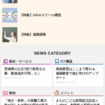
【特集】GIGAスクール構想
【特集】遠隔授業
NEWS CATEGORY
教材・サービス
ICT機器
茨城県の公立7校で校長を公
高校教育はここまで変わる、
募、教員免許不問…エン
遠隔教育で進む学びのアップ
デート
2026.8.7 Fri 19:15
2026.8.7 Fri 15:15
事例
イベント
「地方・単科」の室蘭工業大
まちのこども財団設立記念シ