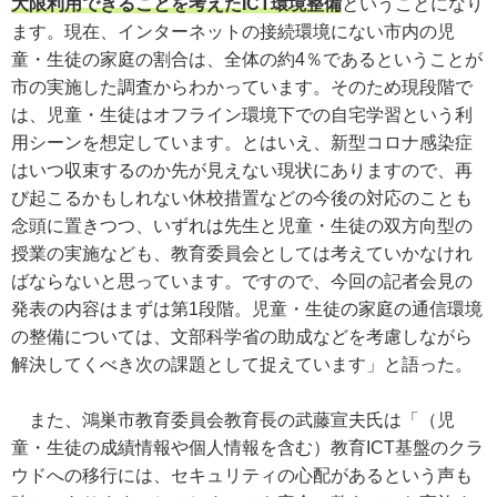
大限利用できることを考えたICT環境整備
ということになり
ます。現在、インターネットの接続環境にない市内の児
童・生徒の家庭の割合は、全体の約4％であるということが
市の実施した調査からわかっています。そのため現段階で
は、児童・生徒はオフライン環境下での自宅学習という利
用シーンを想定しています。とはいえ、新型コロナ感染症
はいつ収束するのか先が見えない現状にありますので、再
び起こるかもしれない休校措置などの今後の対応のことも
念頭に置きつつ、いずれは先生と児童・生徒の双方向型の
授業の実施なども、教育委員会としては考えていかなけれ
ばならないと思っています。ですので、今回の記者会見の
発表の内容はまずは第1段階。児童・生徒の家庭の通信環境
の整備については、文部科学省の助成などを考慮しながら
解決してくべき次の課題として捉えています」と語った。
また、鴻巣市教育委員会教育長の武藤宣夫氏は「（児
童・生徒の成績情報や個人情報を含む）教育ICT基盤のクラ
ウドへの移行には、セキュリティの心配があるという声も