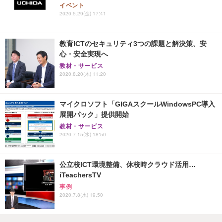
イベント
2020.5.29(金) 17:41
教育ICTのセキュリティ3つの課題と解決策、安
心・安全実現へ
教材・サービス
2020.8.20(木) 11:20
マイクロソフト「GIGAスクールWindowsPC導入
展開パック」提供開始
教材・サービス
2020.7.15(水) 18:50
公立校ICT環境整備、休校時クラウド活用…
iTeachersTV
事例
2020.7.8(水) 19:50