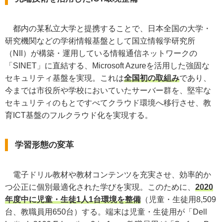
都内の某私立大学と提携することで、日本全国の大学・
研究機関などの学術情報基盤として国立情報学研究所
（NII）が構築・運用している情報通信ネットワークの
「SINET」に直結する、Microsoft Azureを活用した強固な
セキュリティ基盤を実現。これは
全国初の取組み
であり、
今までは市役所や学校においていたサーバー群を、堅牢な
セキュリティのもとですべてクラウド環境へ移行させ、教
育ICT基盤のフルクラウド化を実現する。
学習形態の変革
電子ドリル教材や教材コンテンツを充実させ、効率的か
つ公正に個別最適化された学びを実現。このために、
2020
年度中に児童・生徒1人1台環境を整備
（児童・生徒用8,509
台、教職員用650台）する。端末は児童・生徒用が「Dell