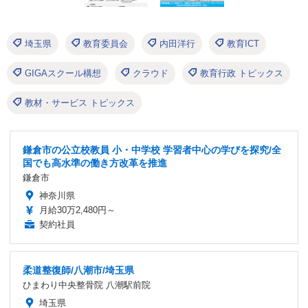
埼玉県
教育委員会
内田洋行
教育ICT
GIGAスクール構想
クラウド
教育行政 トピックス
教材・サービス トピックス
鎌倉市の公立校教員 小・中学校 学習者中心の学びを探究/全
国でも高水準の働き方改革を推進
鎌倉市
神奈川県
月給30万2,480円～
契約社員
柔道整復師/八潮市/埼玉県
ひまわり中央整骨院 八潮駅前院
埼玉県