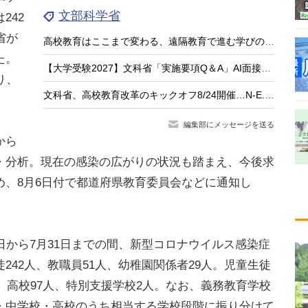
文部科学省
242
省が
高校教育はここまで変わる、遠隔教育で進む学びのアップデート
た。
【大学受験2027】文科省「実施要項Q＆A」AI面接不可など面接ルール明確化
り、
文科省、高校教育改革のキックオフ8/24開催…N-E.X.T.始動
編集部にメッセージを送る
から
・分析。現在の感染の広がりの状況も踏まえ、今後求
め、8月6日付で都道府県教育委員会などに通知し
から7月31日までの間、新型コロナウイルス感染症
242人、教職員51人、幼稚園関係者29人。児童生徒
人、高校97人、特別支援学校2人。なお、義務教育学校
・中学校・高校のうち相当する学校段階に振り分けて