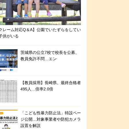
クレーム対応Q＆A】公園でいたずらをしてい
子供がいる
茨城県の公立7校で校長を公募、
教員免許不問…エン
【教員採用】長崎県、最終合格者
495人…倍率2.0倍
「こども性暴力防止法」特設ペー
ジ公開…対象事業者や防犯カメラ
設置を解説