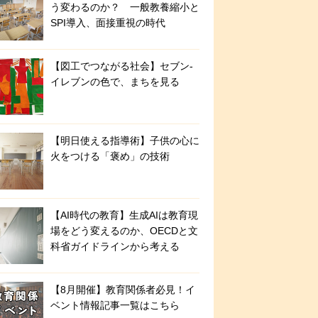
う変わるのか？ 一般教養縮小と
SPI導入、面接重視の時代
【図工でつながる社会】セブン‐
イレブンの色で、まちを見る
【明日使える指導術】子供の心に
火をつける「褒め」の技術
【AI時代の教育】生成AIは教育現
場をどう変えるのか、OECDと文
科省ガイドラインから考える
【8月開催】教育関係者必見！イ
ベント情報記事一覧はこちら