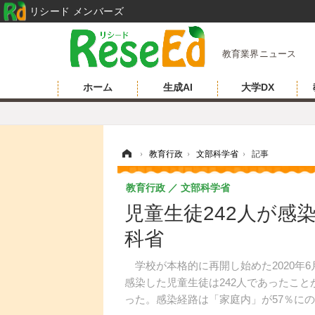
リシード メンバーズ
教育業界ニュース
ホーム
生成AI
大学DX
ホーム
›
教育行政
›
文部科学省
›
記事
教育行政
文部科学省
児童生徒242人が感
科省
学校が本格的に再開し始めた2020年6
感染した児童生徒は242人であったこと
った。感染経路は「家庭内」が57％にの