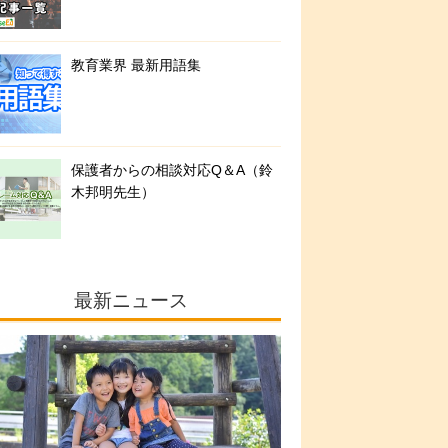
教育業界 最新用語集
保護者からの相談対応Q＆A（鈴
木邦明先生）
最新ニュース