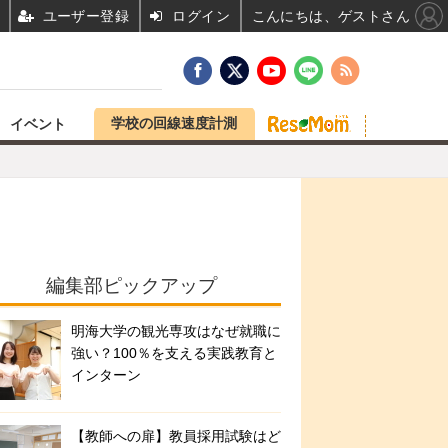
ユーザー登録
ログイン
こんにちは、ゲストさん
学校の回線速度計測
イベント
編集部ピックアップ
明海大学の観光専攻はなぜ就職に
強い？100％を支える実践教育と
インターン
【教師への扉】教員採用試験はど