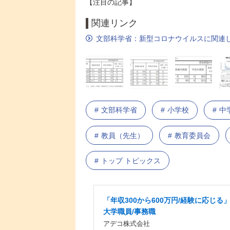
【注目の記事】
関連リンク
文部科学省：新型コロナウイルスに関連
文部科学省
小学校
中
教員（先生）
教育委員会
トップ トピックス
「年収300から600万円/経験に応じる
大学職員/事務職
アデコ株式会社