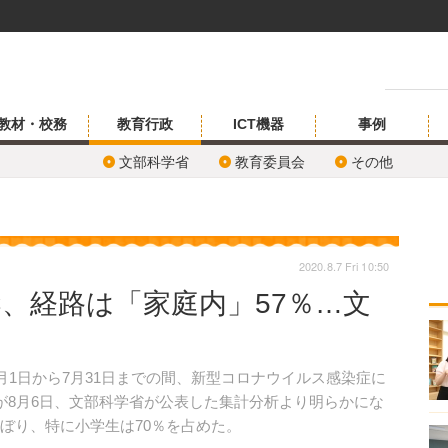
教材・校務
教育行政
ICT機器
事例
文部科学省
教育委員会
その他
2020.8.7 Fri 10:50
染、経路は「家庭内」57％…文
月1日から7月31日までの間、新型コロナウイルス感染症に
が8月6日、文部科学省が公表した集計分析より明らかにな
ぼり、特に小学生は70％を占めた。