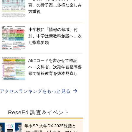
育」の骨子案…多様な楽しみ
方重視
小学校に「情報の領域」付
加、中学は新教科創設へ…次
期指導要領
AIにコードを書かせて検証
へ…文科省、次期学習指導要
領で情報教育を抜本見直し
アクセスランキングをもっと見る
ReseEd 調査＆イベント
年末SP 大学DX 2025総括と