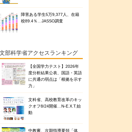
障害ある学生5万9,377人、在籍
校89.4％…JASSO調査
文部科学省アクセスランキング
【全国学力テスト】2026年
度分析結果公表、国語・英語
に共通の弱点は「根拠を示す
力」
文科省、高校教育改革のキッ
クオフ8/24開催…N-E.X.T.始
動
中教審、次期指導要領「体