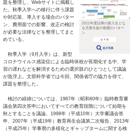
題を整理し、Webサイトに掲載し
た。秋季入学への移行に伴う課題
や対応策、導入する場合のパター
2021年度以降の新入生とな
ン、費用面での影響、改正の検討
る児童生徒の範囲のパター
が必要な法律などを整理してまと
ン
めている。
全 8 枚
拡大写真
秋季入学（9月入学）は、新型
コロナウイルス感染症による臨時休校が長期化する中、学
習の遅れなどを解消するための選択肢のひとつとして議論
が急浮上。文部科学省では今回、関係省庁の協力を得て、
課題を整理した。
検討の経緯については、1987年（昭和60年）臨時教育審
議会第四次答申においてすべての教育段階について始期を
秋とすることを議論。1998年（平成10年）大学審議会答
申、2007年（平成19年）教育再生会議第二次報告、2013年
（平成25年）学事暦の多様化とギャップタームに関する検