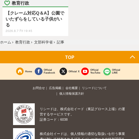
教育行政
【クレーム対応Q＆A】公園で
いたずらをしている子供がい
る
2026.8.7 Fri 19:45
ホーム
›
教育行政
›
文部科学省
›
記事
TOP
Official
Official
Official
Home
Official X
Facebook
YouTube
LINE
お問合せ
広告掲載
会社概要
リシードについて
個人情報保護方針
リシードは、株式会社イード（東証グロース上場）の運
営するサービスです。
証券コード：6038
株式会社イードは、個人情報の適切な取扱いを行う事業
者に対して付与されるプライバシーマークの付与認定を