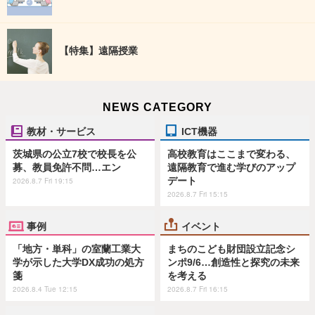
【特集】遠隔授業
NEWS CATEGORY
教材・サービス
ICT機器
茨城県の公立7校で校長を公
高校教育はここまで変わる、
募、教員免許不問…エン
遠隔教育で進む学びのアップ
デート
2026.8.7 Fri 19:15
2026.8.7 Fri 15:15
事例
イベント
「地方・単科」の室蘭工業大
まちのこども財団設立記念シ
学が示した大学DX成功の処方
ンポ9/6…創造性と探究の未来
箋
を考える
2026.8.4 Tue 12:15
2026.8.7 Fri 16:15