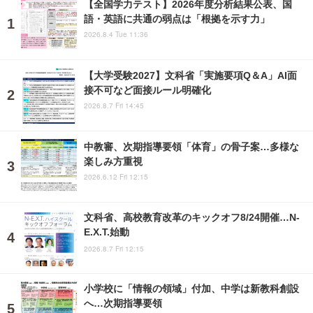
【全国学力テスト】2026年度分析結果公表、国
語・英語に共通の弱点は「根拠を示す力」
2026.8.4 Tue 11:36
【大学受験2027】文科省「実施要項Q＆A」AI面
接不可など面接ルール明確化
2026.8.7 Fri 14:45
中教審、次期指導要領「体育」の骨子案…多様な
楽しみ方重視
2026.6.12 Fri 12:15
文科省、高校教育改革のキックオフ8/24開催…N-
E.X.T.始動
2026.8.7 Fri 12:15
小学校に「情報の領域」付加、中学は新教科創設
へ…次期指導要領