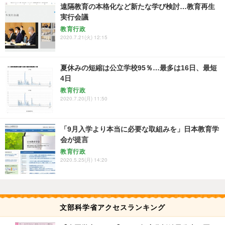
遠隔教育の本格化など新たな学び検討…教育再生
実行会議
教育行政
2020.7.21(火) 12:15
夏休みの短縮は公立学校95％…最多は16日、最短
4日
教育行政
2020.7.20(月) 11:50
「9月入学より本当に必要な取組みを」日本教育学
会が提言
教育行政
2020.5.25(月) 14:20
文部科学省アクセスランキング