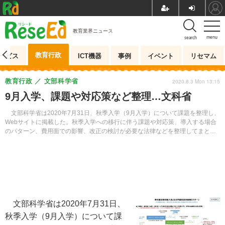
教育業界ニュース
menu
search
教育行政
ービス
ICT機器
事例
イベント
リセマム
教育行政
文部科学省
2020.8.3 Mon 13:15
9月入学、課題や対応策など整理…文科省
文部科学省は2020年7月31日、秋季入学（9月入学）について課題を整理し、
Webサイトに掲載した。秋季入学への移行に伴う課題や対応策、導入する場合
のパターン、費用面での影響、改正の検討が必要な法律などを整理してまとめ
ている。
文部科学省は2020年7月31日、
秋季入学（9月入学）について課