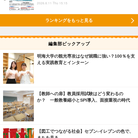
2026.6.11 Thu 15:15
ランキングをもっと見る
編集部ピックアップ
明海大学の観光専攻はなぜ就職に強い？100％を支
える実践教育とインターン
【教師への扉】教員採用試験はどう変わるの
か？ 一般教養縮小とSPI導入、面接重視の時代
【図工でつながる社会】セブン‐イレブンの色で、
まちを見る