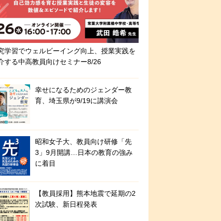
究学習でウェルビーイング向上、授業実践を
介する中高教員向けセミナー8/26
幸せになるためのジェンダー教
育、埼玉県が9/19に講演会
昭和女子大、教員向け研修「先
3」9月開講…日本の教育の強み
に着目
【教員採用】熊本地震で延期の2
次試験、新日程発表