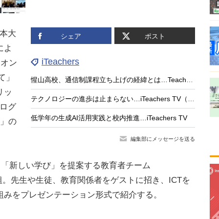
日本大
シェア
ポスト
によ
iTeachers
「オン
いて」
惺山高校、通信制課程立ち上げの経緯とは…Teacher’s［Shift］
リッ
テクノロジーの進歩は止まらない…iTeachers TV（最終回）
プログ
低学年の生成AI活用実践と校内推進…iTeachers TV
C）」の
編集部にメッセージを送る
を通じて「新しい学び」を提案する教育者チーム
情報番組。先生や生徒、教育関係者をゲストに招き、ICTを
組みをプレゼンテーション形式で紹介する。