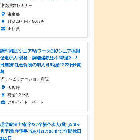
池袋理数セミナー
東京都
月給28万円～50万円
正社員
調理補助/シニア/WワークOK/シニア採用
促進求人!資格・調理経験は不問/週2～5
日勤務!社会保険の加入可/時給1223円+賞
与
堺リハビリテーション病院
大阪府
時給1,223円
アルバイト・パート
理学療法士/新卒/27卒新卒求人/賞与3.8ヶ
月実績!住宅手当あり/17:00まで/年間休日
112日