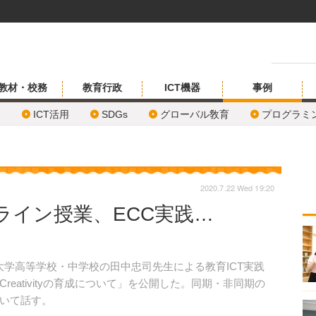
教材・校務
教育行政
ICT機器
事例
ICT活用
SDGs
グローバル敎育
プログラミ
2020.7.22 Wed 19:20
ライン授業、ECC実践…
日、日本大学高等学校・中学校の田中忠司先生による教育ICT実践
eativityの育成について」を公開した。同期・非同期の
いて話す。