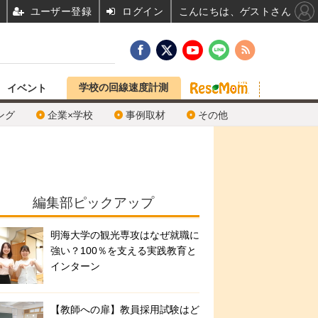
ユーザー登録
ログイン
こんにちは、ゲストさん
学校の回線速度計測
イベント
ング
企業×学校
事例取材
その他
編集部ピックアップ
明海大学の観光専攻はなぜ就職に
強い？100％を支える実践教育と
インターン
【教師への扉】教員採用試験はど