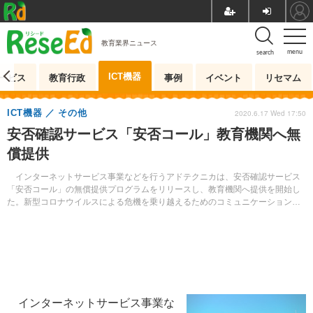
教育業界ニュース
menu
search
ICT機器
ービス
教育行政
事例
イベント
リセマム
ICT機器
その他
2020.6.17 Wed 17:50
安否確認サービス「安否コール」教育機関へ無
償提供
インターネットサービス事業などを行うアドテクニカは、安否確認サービス
「安否コール」の無償提供プログラムをリリースし、教育機関へ提供を開始し
た。新型コロナウイルスによる危機を乗り越えるためのコミュニケーションツ
ールとして支援していく。
インターネットサービス事業な