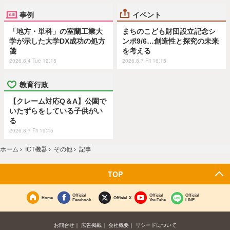
事例
イベント
「地方・単科」の室蘭工業大
まちのこども財団設立記念シ
学が示した大学DX成功の処方
ンポ9/6…創造性と探究の未来
箋
を考える
2026.8.4 Tue 12:15
2026.8.7 Fri 16:15
教育行政
【クレーム対応Q＆A】公園で
いたずらをしている子供がい
る
2026.8.7 Fri 19:45
ホーム
›
ICT機器
›
その他
›
記事
TOP
Official
Official
Official
Home
Official X
Facebook
YouTube
LINE
お問合せ
広告掲載
会社概要
リシードについて