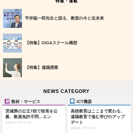
特集・連載
平井聡一郎先生と語る、教室の今と近未来
【特集】GIGAスクール構想
【特集】遠隔授業
NEWS CATEGORY
教材・サービス
ICT機器
茨城県の公立7校で校長を公
高校教育はここまで変わる、
募、教員免許不問…エン
遠隔教育で進む学びのアップ
デート
2026.8.7 Fri 19:15
2026.8.7 Fri 15:15