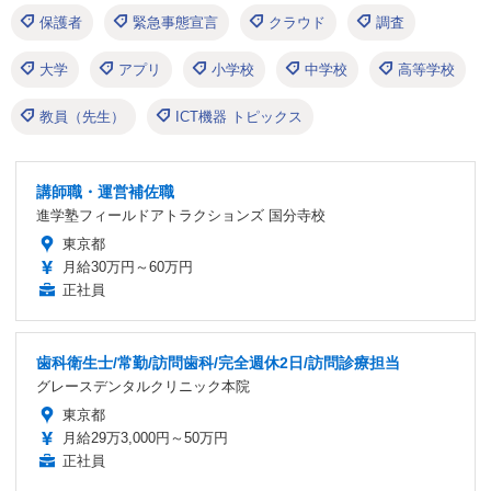
保護者
緊急事態宣言
クラウド
調査
大学
アプリ
小学校
中学校
高等学校
教員（先生）
ICT機器 トピックス
講師職・運営補佐職
進学塾フィールドアトラクションズ 国分寺校
東京都
月給30万円～60万円
正社員
歯科衛生士/常勤/訪問歯科/完全週休2日/訪問診療担当
グレースデンタルクリニック本院
東京都
月給29万3,000円～50万円
正社員