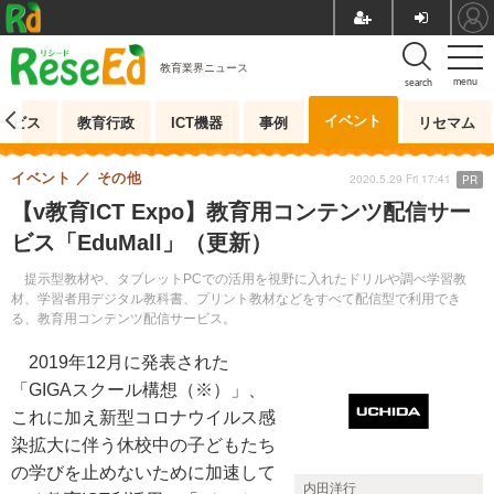
教育業界ニュース
menu
search
イベント
ービス
教育行政
ICT機器
事例
リセマム
イベント
その他
2020.5.29 Fri 17:41
PR
【v教育ICT Expo】教育用コンテンツ配信サー
ビス「EduMall」（更新）
提示型教材や、タブレットPCでの活用を視野に入れたドリルや調べ学習教
材、学習者用デジタル教科書、プリント教材などをすべて配信型で利用でき
る、教育用コンテンツ配信サービス。
2019年12月に発表された
「GIGAスクール構想（※）」、
これに加え新型コロナウイルス感
染拡大に伴う休校中の子どもたち
の学びを止めないために加速して
内田洋行