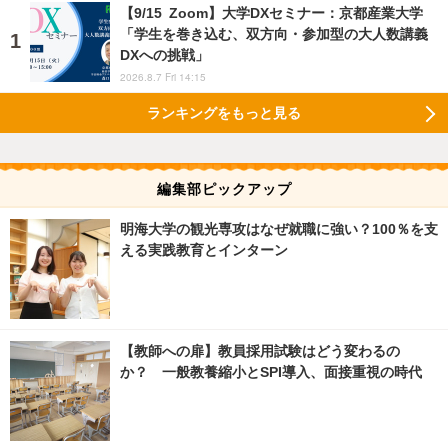
【9/15 Zoom】大学DXセミナー：京都産業大学
「学生を巻き込む、双方向・参加型の大人数講義
DXへの挑戦」
2026.8.7 Fri 14:15
ランキングをもっと見る
編集部ピックアップ
明海大学の観光専攻はなぜ就職に強い？100％を支
える実践教育とインターン
【教師への扉】教員採用試験はどう変わるの
か？ 一般教養縮小とSPI導入、面接重視の時代