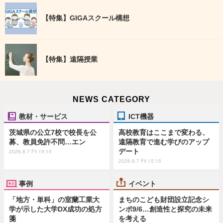
【特集】GIGAスクール構想
【特集】遠隔授業
NEWS CATEGORY
教材・サービス
ICT機器
茨城県の公立7校で校長を公
高校教育はここまで変わる、
募、教員免許不問…エン
遠隔教育で進む学びのアップ
デート
2026.8.7 Fri 19:15
2026.8.7 Fri 15:15
事例
イベント
「地方・単科」の室蘭工業大
まちのこども財団設立記念シ
学が示した大学DX成功の処方
ンポ9/6…創造性と探究の未来
箋
を考える