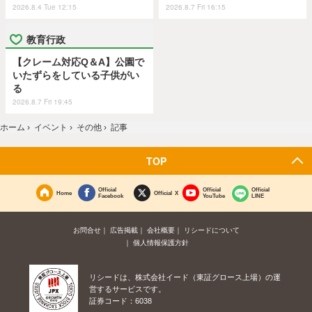
2026.8.4 Tue 12:15
2026.8.7 Fri 16:15
教育行政
【クレーム対応Q＆A】公園で
いたずらをしている子供がい
る
2026.8.7 Fri 19:45
ホーム
›
イベント
›
その他
›
記事
TOP
Official
Official
Official
Home
Official X
Facebook
YouTube
LINE
お問合せ
広告掲載
会社概要
リシードについて
個人情報保護方針
リシードは、株式会社イード（東証グロース上場）の運
営するサービスです。
証券コード：6038